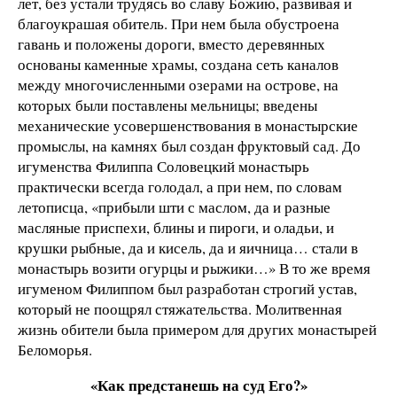
лет, без устали трудясь во славу Божию, развивая и
благоукрашая обитель. При нем была обустроена
гавань и положены дороги, вместо деревянных
основаны каменные храмы, создана сеть каналов
между многочисленными озерами на острове, на
которых были поставлены мельницы; введены
механические усовершенствования в монастырские
промыслы, на камнях был создан фруктовый сад. До
игуменства Филиппа Соловецкий монастырь
практически всегда голодал, а при нем, по словам
летописца, «прибыли шти с маслом, да и разные
масляные приспехи, блины и пироги, и оладьи, и
крушки рыбные, да и кисель, да и яичница… стали в
монастырь возити огурцы и рыжики…» В то же время
игуменом Филиппом был разработан строгий устав,
который не поощрял стяжательства. Молитвенная
жизнь обители была примером для других монастырей
Беломорья.
«Как предстанешь на суд Его?»