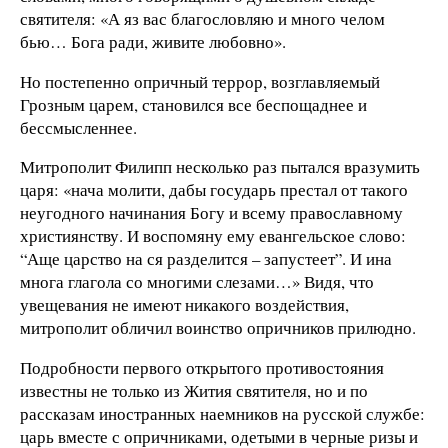
святителя: «А яз вас благословляю и много челом
бью… Бога ради, живите любовно».
Но постепенно опричный террор, возглавляемый
Грозным царем, становился все беспощаднее и
бессмысленнее.
Митрополит Филипп несколько раз пытался вразумить
царя: «нача молити, дабы государь престал от такого
неугодного начинания Богу и всему православному
християнству. И воспомяну ему евангельское слово:
“Аще царство на ся разделится – запустеет”. И ина
многа глагола со многими слезами…» Видя, что
увещевания не имеют никакого воздействия,
митрополит обличил воинство опричников прилюдно.
Подробности первого открытого противостояния
известны не только из Жития святителя, но и по
рассказам иностранных наемников на русской службе:
царь вместе с опричниками, одетыми в черные ризы и