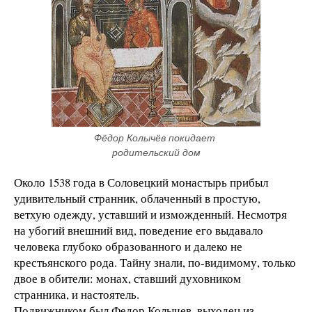
Фёдор Колычёв покидает 
родительский дом
Около 1538 года в Соловецкий монастырь прибыл
удивительный странник, облаченный в простую,
ветхую одежду, уставший и изможденный. Несмотря
на убогий внешний вид, поведение его выдавало
человека глубоко образованного и далеко не
крестьянского рода. Тайну знали, по-видимому, только
двое в обители: монах, ставший духовником
странника, и настоятель.
Подвижником был Федор Колычев, выходец из