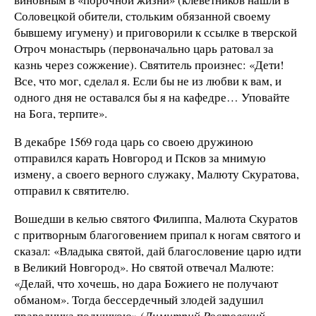
Соловецкой обители, стольким обязанной своему
бывшему игумену) и приговорили к ссылке в тверской
Отроч монастырь (первоначально царь ратовал за
казнь через сожжение). Святитель произнес: «Дети!
Все, что мог, сделал я. Если бы не из любви к вам, и
одного дня не оставался бы я на кафедре… Уповайте
на Бога, терпите».
В декабре 1569 года царь со своею дружиною
отправился карать Новгород и Псков за мнимую
измену, а своего верного служаку, Малюту Скуратова,
отправил к святителю.
Вошедши в келью святого Филиппа, Малюта Скуратов
с притворным благоговением припал к ногам святого и
сказал: «Владыка святой, дай благословение царю идти
в Великий Новгород». Но святой отвечал Малюте:
«Делай, что хочешь, но дара Божиего не получают
обманом». Тогда бессердечный злодей задушил
праведника подушкою» (
Димитрий Ростовский
,