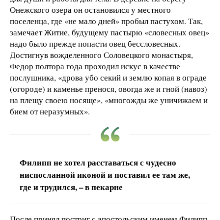
Онежского озера он остановился у местного
поселенца, где «не мало дней» пробыл пастухом. Так,
замечает Житие, будущему пастырю «словесных овец»
надо было прежде попасти овец бессловесных.
Достигнув вожделенного Соловецкого монастыря,
Федор полтора года проходил искус в качестве
послушника, «дрова убо секий и землю копая в ограде
(огороде) и каменье пренося, овогда же и гной (навоз)
на плещу своею носяще», «многожды же уничижаем и
бием от неразумных».
Филипп не хотел расставаться с чудесно
ниспосланной иконой и поставил ее там же,
где и трудился, – в пекарне
После принял постриг с апостольским именем Филипп.