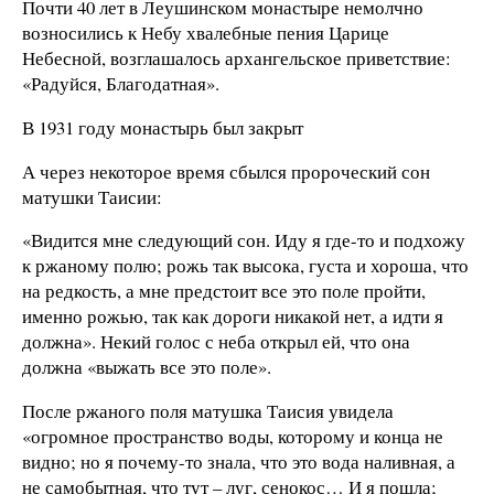
Почти 40 лет в Леушинском монастыре немолчно
возносились к Небу хвалебные пения Царице
Небесной, возглашалось архангельское приветствие:
«Радуйся, Благодатная».
В 1931 году монастырь был закрыт
А через некоторое время сбылся пророческий сон
матушки Таисии:
«Видится мне следующий сон. Иду я где-то и подхожу
к ржаному полю; рожь так высока, густа и хороша, что
на редкость, а мне предстоит все это поле пройти,
именно рожью, так как дороги никакой нет, а идти я
должна». Некий голос с неба открыл ей, что она
должна «выжать все это поле».
После ржаного поля матушка Таисия увидела
«огромное пространство воды, которому и конца не
видно; но я почему-то знала, что это вода наливная, а
не самобытная, что тут – луг, сенокос… И я пошла;