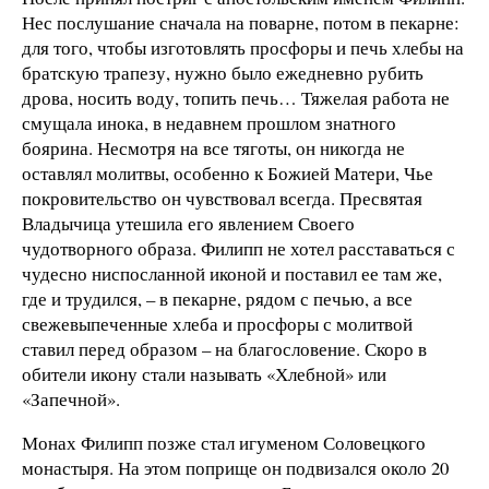
Нес послушание сначала на поварне, потом в пекарне:
для того, чтобы изготовлять просфоры и печь хлебы на
братскую трапезу, нужно было ежедневно рубить
дрова, носить воду, топить печь… Тяжелая работа не
смущала инока, в недавнем прошлом знатного
боярина. Несмотря на все тяготы, он никогда не
оставлял молитвы, особенно к Божией Матери, Чье
покровительство он чувствовал всегда. Пресвятая
Владычица утешила его явлением Своего
чудотворного образа. Филипп не хотел расставаться с
чудесно ниспосланной иконой и поставил ее там же,
где и трудился, – в пекарне, рядом с печью, а все
свежевыпеченные хлеба и просфоры с молитвой
ставил перед образом – на благословение. Скоро в
обители икону стали называть «Хлебной» или
«Запечной».
Монах Филипп позже стал игуменом Соловецкого
монастыря. На этом поприще он подвизался около 20