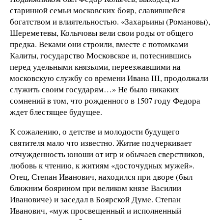
старинной семьи московских бояр, славившейся
богатством и влиятельностью. «Захарьины (Романовы),
Шереметевы, Колычовы вели свои роды от общего
предка. Веками они строили, вместе с потомками
Калиты, государство Московское и, потеснившись
перед удельными князьями, переезжавшими на
московскую службу со времени Ивана III, продолжали
служить своим государям…» Не было никаких
сомнений в том, что рожденного в 1507 году Федора
ждет блестящее будущее.
К сожалению, о детстве и молодости будущего
святителя мало что известно. Житие подчеркивает
отчужденность юноши от игр и обычаев сверстников,
любовь к чтению, к житиям «досточудных мужей».
Отец, Степан Иванович, находился при дворе (был
ближним боярином при великом князе Василии
Ивановиче) и заседал в Боярской Думе. Степан
Иванович, «муж просвещенный и исполненный