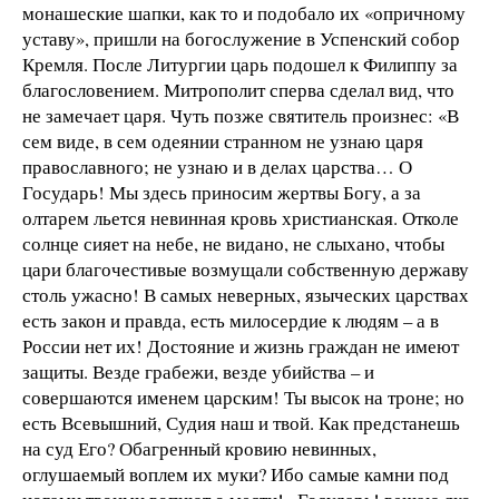
монашеские шапки, как то и подобало их «опричному
уставу», пришли на богослужение в Успенский собор
Кремля. После Литургии царь подошел к Филиппу за
благословением. Митрополит сперва сделал вид, что
не замечает царя. Чуть позже святитель произнес: «В
сем виде, в сем одеянии странном не узнаю царя
православного; не узнаю и в делах царства… О
Государь! Мы здесь приносим жертвы Богу, а за
олтарем льется невинная кровь христианская. Отколе
солнце сияет на небе, не видано, не слыхано, чтобы
цари благочестивые возмущали собственную державу
столь ужасно! В самых неверных, языческих царствах
есть закон и правда, есть милосердие к людям – а в
России нет их! Достояние и жизнь граждан не имеют
защиты. Везде грабежи, везде убийства – и
совершаются именем царским! Ты высок на троне; но
есть Всевышний, Судия наш и твой. Как предстанешь
на суд Его? Обагренный кровию невинных,
оглушаемый воплем их муки? Ибо самые камни под