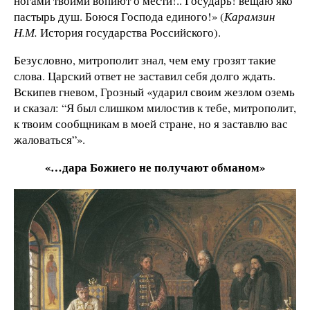
ногами твоими вопиют о мести!.. Государь! вещаю яко
пастырь душ. Боюся Господа единого!» (
Карамзин
Н.М.
История государства Российского).
Безусловно, митрополит знал, чем ему грозят такие
слова. Царский ответ не заставил себя долго ждать.
Вскипев гневом, Грозный «ударил своим жезлом оземь
и сказал: “Я был слишком милостив к тебе, митрополит,
к твоим сообщникам в моей стране, но я заставлю вас
жаловаться”».
«…дара Божиего не получают обманом»