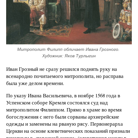
Митрополит Филипп обличает Ивана Грозного. 
Художник: Яков Турлыгин
Иван Грозный не сразу решился поднять руку на
всенародно почитаемого митрополита, но расправа
была уже делом времени.
По указу Ивана Васильевича, в ноябре 1568 года в
Успенском соборе Кремля состоялся суд над
митрополитом Филиппом. Прямо в храме во время
богослужения с него были сорваны архиерейские
одежды и заменены на рваную рясу. Первоиерарха
Церкви на основе клеветнических показаний признали
виновным в «порочной жизни» (клеветников нашли в