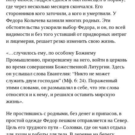
где через несколько месяцев скончался. Его
сторонников кого заточили, а кого и умертвили. У
Федора Колычева казнили многих родных. Эти
обстоятельства ускорили выбор Федора, и он, по всей
видимости и без того уставший от придворных интриг
и лицемерия, решает резко изменить свою жизнь.
«…случилось ему, по особому Божиему
Промышлению, призревшему на него, войти в церковь
во время совершения Божественной Литургии. Здесь
он услышал слова Евангелия: “Никто не может
служить двум господам” (Мф. 6: 24). Пораженный
этими словами, он размышлял в себе, что эти слова
относятся и к нему, и решился оставить мирскую
жизнь».
Не простившись с родными, без денег и припасов, в
простой одежде Федор пешком отправляется на Север.
Цель его трудного пути – Соловки, где он чаял отдыха
для души и работы для тела. В деревне на берегу