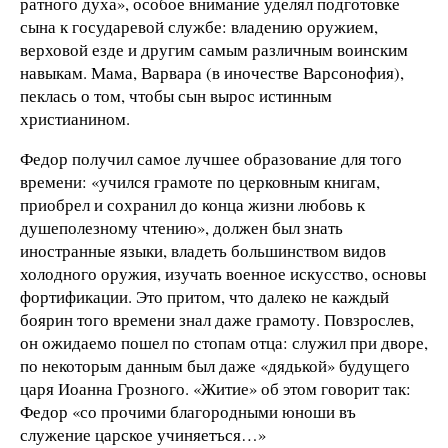
ратного духа», особое внимание уделял подготовке
сына к государевой службе: владению оружием,
верховой езде и другим самым различным воинским
навыкам. Мама, Варвара (в иночестве Варсонофия),
пеклась о том, чтобы сын вырос истинным
христианином.
Федор получил самое лучшее образование для того
времени: «учился грамоте по церковным книгам,
приобрел и сохранил до конца жизни любовь к
душеполезному чтению», должен был знать
иностранные языки, владеть большинством видов
холодного оружия, изучать военное искусство, основы
фортификации. Это притом, что далеко не каждый
боярин того времени знал даже грамоту. Повзрослев,
он ожидаемо пошел по стопам отца: служил при дворе,
по некоторым данным был даже «дядькой» будущего
царя Иоанна Грозного. «Житие» об этом говорит так:
Федор «со прочими благородными юноши въ
служение царское учиняетъся…»