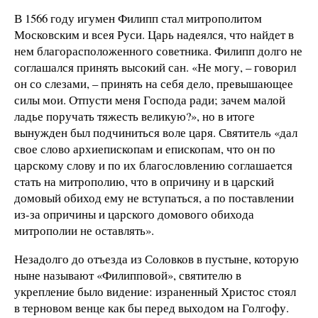
В 1566 году игумен Филипп стал митрополитом
Московским и всея Руси. Царь надеялся, что найдет в
нем благорасположенного советника. Филипп долго не
соглашался принять высокий сан. «Не могу, – говорил
он со слезами, – принять на себя дело, превышающее
силы мои. Отпусти меня Господа ради; зачем малой
ладье поручать тяжесть великую?», но в итоге
вынужден был подчиниться воле царя. Святитель «дал
свое слово архиепископам и епископам, что он по
царскому слову и по их благословлению соглашается
стать на митрополию, что в опричину и в царский
домовый обиход ему не вступаться, а по поставлении
из-за опричины и царского домового обихода
митрополии не оставлять».
Незадолго до отъезда из Соловков в пустыне, которую
ныне называют «Филипповой», святителю в
укрепление было видение: израненный Христос стоял
в терновом венце как бы перед выходом на Голгофу.