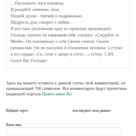
…Поспешите, неся покаянье,
И раздайте «именья» свои,
Нищий духом - пример к подражанью,,
Щедрость душ говорит о любви…
И все-таки (вспоминая одну из прошлых проповедей):
Господь, никому не навязывая себя, говорит: «Следуйте за
Мной». Он напоминает о себе Своим словом, Своим
промыслом. Он не пассивен в отношении человека, а стучит
в его сердце: «Се, стою у двери и стучу…» [Откр. 3:20].
Спаси Вас Господи!
Здесь вы можете оставить к данной статье свой комментарий, не
превышающий 700 символов. Все комментарии будут прочитаны
редакцией портала
Православие.Ru
.
Войдите через
или введите свои данные:
Ваше имя: