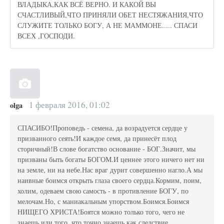
ВЛАДЫКА,КАК ВСЁ ВЕРНО. И КАКОЙ ВЫ
СЧАСТЛИВЫЙ,ЧТО ПРИНЯЛИ ОБЕТ НЕСТЯЖАНИЯ,ЧТО
СЛУЖИТЕ ТОЛЬКО БОГУ, А НЕ МАММОНЕ..... СПАСИ
ВСЕХ ,ГОСПОДИ.
1 февраля 2016, 01:02
olga
СПАСИБО!Проповедь - семена, да возрадуется сердце у
призванного сеять!И каждое семя, да принесёт плод
сторичный!В слове богатство основание - БОГ.Значит, мы
призваны быть богаты БОГОМ.И ценнее этого ничего нет ни
на земле, ни на небе.Нас враг дурит совершенно нагло.А мы
наивные боимся открыть глаза своего сердца.Кормим, поим,
холим, одеваем свою самость - в противление БОГУ, по
мелочам.Но, с маниакальным упорством.Боимся.Боимся
НИЩЕГО ХРИСТА!Боятся можно только того, чего не
знаешь или того, что точно знаешь как следствие