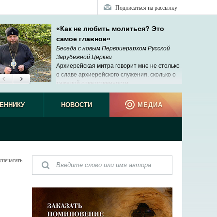
Подписаться на рассылку
«Как не любить молиться? Это
самое главное»
Беседа с новым Первоиерархом Русской
Зарубежной Церкви
Архиерейская митра говорит мне не столько
о славе архиерейского служения, сколько о
тяжелой ответственности.
ЕННИКУ
НОВОСТИ
МЕДИА
спечатать