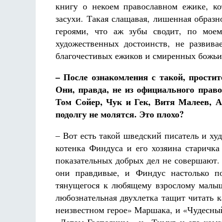
книгу о некоем православном ежике, к
засухи. Такая слащавая, лишенная образ
героями, что аж зубы сводит, по моем
художественных достоинств, не развива
благочестивых ежиков и смиренных божьих 
– После ознакомления с такой, прости
Они, правда, не из официального прав
Том Сойер, Чук и Гек, Витя Малеев, Ал
подолгу не молятся. Это плохо?
– Вот есть такой шведский писатель и х
котенка Финдуса и его хозяина старичка
показательных добрых дел не совершают.
они правдивые, и Финдус настолько п
тянущегося к любящему взрослому малыш
любознательная двухлетка тащит читать к
неизвестном герое» Маршака, и «Чудесны