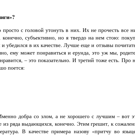
ниги»?
 просто с головой утонуть в них. Их не прочесть все н
 конечно, субъективно, но я твердо на нем стою: поку
м и убедился в их качестве. Лучше еще и отзывы почитат
чно, ему может понравиться и ерунда, это уж мы, родит
нравится, – это показательно. И третий тоже есть. Про 
шо поется:
 Именно добра со злом, а не хорошего с лучшим – вот 
е из ряда выдающихся, конечно. Этим грешит, к сожале
ература. В качестве примера назову «притчу во языце