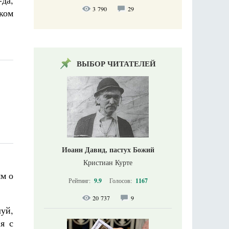
-да,
3 790
29
оком
ВЫБОР ЧИТАТЕЛЕЙ
Иоанн Давид, пастух Божий
Кристиан Курте
ям о
Рейтинг:
9.9
Голосов:
1167
20 737
9
уй,
я с