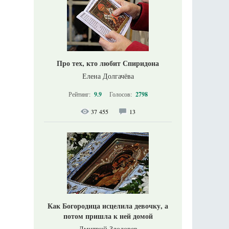
Про тех, кто любит Спиридона
Елена Долгачёва
Рейтинг:
9.9
Голосов:
2798
37 455
13
Как Богородица исцелила девочку, а
потом пришла к ней домой
Дмитрий Злодорев