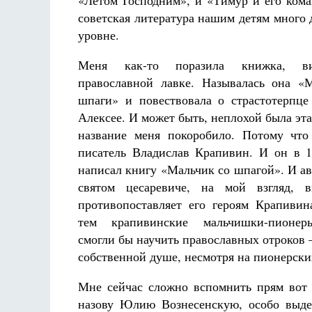
«Летом Господним», и «Тимур и его коман
советская литература нашим детям много 
уровне.
Меня как-то поразила книжка, в
православной лавке. Называлась она «
шпаги» и повествовала о страстотерпце
Алексее. И может быть, неплохой была эта
название меня покоробило. Потому что
писатель Владислав Крапивин. И он в 1
написал книгу «Мальчик со шпагой». И ав
святом цесаревиче, на мой взгляд, в
противопоставляет его героям Крапиви
тем крапивинские мальчишки-пионе
смогли бы научить православных отроков 
собственной душе, несмотря на пионерски
Мне сейчас сложно вспомнить прям вот 
назову Юлию Вознесенскую, особо выде