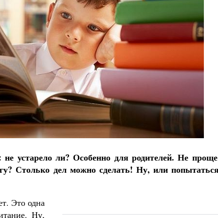
Великомученик Георгий Победоносец. Н
святого
Роман Котов
Как найти своё место в жизни
Кирилл Мурышев
: не устарело ли? Особенно для родителей. Не проще
у? Столько дел можно сделать! Ну, или попытаться
ет. Это одна
итание. Ну,