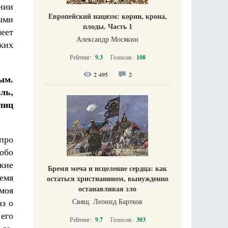
нии
Европейский нацизм: корни, крона,
ыми
плоды. Часть 1
еет
Александр Мосякин
ких
Рейтинг:
9.3
Голосов:
108
2 495
2
ым.
ль,
лиц
 про
обо
кие
Бремя меча и исцеление сердца: как
емя
остаться христианином, вынужденно
останавливая зло
моя
Свящ. Леонид Бартков
аз о
его
Рейтинг:
9.7
Голосов:
303