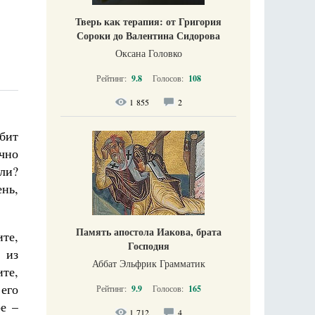
Тверь как терапия: от Григория
Сороки до Валентина Сидорова
Оксана Головко
Рейтинг:
9.8
Голосов:
108
1 855
2
юбит
чно
 ли?
ень,
Память апостола Иакова, брата
ите,
Господня
 из
Аббат Эльфрик Грамматик
ите,
его
Рейтинг:
9.9
Голосов:
165
е –
1 712
4