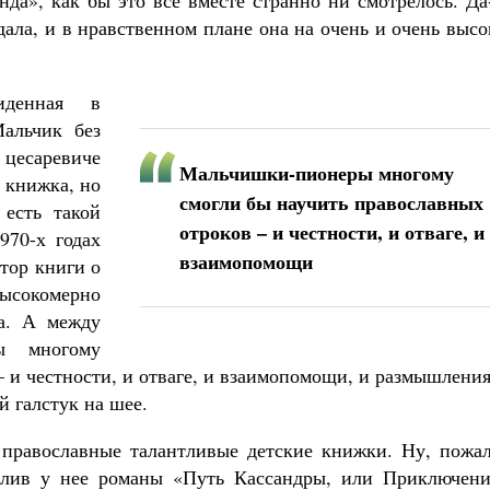
да», как бы это всё вместе странно ни смотрелось. Да
дала, и в нравственном плане она на очень и очень выс
иденная в
Мальчик без
 цесаревиче
Мальчишки-пионеры многому
 книжка, но
смогли бы научить православных
 есть такой
отроков – и честности, и отваге, и
970-х годах
взаимопомощи
тор книги о
ысокомерно
на. А между
ры многому
– и честности, и отваге, и взаимопомощи, и размышлени
й галстук на шее.
православные талантливые детские книжки. Ну, пожал
лив у нее романы «Путь Кассандры, или Приключени