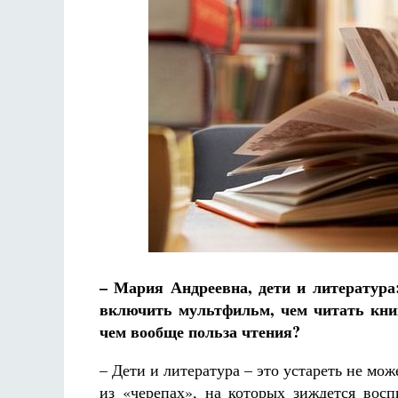
Разлуки не будет
Фредерика де Грааф
– Мария Андреевна, дети и литература
включить мультфильм, чем читать книг
чем вообще польза чтения?
– Дети и литература – это устареть не мож
из «черепах», на которых зиждется восп