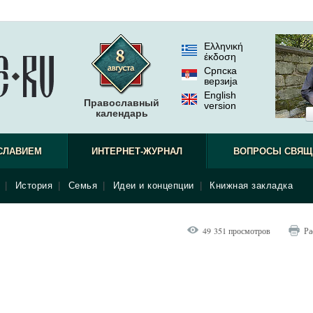
Ελληνική
έκδοση
Српска
верзиjа
English
Православный
version
календарь
СЛАВИЕМ
ИНТЕРНЕТ-ЖУРНАЛ
ВОПРОСЫ СВЯЩ
|
История
|
Семья
|
Идеи и концепции
|
Книжная закладка
49 351 просмотров
Ра