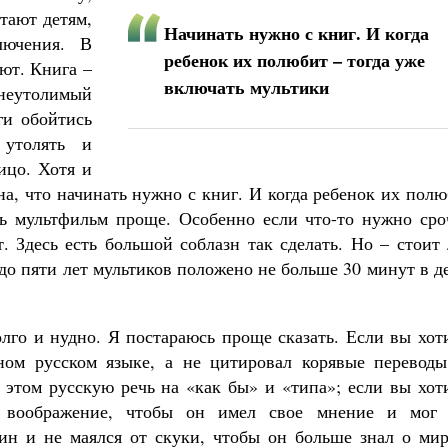
тают детям,
Начинать нужно с книг. И когда
лючения. В
ребенок их полюбит – тогда уже
ют. Книга –
включать мультики
еутолимый
ги обойтись
 утолять и
ицо. Хотя и
а, что начинать нужно с книг. И когда ребенок их пол
ть мультфильм проще. Особенно если что-то нужно сро
т. Здесь есть большой соблазн так сделать. Но – стоит
о пяти лет мультиков положено не больше 30 минут в д
лго и нудно. Я постараюсь проще сказать. Если вы хот
ном русском языке, а не цитировал корявые переводы
 этом русскую речь на «как бы» и «типа»; если вы хот
и воображение, чтобы он имел свое мнение и мог 
дин и не маялся от скуки, чтобы он больше знал о мир