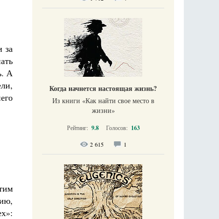
и за
пать
ь. А
ели,
Когда начнется настоящая жизнь?
него
Из книги «Как найти свое место в
жизни​»
Рейтинг:
9.8
Голосов:
163
2 615
1
этим
нию,
х»: