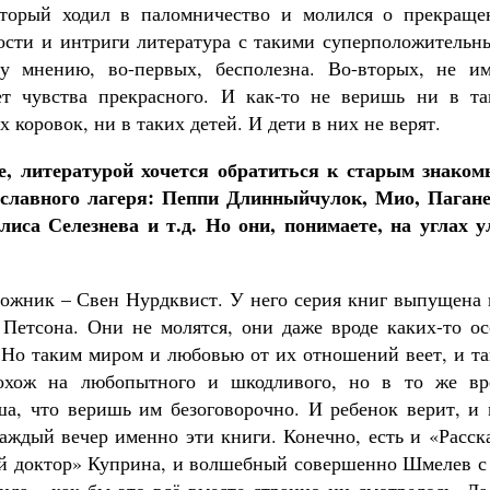
оторый ходил в паломничество и молился о прекраще
ности и интриги литература с такими суперположительн
у мнению, во-первых, бесполезна. Во-вторых, не им
ет чувства прекрасного. И как-то не веришь ни в та
коровок, ни в таких детей. И дети в них не верят.
те, литературой хочется обратиться к старым знаком
ославного лагеря: Пеппи Длинныйчулок, Мио, Пагане
иса Селезнева и т.д. Но они, понимаете, на углах у
удожник – Свен Нурдквист. У него серия книг выпущена
 Петсона. Они не молятся, они даже вроде каких-то ос
 Но таким миром и любовью от их отношений веет, и та
охож на любопытного и шкодливого, но в то же вр
а, что веришь им безоговорочно. И ребенок верит, и 
аждый вечер именно эти книги. Конечно, есть и «Расск
й доктор» Куприна, и волшебный совершенно Шмелев с 