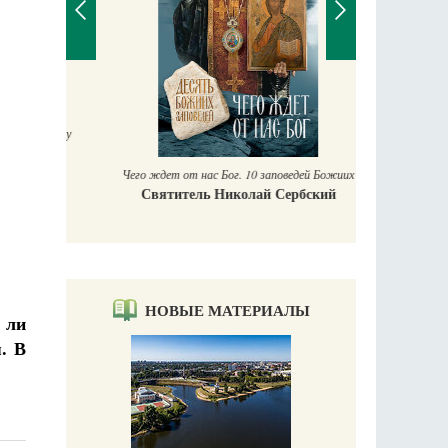
П
Е
аучись у
Чего ждет от нас Бог. 10 заповедей Божиих
Святитель Николай Сербский
НОВЫЕ МАТЕРИАЛЫ
 ли
. В