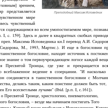
уховным] зрением,
р представляется
Преподобный Максим Исповедник
чувственном мире
 весь чувственный
тся содержащимся во всем умопостигаемом мире, познав
п. I, c. 159]. Здесь и далее в квадратных скобках привод
в преп. Максима Исповедника кн.I перевод А.И. Сидоро
Сидорова, М., 1993, Мартис.). И еще в богословии пр
тaинственное богословие, находят источник к постиже
ное знание о том первоучреждающем логосе каждой вещи
ия Пресвятой Троицы, где уже и прекращается вся
ко всеблаженное ведение в созерцании. "И насколько 
 он соединяется в тaинственном богословии с Молчан
ства, делаясь таким, каким поистине должен быть тот,
 Его всесветлыми лучами" (Ibid. [р.п. I, с.161]).
 о Пресвятой Троице, христологию, пневматологию,
ого богословия, – везде мы начинаем постигать Того
стины, Который везде пребывает с Исповедником, Котор