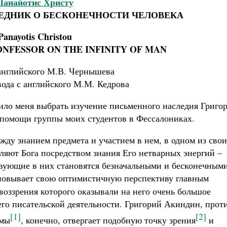
Панайотис Христу
ЕДНИК О БЕСКОНЕЧНОСТИ ЧЕЛОВЕКА
Panayotis Christou
ONFESSOR ON THE INFINITY OF MAN
английского М.В. Чернышева
вода с английского М.М. Кедрова
ило меня выбрать изучение письменного наследия Григо
 помощи группы моих студентов в Фессалониках.
жду знанием предмета и участием в нем, в одном из сво
аляют Бога посредством знания Его нетварных энергий –
ствующие в них становятся безначальными и бесконечным
новывает свою оптимистичную перспективу главным
воззрения которого оказывали на него очень большое
его писательской деятельности. Григорий Акиндин, прот
[1]
[2]
амы
, конечно, отвергает подобную точку зрения
и