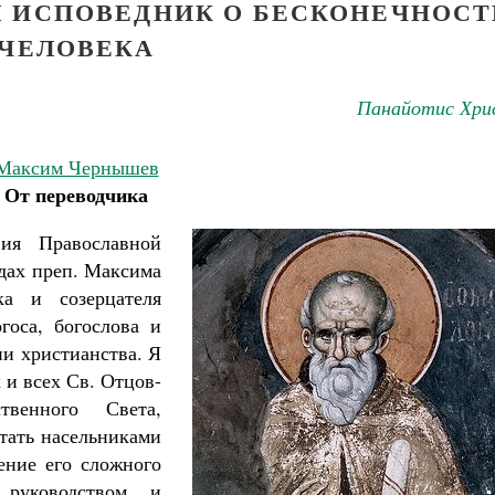
 ИСПОВЕДНИК О БЕСКОНЕЧНОСТ
ЧЕЛОВЕКА
Панайотис Хри
Максим Чернышев
От переводчика
вия Православной
дах преп. Максима
ка и созерцателя
госа, богослова и
и христианства. Я
 и всех Св. Отцов-
твенного Света,
стать насельниками
ение его сложного
 руководством и