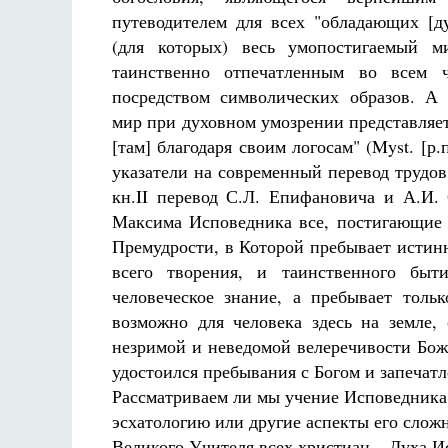
путеводителем для всех "обладающих [д
(для которых) весь умопостигаемый ми
таинственно отпечатленным во всем 
посредством символических образов. А
мир при духовном умозрении представляе
[там] благодаря своим логосам" (Myst. [р.
указатели на современный перевод трудо
кн.II перевод С.Л. Епифановича и А.И. 
Максима Исповедника все, постигающие 
Премудрости, в Которой пребывает истин
всего творения, и таинственного быт
человеческое знание, а пребывает толь
возможно для человека здесь на земле,
незримой и неведомой велеречивости Боже
удостоился пребывания с Богом и запечатлен
Рассматриваем ли мы учение Исповедника
эсхатологию или другие аспекты его сложн
Великого Учителя всех христиан – Духа И