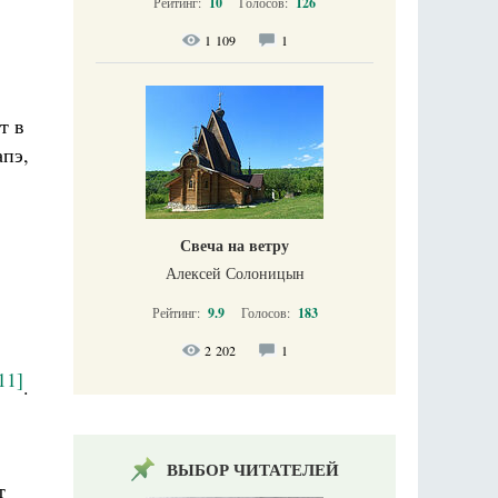
Рейтинг:
10
Голосов:
126
1 109
1
т в
апэ,
Свеча на ветру
Алексей Солоницын
Рейтинг:
9.9
Голосов:
183
2 202
1
11]
.
ВЫБОР ЧИТАТЕЛЕЙ
т