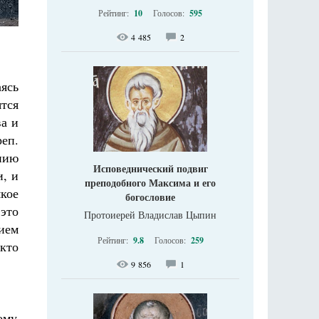
Рейтинг:
10
Голосов:
595
4 485
2
аясь
ятся
ва и
еп.
нию
Исповеднический подвиг
, и
преподобного Максима и его
кое
богословие
это
Протоиерей Владислав Цыпин
ием
Рейтинг:
9.8
Голосов:
259
 кто
9 856
1
ому