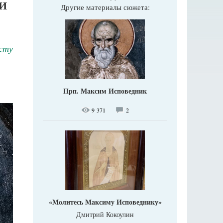
И
Другие материалы сюжета:
сту
Прп. Максим Исповедник
9 371
2
«Молитесь Максиму Исповеднику»
Дмитрий Кокоулин