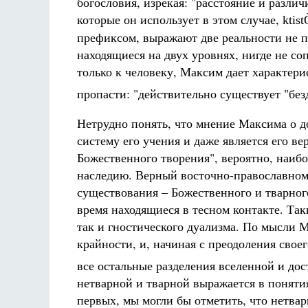
богословия, изрекая: "расстояние и разли
которые он использует в этом случае,
ktis
префиксом, выражают две реальности не пр
находящиеся на двух уровнях, нигде не с
только к человеку, Максим дает характери
пропасти: "действительно существует "без
Нетрудно понять, что мнение Максима о д
систему его учения и даже является его в
Божественного творения", вероятно, наиб
наследию. Верный восточно-православному
существования – Божественного и тварного
время находящиеся в тесном контакте. Так
так и гностического дуализма. По мысли М
крайности, и, начиная с преодоления свое
все остальные разделения вселенной и дос
нетварной и тварной выражается в понятия
первых, мы могли бы отметить, что нетвар