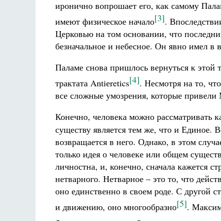
иронично вопрошает его, как самому Палам
[3]
имеют физическое начало
. Впоследстви
Церковью на том основании, что последний
безначальное и небесное. Он явно имел в
Паламе снова пришлось вернуться к этой т
[4]
трактата Antiеretics
. Несмотря на то, чт
все сложные умозрения, которые привели 
Конечно, человека можно рассматривать 
существу является тем же, что и Единое.
возвращается в него. Однако, в этом случ
только идея о человеке или общем сущест
личностна, и, конечно, сначала кажется с
нетварного. Нетварное – это то, что дейс
оно единственно в своем роде. С другой с
[5]
и движению, оно многообразно
. Макси