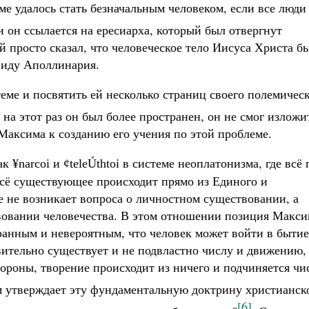
е удалось стать безначальным человеком, если все люди
и он ссылается на ересиарха, который был отвергнут
 просто сказал, что человеческое тело Иисуса Христа б
 виду Аполлинария.
еме и посвятить ей несколько страниц своего полемичес
о на этот раз он был более пространен, он не смог изложи
Максима к созданию его учения по этой проблеме.
как
и
в системе неоплатонизма, где всё 
¥narcoi
¢teleÚthtoi
 Всё существующее происходит прямо из Единого и
ае не возникает вопроса о личностном существовании, а
вовании человечества. В этом отношении позиция Макси
транным и невероятным, что человек может войти в бытие
твительно существует и не подвластно числу и движению,
тороны, творение происходит из ничего и подчиняется чи
м утверждает эту фундаментальную доктрину христианск
[6]