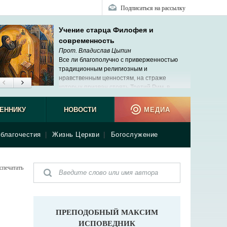
Подписаться на рассылку
Учение старца Филофея и
современность
Прот. Владислав Цыпин
Все ли благополучно с приверженностью
традиционным религиозным и
нравственным ценностям, на страже
которых призван стоять Третий Рим, в
современной России?
ЕННИКУ
НОВОСТИ
МЕДИА
благочестия
|
Жизнь Церкви
|
Богослужение
спечатать
ПРЕПОДОБНЫЙ МАКСИМ
ИСПОВЕДНИК