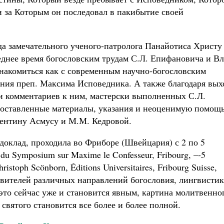
и за Которым он последовал в пакибытие своей
а замечательного ученого-патролога Панайотиса Христу
еднее время богословским трудам С.Л. Епифановича и Вл
ознакомиться как с современным научно-богословским
ения преп. Максима Исповедника. А также благодаря вых
 и комментариев к ним, мастерски выполненных С.Л.
оставленные материалы, указания и неоценимую помощь
лентину Асмусу и М.М. Кедровой.
доклад, проходила во Фриборе (Швейцария) с 2 по 5
 du Symposium sur Maxime le Confesseur, Fribourg, –-5
hristoph Scönborn, Éditions Universitaires, Fribourg Suisse,
авителей различных направлений богословия, лингвистик
это сейчас уже и становится явным, картина молитвенно
 святого становится все более и более полной.