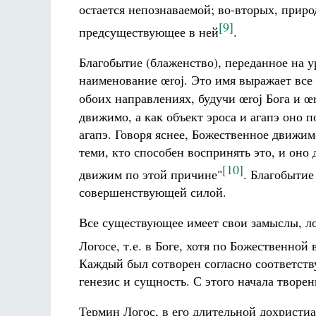
остается непознаваемой; во-вторых, приро
[9]
предсуществующее в ней
.
Благобытие (блаженство), переданное на 
наименование
. Это имя выражает все
œroj
обоих направлениях, будучи
Бога и
œroj
œr
движимо, а как объект эроса и агапэ оно п
агапэ. Говоря яснее, Божественное движимо
теми, кто способен воспринять это, и оно 
[10]
движим по этой причине"
. Благобытие
совершенствующей силой.
Все существующее имеет свои замыслы, ло
Логосе, т.е. в Боге, хотя по Божественной
Каждый был сотворен согласно соответств
генезис и сущность. С этого начала творе
Термин Логос, в его длительной дохристи