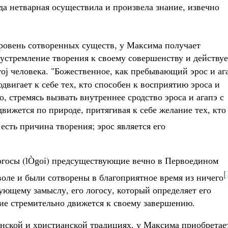
да нетварная осуществила и произвела знание, извечно
уровень сотворенных существ, у Максима получает
 устремление творения к своему совершенству и действуе
человека. "Божественное, как пребывающий эрос и аг
oj
одвигает к себе тех, кто способен к восприятию эроса и
, стремясь вызвать внутреннее сродство эроса и агапэ с
движется по природе, притягивая к себе желание тех, кто
 есть причина творения; эрос является его
госы (
) предсуществующие вечно в Первоедином
lÒgoi
[
 воле и были сотворены в благоприятное время из ничего
ующему замыслу, его логосу, который определяет его
ние стремительно движется к своему завершению.
анской и христианской традициях, у Максима приобретае