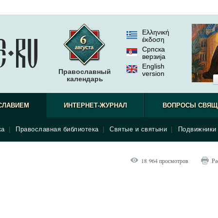
Ελληνική
έκδοση
Српска
верзиjа
English
Православный
version
календарь
СЛАВИЕМ
ИНТЕРНЕТ-ЖУРНАЛ
ВОПРОСЫ СВЯЩ
ка
|
Православная библиотека
|
Святые и святыни
|
Подвижники 
18 964 просмотров
Ра