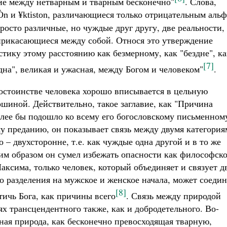
чие между нетварным и тварным бесконечно"
. Слова,
и
, различающиеся только отрицательным альф
tÒn
¥ktiston
осто различные, но чуждые друг другу, две реальности,
оприкасающиеся между собой. Относя это утверждение
стику этому расстоянию как безмерному, как "бездне", ка
[7]
дна", великая и ужасная, между Богом и человеком"
.
остоинстве человека хорошо вписывается в цельную
ершиной. Действительно, такое заглавие, как "Причина
олее бы подошло ко всему его богословскому письменном
 преданию, он показывает связь между двумя категория
 – двухсторонне, т.е. как чуждые одна другой и в то же
им образом он сумел избежать опасности как философско
аксима, только человек, который объединяет и связует д
го разделения на мужское и женское начала, может соеди
[8]
тичь Бога, как причины всего
. Связь между природой
х трансцендентного также, как и добродетельного. Во-
ная природа, как бесконечно превосходящая тварную,