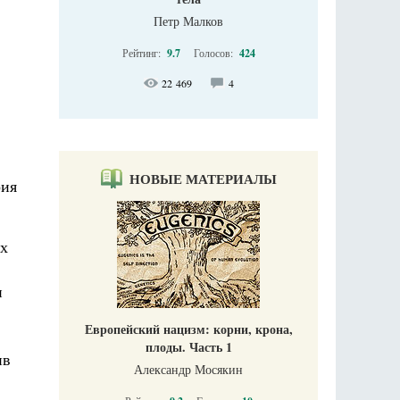
Петр Малков
Рейтинг:
9.7
Голосов:
424
22 469
4
НОВЫЕ МАТЕРИАЛЫ
рия
их
и
Европейский нацизм: корни, крона,
плоды. Часть 1
ив
Александр Мосякин