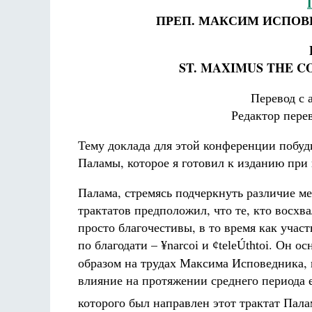
ПРЕП. МАКСИМ ИСПОВ
ST. MAXIMUS THE C
Перевод с 
Редактор пере
Тему доклада для этой конференции побуд
Паламы, которое я готовил к изданию при
Палама, стремясь подчеркнуть различие ме
трактатов предположил, что те, кто восхв
просто благочестивы, в то время как уча
по благодати –
и
. Он ос
¥narcoi
¢teleÚthtoi
образом на трудах Максима Исповедника, 
влияние на протяжении среднего периода 
которого был направлен этот трактат Пал