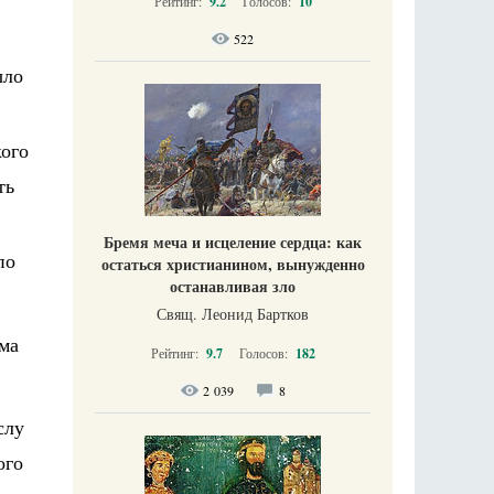
Рейтинг:
9.2
Голосов:
10
522
ыло
кого
ть
Бремя меча и исцеление сердца: как
по
остаться христианином, вынужденно
останавливая зло
Свящ. Леонид Бартков
ма
Рейтинг:
9.7
Голосов:
182
2 039
8
слу
ого