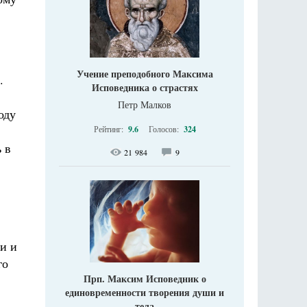
Учение преподобного Максима
.
Исповедника о страстях
Петр Малков
оду
Рейтинг:
9.6
Голосов:
324
 в
21 984
9
и и
го
Прп. Максим Исповедник о
единовременности творения души и
тела