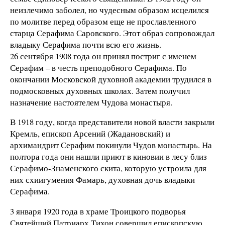
неизлечимо заболел, но чудесным образом исцелился
по молитве перед образом еще не прославленного
старца Серафима Саровского. Этот образ сопровождал
владыку Серафима почти всю его жизнь.
26 сентября 1908 года он принял постриг с именем
Серафим – в честь преподобного Серафима. По
окончании Московской духовной академии трудился в
подмосковных духовных школах. Затем получил
назначение настоятелем Чудова монастыря.
В 1918 году, когда представители новой власти закрыли
Кремль, епископ Арсений (Жадановский) и
архимандрит Серафим покинули Чудов монастырь. На
полтора года они нашли приют в киновии в лесу близ
Серафимо-Знаменского скита, которую устроила для
них схиигумения Фамарь, духовная дочь владыки
Серафима.
3 января 1920 года в храме Троицкого подворья
Святейший Патриарх Тихон совершил епископскую