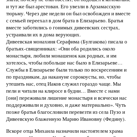
и тут же был арестован. Его увезли в Арзамасскую
тюрьму. Через две недели он был освобожден и вместе
с семьей переехал в дом брата в Елизарьево. Братья
вместе заботились о гонимых дивеевских сестрах,
устраивали их в дома верующих.
Дивеевская монахиня Серафима (Булгакова) писала о
братьях-священниках: «Они оба родились около
монастыря, любили монашенок как родных, и им
хотелось, чтобы побольше нас было в Елизарьеве…
Службы в Елизарьеве были только по воскресениям и
по праздникам, да накануне сорокоусты, но, чтобы
утешить нас, отец Иаков служил гораздо чаще. Мы
пели и читали на клиросе в будни… Вместе с нами
[они] переживали лишение монастыря и всячески нас
поддерживали и духовно, и даже материально». Чуть
позже братья благословили перевезти из села Пузо и
Дивеевскую блаженную Марию Ивановну (Федину).
Вскоре отца Михаила назначили настоятелем храма