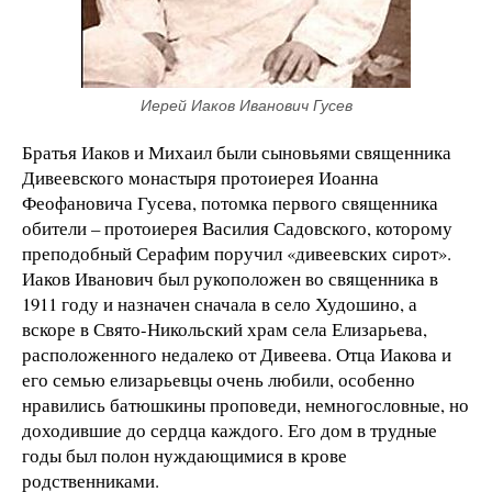
Иерей Иаков Иванович Гусев
Братья Иаков и Михаил были сыновьями священника
Дивеевского монастыря протоиерея Иоанна
Феофановича Гусева, потомка первого священника
обители – протоиерея Василия Садовского, которому
преподобный Серафим поручил «дивеевских сирот».
Иаков Иванович был рукоположен во священника в
1911 году и назначен сначала в село Худошино, а
вскоре в Свято-Никольский храм села Елизарьева,
расположенного недалеко от Дивеева. Отца Иакова и
его семью елизарьевцы очень любили, особенно
нравились батюшкины проповеди, немногословные, но
доходившие до сердца каждого. Его дом в трудные
годы был полон нуждающимися в крове
родственниками.