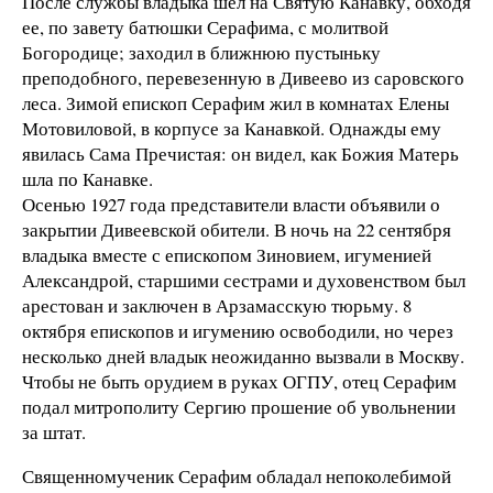
После службы владыка шел на Святую Канавку, обходя
ее, по завету батюшки Серафима, с молитвой
Богородице; заходил в ближнюю пустыньку
преподобного, перевезенную в Дивеево из саровского
леса. Зимой епископ Серафим жил в комнатах Елены
Мотовиловой, в корпусе за Канавкой. Однажды ему
явилась Сама Пречистая: он видел, как Божия Матерь
шла по Канавке.
Осенью 1927 года представители власти объявили о
закрытии Дивеевской обители. В ночь на 22 сентября
владыка вместе с епископом Зиновием, игуменией
Александрой, старшими сестрами и духовенством был
арестован и заключен в Арзамасскую тюрьму. 8
октября епископов и игумению освободили, но через
несколько дней владык неожиданно вызвали в Москву.
Чтобы не быть орудием в руках ОГПУ, отец Серафим
подал митрополиту Сергию прошение об увольнении
за штат.
Священномученик Серафим обладал непоколебимой