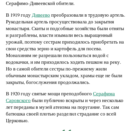
Серафимо-Дивеевской обители.
В 1919 году
Дивеево
преобразовали в трудовую артель.
Рукодельная артель просуществовала до закрытия
монастыря. Скиты и подсобные хозяйства были отняты
и разграблены, власти изымали весь выращенный
урожай, поэтому сестрам приходилось приобретать на
свои средства зерно и картофель для посева.
Монахиням не разрешали пользоваться водой с
водокачки, и им приходилось ходить пешком на реку.
Но в самой обители сестры по-прежнему жили
обычным монастырским укладом, храмы еще не были
закрыты, богослужения продолжались.
В 1920 году святые мощи преподобного
Серафима
Саровского
были публично вскрыты и через несколько
лет переданы в музей атеизма на поругание. Так сам
батюшка своей плотью разделил страдание со всей
Церковью.