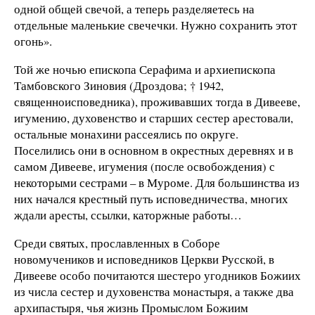
одной общей свечой, а теперь разделяетесь на
отдельные маленькие свечечки. Нужно сохранить этот
огонь».
Той же ночью епископа Серафима и архиепископа
Тамбовского Зиновия (Дроздова; † 1942,
священноисповедника), проживавших тогда в Дивееве,
игумению, духовенство и старших сестер арестовали,
остальные монахини рассеялись по округе.
Поселились они в основном в окрестных деревнях и в
самом Дивееве, игумения (после освобождения) с
некоторыми сестрами – в Муроме. Для большинства из
них начался крестный путь исповедничества, многих
ждали аресты, ссылки, каторжные работы…
Среди святых, прославленных в Соборе
новомучеников и исповедников Церкви Русской, в
Дивееве особо почитаются шестеро угодников Божиих
из числа сестер и духовенства монастыря, а также два
архипастыря, чья жизнь Промыслом Божиим