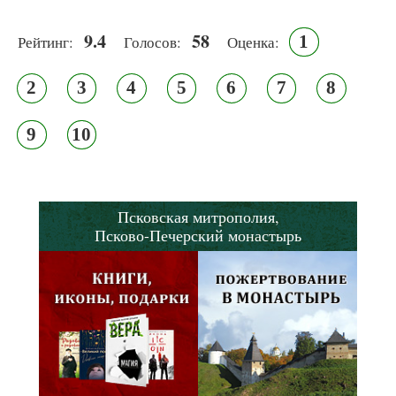
9.4
58
1
Рейтинг:
Голосов:
Оценка:
2
3
4
5
6
7
8
9
10
Псковская митрополия,
Псково-Печерский монастырь