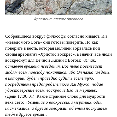
Фрагмент плиты Ареопага
Собравшиеся вокруг философы согласно кивают. И в
«неведомого Бога» они готовы поверить. Но как
поверить в весть, которая молнией ворвалась под
своды ареопага? «Христос воскрес», а значит, все люди
воскреснут для Вечной Жизни с Богом:
«Итак,
оставляя времена неведения, Бог ныне повелевает
людям всем повсюду покаяться, ибо Он назначил день,
в который будет праведно судить вселенную,
посредством предопределенного Им Мужа, подав
удостоверение всем, воскресив Его из мертвых»
(Деян.17:30-31). Какое странное слово для мудрости
века сего:
«Услышав о воскресении мертвых, одни
насмехались, а другие говорили: об этом послушаем
тебя в другое время»
.