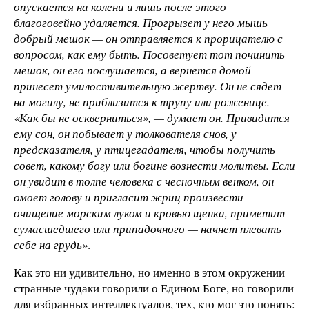
опускается на колени и лишь после этого
благоговейно удаляется. Прогрызет у него мышь
добрый мешок — он отправляется к прорицателю с
вопросом, как ему быть. Посоветует тот починить
мешок, он его послушается, а вернется домой —
принесет умилостивительную жертву. Он не сядет
на могилу, не приблизится к трупу или роженице.
«Как бы не оскверниться», — думает он. Привидится
ему сон, он побывает у толкователя снов, у
предсказателя, у птицегадателя, чтобы получить
совет, какому богу или богине вознести молитвы. Если
он увидит в толпе человека с чесночным венком, он
омоет голову и пригласит жриц произвести
очищение морским луком и кровью щенка, приметит
сумасшедшего или припадочного — начнет плевать
себе на грудь»
.
Как это ни удивительно, но именно в этом окружении
странные чудаки говорили о Едином Боге, но говорили
для избранных интеллектуалов, тех, кто мог это понять: