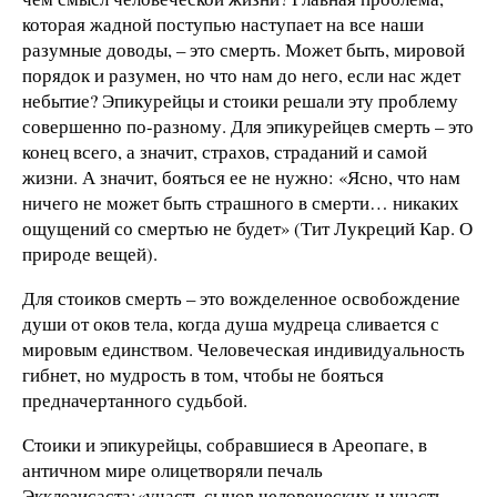
которая жадной поступью наступает на все наши
разумные доводы, – это смерть. Может быть, мировой
порядок и разумен, но что нам до него, если нас ждет
небытие? Эпикурейцы и стоики решали эту проблему
совершенно по-разному. Для эпикурейцев смерть – это
конец всего, а значит, страхов, страданий и самой
жизни. А значит, бояться ее не нужно: «Ясно, что нам
ничего не может быть страшного в смерти… никаких
ощущений со смертью не будет» (Тит Лукреций Кар. О
природе вещей).
Для стоиков смерть – это вожделенное освобождение
души от оков тела, когда душа мудреца сливается с
мировым единством. Человеческая индивидуальность
гибнет, но мудрость в том, чтобы не бояться
предначертанного судьбой.
Стоики и эпикурейцы, собравшиеся в Ареопаге, в
античном мире олицетворяли печаль
Экклезисаста:«участь сынов человеческих и участь