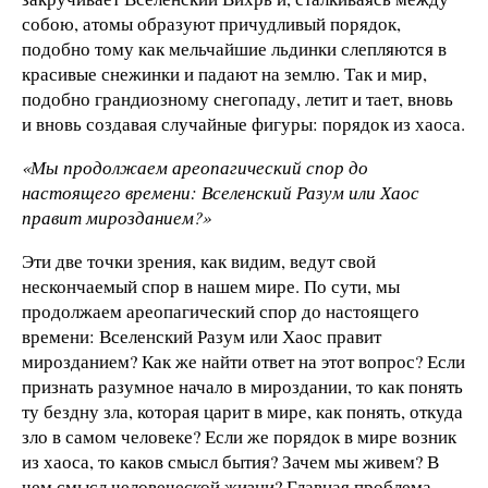
собою, атомы образуют причудливый порядок,
подобно тому как мельчайшие льдинки слепляются в
красивые снежинки и падают на землю. Так и мир,
подобно грандиозному снегопаду, летит и тает, вновь
и вновь создавая случайные фигуры: порядок из хаоса.
«Мы продолжаем ареопагический спор до
настоящего времени: Вселенский Разум или Хаос
правит мирозданием?»
Эти две точки зрения, как видим, ведут свой
нескончаемый спор в нашем мире. По сути, мы
продолжаем ареопагический спор до настоящего
времени: Вселенский Разум или Хаос правит
мирозданием? Как же найти ответ на этот вопрос? Если
признать разумное начало в мироздании, то как понять
ту бездну зла, которая царит в мире, как понять, откуда
зло в самом человеке? Если же порядок в мире возник
из хаоса, то каков смысл бытия? Зачем мы живем? В
чем смысл человеческой жизни? Главная проблема,