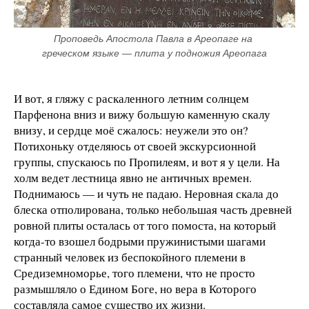
Проповедь Апостола Павла в Ареопаге на 
греческом языке — плита у подножия Ареопага
И вот, я гляжу с раскаленного летним солнцем
Парфенона вниз и вижу большую каменную скалу
внизу, и сердце моё сжалось: неужели это он?
Потихоньку отделяюсь от своей экскурсионной
группы, спускаюсь по Пропилеям, и вот я у цели. На
холм ведет лестница явно не античных времен.
Поднимаюсь — и чуть не падаю. Неровная скала до
блеска отполирована, только небольшая часть древней
ровной плиты осталась от того помоста, на который
когда-то взошел бодрыми пружинистыми шагами
странный человек из беспокойного племени в
Средиземноморье, того племени, что не просто
размышляло о Едином Боге, но вера в Которого
составляла самое существо их жизни.