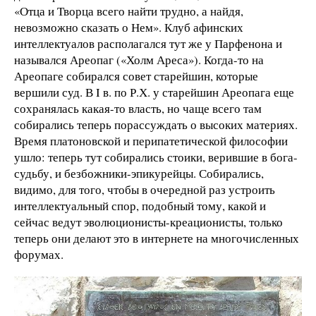
«Отца и Творца всего найти трудно, а найдя,
невозможно сказать о Нем». Клуб афинских
интеллектуалов располагался тут же у Парфенона и
назывался Ареопаг («Холм Ареса»). Когда-то на
Ареопаге собирался совет старейшин, которые
вершили суд. В I в. по Р.Х. у старейшин Ареопага еще
сохранялась какая-то власть, но чаще всего там
собирались теперь порассуждать о высоких материях.
Время платоновской и перипатетической философии
ушло: теперь тут собирались стоики, верившие в бога-
судьбу, и безбожники-эпикурейцы. Собирались,
видимо, для того, чтобы в очередной раз устроить
интеллектуальный спор, подобный тому, какой и
сейчас ведут эволюционисты-креационисты, только
теперь они делают это в интернете на многочисленных
форумах.