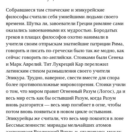
Собравшиеся там стоические и эпикурейские
философы считали себя умнейшими людьми своего
времени. Шутка ли, завоеватели Греции римляне сами
оказались завоеванными их мудростью. Бородатых
греков в плащах философов охотно нанимали в
учителя своим отпрыскам знатнейшие патриции Рима,
говорить и писать по-гречески было так же модно, как
сейчас говорить по-английски. Стоиками были Сенека
и Марк Аврелий. Тит Лукреций Кар переложил
латинским стихом размышления своего учителя
Эпикура. Трудно, наверное, свести вместе для спора
более противоположные мировоззрения. Стоики учили
о том, что миром правит Огненный Разум (Логос), да и
весь мир есть как бы остывший Разум, когда Разум
вновь разгорится — весь мир погибнет в огне, чтобы
потом вновь появиться в новом цикле остывания.
Эпикурейцы же считали, что весь мир покоится в лоне
Бессмысленности: мириады мельчайших атомов
закручивает Вселенский Вихрь и, сталкиваясь между