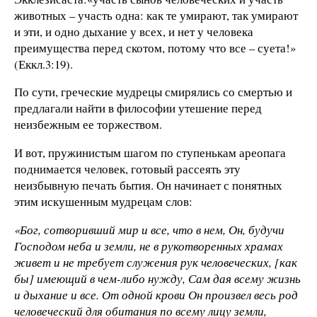
животных – участь одна: как те умирают, так умирают
и эти, и одно дыхание у всех, и нет у человека
преимущества перед скотом, потому что все – суета!»
(Еккл.3:19).
По сути, греческие мудрецы смирялись со смертью и
предлагали найти в философии утешение перед
неизбежным ее торжеством.
И вот, пружинистым шагом по ступенькам ареопага
поднимается человек, готовый рассеять эту
неизбывную печать бытия. Он начинает с понятных
этим искушенным мудрецам слов:
«Бог, сотворивший мир и все, что в нем, Он, будучи
Господом неба и земли, не в рукотворенных храмах
живет и не требует служения рук человеческих, [как
бы] имеющий в чем-либо нужду, Сам дая всему жизнь
и дыхание и все. От одной крови Он произвел весь род
человеческий для обитания по всему лицу земли,