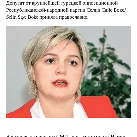
Депутат от крупнейшей турецкой оппозиционной
Республиканской-народной партии Селин Сайе Боке/
Selin Saye Böke приняла православие.
В интервью турецким СМИ депутат от города Измир