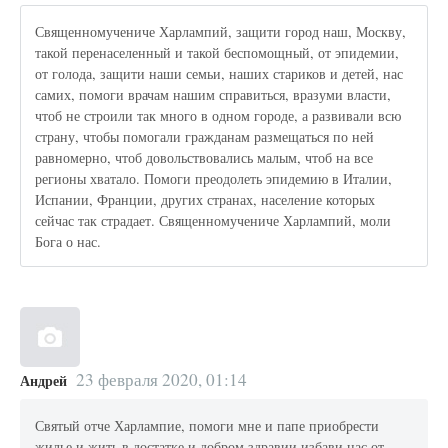
Священномучениче Харлампий, защити город наш, Москву,
такой перенаселенный и такой беспомощный, от эпидемии,
от голода, защити наши семьи, наших стариков и детей, нас
самих, помоги врачам нашим справиться, вразуми власти,
чтоб не строили так много в одном городе, а развивали всю
страну, чтобы помогали гражданам размещаться по ней
равномерно, чтоб довольствовались малым, чтоб на все
регионы хватало. Помоги преодолеть эпидемию в Италии,
Испании, Франции, других странах, население которых
сейчас так страдает. Священномучениче Харлампий, моли
Бога о нас.
23 февраля 2020, 01:14
Андрей
Святый отче Харлампие, помоги мне и папе приобрести
жилье и жить в достатке и добром здравии,избави нас от