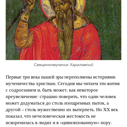
Священномученик Харалампий
Первые три века нашей эры переполнены историями
мученичества христиан. Сегодня мы читаем эти жития
с содроганием и, быть может, как некоторое
преувеличение: страшно поверить, что один человек
может додуматься до столь изощренных пыток, а
другой – столь мужественно их вытерпеть. Но XX век
показал, что нечеловеческая жестокость не
искоренилась в людях и в «цивилизованную» пору.