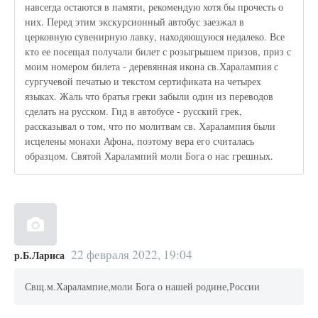
навсегда остаются в памяти, рекомендую хотя бы прочесть о
них. Перед этим экскурсионный автобус заезжал в
церковную сувенирную лавку, находяющуюся недалеко. Все
кто ее посещал получали билет с розыгрышем призов, приз с
моим номером билета - деревянная икона св.Харалампия с
сургучевой печатью и текстом сертификата на четырех
языках. Жаль что братья греки забыли один из переводов
сделать на русском. Гид в автобусе - русский грек,
рассказывал о том, что по молитвам св. Харалампия были
исцелены монахи Афона, поэтому вера его считалась
образцом. Святой Харалампий моли Бога о нас грешных.
22 февраля 2022, 19:04
р.Б.Лариса
Свщ.м.Харалампие,моли Бога о нашей родине,России