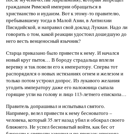
гражданам Римской империи обращаться в
христианство и иудаизм. Вот к этому-то правителю,
пребывавшему тогда в Малой Азии, в Антиохии
Писидийской, и направил свой доклад Лукиан. Надо ли
говорить о том, какой реакции удостоил дошедшую до
него весть венценосный язычник?
Старца приказано было привести к нему. И начался
новый круг пыток… В бороду страдальца вплели
веревку и так повели его к императору. Сперва тот
распорядился о новых истязаниях огнем и железом и
только потом устроил допрос. Из лукавого желания
угодить императору даже его наложница сыпала
горящие угли на голову и лицо 113-летнего епископа…
Правитель допрашивал и испытывал святого.
Например, велел привести к нему бесноватого –
человека, который 35 лет назад убил и обокрал своего
ближнего. Не успел бесноватый войти, как бес от
близости к святости завопил и по приказу епископа