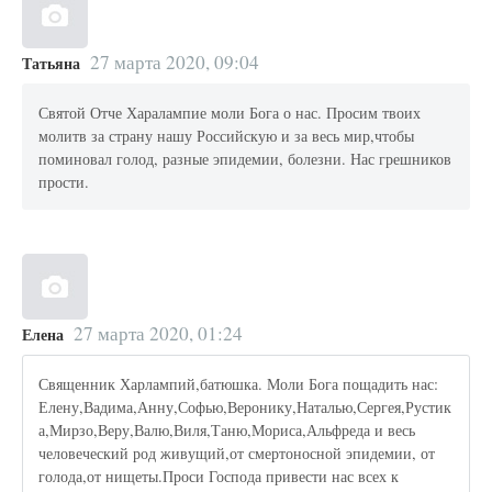
27 марта 2020, 09:04
Татьяна
Святой Отче Харалампие моли Бога о нас. Просим твоих
молитв за страну нашу Российскую и за весь мир,чтобы
поминовал голод, разные эпидемии, болезни. Нас грешников
прости.
27 марта 2020, 01:24
Елена
Священник Харлампий,батюшка. Моли Бога пощадить нас:
Елену,Вадима,Анну,Софью,Веронику,Наталью,Сергея,Рустик
а,Мирзо,Веру,Валю,Виля,Таню,Мориса,Альфреда и весь
человеческий род живущий,от смертоносной эпидемии, от
голода,от нищеты.Проси Господа привести нас всех к