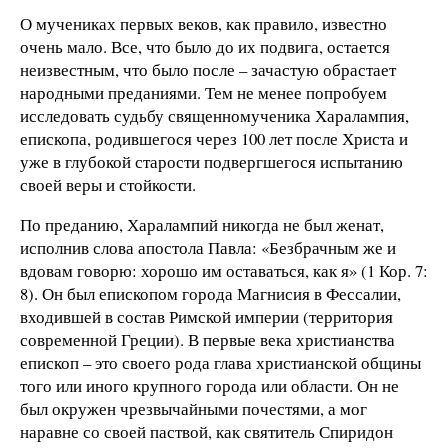
О мучениках первых веков, как правило, известно
очень мало. Все, что было до их подвига, остается
неизвестным, что было после – зачастую обрастает
народными преданиями. Тем не менее попробуем
исследовать судьбу священномученика Харалампия,
епископа, родившегося через 100 лет после Христа и
уже в глубокой старости подвергшегося испытанию
своей веры и стойкости.
По преданию, Харалампий никогда не был женат,
исполнив слова апостола Павла: «Безбрачным же и
вдовам говорю: хорошо им оставаться, как я» (1 Кор. 7:
8). Он был епископом города Магнисия в Фессалии,
входившей в состав Римской империи (территория
современной Греции). В первые века христианства
епископ – это своего рода глава христианской общины
того или иного крупного города или области. Он не
был окружен чрезвычайными почестями, а мог
наравне со своей паствой, как святитель Спиридон