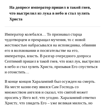
На допросе император пришел в такой гнев,
что выстрелил из лука в небо и стал хулить
Христа
Император колебался… То признавал старца
чудотворцем и прекращал мучения, то с новой
жестокостью набрасывался на исповедника, обвиняя
его в волхвовании и посягательстве на его,
императора, власть. В разгар очередного допроса
Септимий пришел в такой гнев, что взял лук, выстрелил
в небо и стал хулить Христа, призывая Его спуститься
и отомстить…
В конце концов Харалампий был осужден на смерть.
На месте казни ему явился Сам Господь со
множеством ангелов и сказал, что святой может
просить у Него всё, что угодно. Харалампий ответил
Христу, что увидеть Его – уже великая милость, но