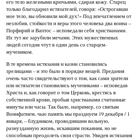
его тело железными крючьями, сдирая кожу. Старец
только благодарил истязателей, говоря: «Острогавши
мое тело, вы обновили мой дух!» Под впечатлением от
незлобия, стойкости и веры этого человека два воина –
Порфирий и Ваптос – исповедали себя христианами.
Их тут же зарубили мечами. Этих мужественных
людей сегодня чтут в один день со старцем-
мучеником.
В те времена истязания и казни становились
зрелищами – и это было в порядке вещей. Предания
очень часто свидетельствуют о том, как сами зрители
или истязатели становились мучениками – исповедав
Христа и, как говорит о том Церковь, крестясь в
собственной крови, пробыв христианами считанные
минуты или часы. Так было, например, со святым
Вонифатием, чью память мы празднуем 19 декабря / 1
января, – блудником, проводившим вольную,
разнузданную жизнь, искавшим покаяния, но не
способным преодолеть свои страсти. Увидев истязания