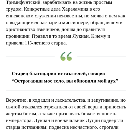
Тримифунтский, зарабатывать на жизнь простым
трудом. Конкретные дела Харалампия в его
епископском служении неизвестны, но молва о нем как
о выдающемся пастыре и миссионере, обращавшем в
христианство язычников, дошла до правителя
провинции. Правил в то время Лукиан. К нему и
привели 113-летнего старца.
Старец благодарил истязателей, говоря:
“Острогавши мое тело, вы обновили мой дух”
Вероятно, в ход шли и ласкательства, и запугивание, но
святой отказался отрекаться от своей веры и приносить
жертвы богам, а также признавать божественность
императора. Лукиан и военачальник Луций подвергли
старца истязаниям: подвесив несчастного, строгали