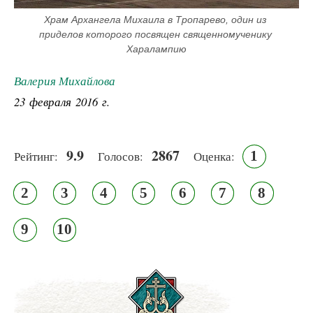
Храм Архангела Михаила в Тропарево, один из 
приделов которого посвящен священномученику 
Харалампию
Валерия Михайлова
23 февраля 2016 г.
9.9
2867
1
Рейтинг:
Голосов:
Оценка:
2
3
4
5
6
7
8
9
10