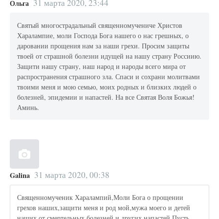
31 марта 2020, 23:44
Ольга
Святый многострадальный священномучениче Христов
Харалампие, моли Господа Бога нашего о нас грешных, о
даровании прощения нам за наши грехи. Просим защиты
твоей от страшной болезни идущей на нашу страну Россиию.
Защити нашу страну, наш народ и народы всего мира от
распространения страшного зла. Спаси и сохрани молитвами
твоими меня и мою семью, моих родных и близких людей о
болезней, эпидемии и напастей. На все Святая Воля Божья!
Аминь.
31 марта 2020, 00:38
Galina
Священномученик Харалампий,Моли Бога о прощении
грехов наших,защити меня и род мой,мужа моего и детей
наших от смертельных болезней и других напастей.Пусть