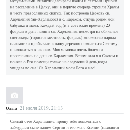
мусульманами Византии,забирали иконы и святыни.Прибыв
на расселение в Цалку, они в первую очередь строили Храмы
в честь православных святых. Так построена Церковь св.
Харлампия (ай-Харламбос) в с. Караком, откуда родом мои
бабушка и мама. Каждый год (и в советские времена) 23
февраля в день памяти св. Харлампия, несмотря на обильные
снегопады (гористая местность, февраль) множество народа-
паломники прибывали в нашу деревню помолиться Святому,
приложиться к иконам. Моя мамочка очень болела и
преставилась на день св.Харлампия. Вспомнила я о Святом и
поняла о Его помощи только на следуюший день,когда
увидела во сне! Св.Харлампий моли Бога о нас!
21 июля 2019, 21:13
Ольга
Святый отче Харалампие, прошу тебя помолиться о
заблудшем сыне нашем Сергии и его жене Ксении (находятся