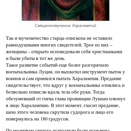
Священномученик Харалампий
Так и мученичество старца-епископа не оставило
равнодушными многих свидетелей. Трое из них –
женщины – открыто исповедовали себя христианками
и были убиты в тот же день.
Такое развитие событий еще более разгорячило
военачальника Луция, он выхватил инструмент пыток у
воинов и сам принялся пытать Харалампия. Предание
свидетельствует, что вдруг у военачальника отнялись и
безвольно повисли вдоль тела обе руки. Тогда
обезумевший от гнева глава провинции Лукиан плюнул
в лицо Харалампию. В этот момент, гласит предание,
шею этого человека скрутила судорога и лицо его
повернулось на 180 градусов.
По молитвам святого истязатели были исцелены,