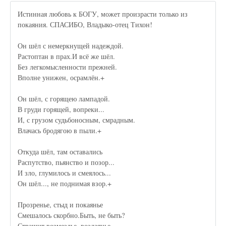
Истинная любовь к БОГУ, может произрасти только из
покаяния. СПАСИБО, Владыко-отец Тихон!
Он шёл с немеркнущей надеждой.
Растоптан в прах.И всё же шёл.
Без легкомысленности прежней.
Вполне унижен, осрамлён.+
Он шёл, с горящею лампадой.
В груди горящей, вопреки...
И, с грузом судьбоносным, смрадным.
Влачась бродягою в пыли.+
Откуда шёл, там оставались
Распутство, пьянство и позор...
И зло, глумилось и смеялось...
Он шёл..., не поднимая взор.+
Прозренье, стыд и покаянье
Смешалось скорбно.Быть, не быть?
Страшит возмездье, воздаянье...