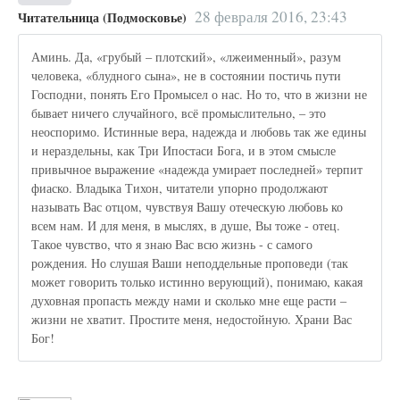
28 февраля 2016, 23:43
Читательница (Подмосковье)
Аминь. Да, «грубый – плотский», «лжеименный», разум
человека, «блудного сына», не в состоянии постичь пути
Господни, понять Его Промысел о нас. Но то, что в жизни не
бывает ничего случайного, всё промыслительно, – это
неоспоримо. Истинные вера, надежда и любовь так же едины
и нераздельны, как Три Ипостаси Бога, и в этом смысле
привычное выражение «надежда умирает последней» терпит
фиаско. Владыка Тихон, читатели упорно продолжают
называть Вас отцом, чувствуя Вашу отеческую любовь ко
всем нам. И для меня, в мыслях, в душе, Вы тоже - отец.
Такое чувство, что я знаю Вас всю жизнь - с самого
рождения. Но слушая Ваши неподдельные проповеди (так
может говорить только истинно верующий), понимаю, какая
духовная пропасть между нами и сколько мне еще расти –
жизни не хватит. Простите меня, недостойную. Храни Вас
Бог!