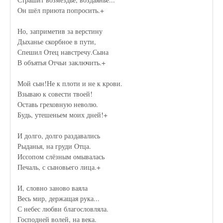
Он шёл приюта попросить.+
Но, заприметив за верстину
Дыханье скорбное в пути,
Спешил Отец навстречу.Сына
В объятья Отчьи заключить.+
Мой сын!Не к плоти и не к крови.
Взываю к совести твоей!
Оставь греховную неволю.
Будь, утешеньем моих дней!+
И долго, долго раздавались
Рыданья, на груди Отца.
Иссопом слёзным омывалась
Печаль, с сыновьего лица.+
И, словно заново ваяла
Весь мир, держащая рука...
С небес любви благословляла.
Господней волей, на века.