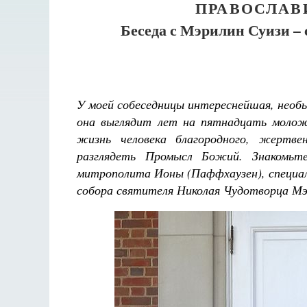
ПРАВОСЛАВИ
Беседа с Мэрилин Суизи – 
У моей собеседницы интереснейшая, необы
она выглядит лет на пятнадцать моложе
жизнь человека благородного, жертве
разглядеть Промысл Божий. Знакомьтес
митрополита Ионы (Паффхаузен), специал
собора святителя Николая Чудотворца М