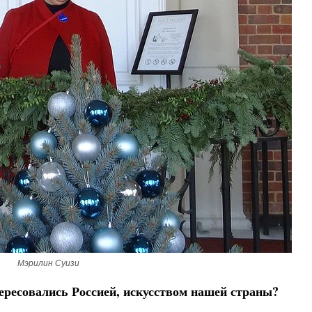
Роман Котов
Как найти своё место в жизни
Кирилл Мурышев
Мэрилин Суизи
тересовались Россией, искусством нашей страны?