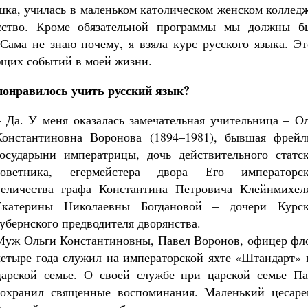
ушка, училась в маленьком католическом женском коллед
усство. Кроме обязательной программы мы должны б
 Сама не знаю почему, я взяла курс русского языка. Э
ющих событий в моей жизни.
онравилось учить русский язык?
– Да. У меня оказалась замечательная учительница – О
Константиновна Воронова (1894–1981), бывшая фрейл
государыни императрицы, дочь действительного статск
советника, егермейстера двора Его императорск
величества графа Константина Петровича Клейнмихел
Екатерины Николаевны Богдановой – дочери Курск
губернского предводителя дворянства.
Муж Ольги Константиновны, Павел Воронов, офицер фло
четыре года служил на императорской яхте «Штандарт» 
царской семье. О своей службе при царской семье Па
сохранил священные воспоминания. Маленький цесаре