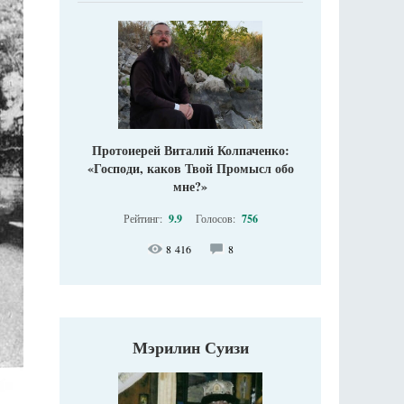
Протоиерей Виталий Колпаченко:
«Господи, каков Твой Промысл обо
мне?»
Рейтинг:
9.9
Голосов:
756
8 416
8
Мэрилин Суизи