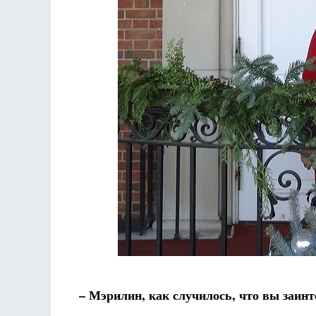
Разлуки не будет
Фредерика де Грааф
– Мэрилин, как случилось, что вы заин