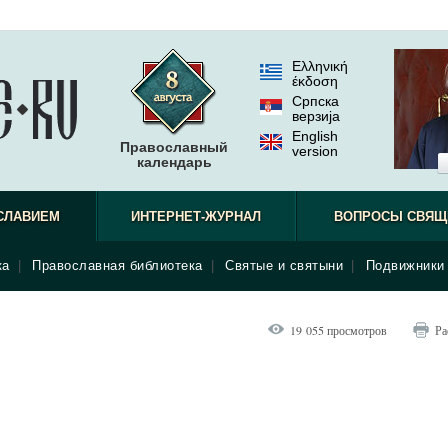
Ελληνική
έκδοση
Српска
верзиjа
English
Православный
version
календарь
СЛАВИЕМ
ИНТЕРНЕТ-ЖУРНАЛ
ВОПРОСЫ СВЯЩ
ка
|
Православная библиотека
|
Святые и святыни
|
Подвижники 
19 055 просмотров
Ра