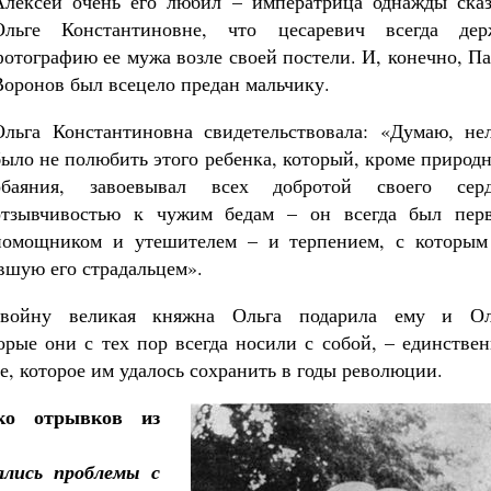
Алексей очень его любил – императрица однажды сказ
Ольге Константиновне, что цесаревич всегда дер
фотографию ее мужа возле своей постели. И, конечно, П
Воронов был всецело предан мальчику.
Ольга Константиновна свидетельствовала: «Думаю, нел
было не полюбить этого ребенка, который, кроме природ
обаяния, завоевывал всех добротой своего серд
отзывчивостью к чужим бедам – он всегда был пер
помощником и утешителем – и терпением, с которым
авшую его страдальцем».
войну великая княжна Ольга подарила ему и Ол
орые они с тех пор всегда носили с собой, – единстве
е, которое им удалось сохранить в годы революции.
ко отрывков из
ались проблемы с