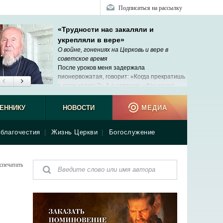
Подписаться на рассылку
«Трудности нас закаляли и
укрепляли в вере»
О войне, гонениях на Церковь и вере в
советское время
После уроков меня задержала
пионервожатая, говорит: «Когда прекратишь
в храм ходить?» А я отвечаю: «Как начал
ходить – так и буду».
ЕННИКУ
НОВОСТИ
МЕДИА
благочестия
|
Жизнь Церкви
|
Богослужение
спечатать