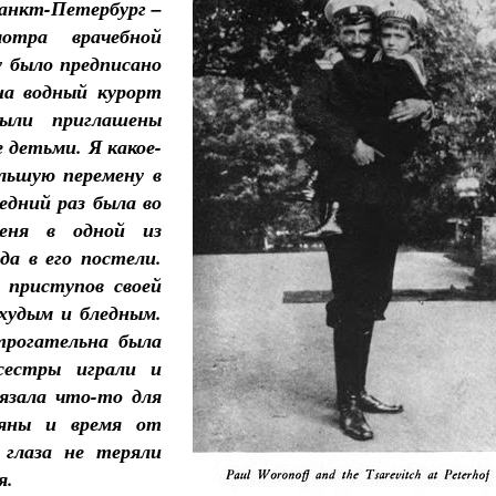
Санкт-Петербург –
отра врачебной
у было предписано
на водный курорт
ыли приглашены
 детьми. Я какое-
льшую перемену в
ледний раз была во
меня в одной из
да в его постели.
 приступов своей
 худым и бледным.
трогательна была
сестры играли и
язала что-то для
яны и время от
 глаза не теряли
я.