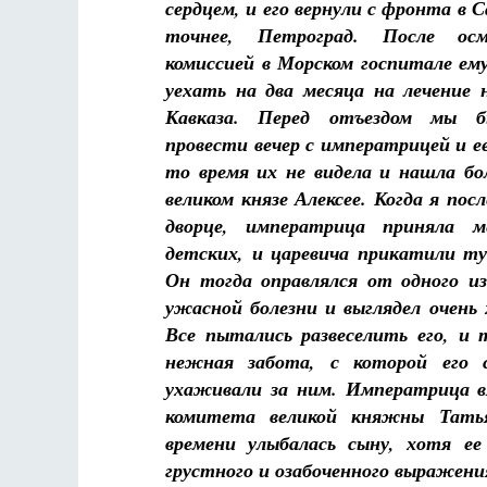
сердцем, и его вернули с фронта в 
точнее, Петроград. После осм
комиссией в Морском госпитале ем
уехать на два месяца на лечение 
Кавказа. Перед отъездом мы б
провести вечер с императрицей и ее
то время их не видела и нашла бо
великом князе Алексее. Когда я пос
дворце, императрица приняла 
детских, и царевича прикатили ту
Он тогда оправлялся от одного из
ужасной болезни и выглядел очень
Все пытались развеселить его, и 
нежная забота, с которой его 
ухаживали за ним. Императрица в
комитета великой княжны Тать
времени улыбалась сыну, хотя ее
грустного и озабоченного выражени