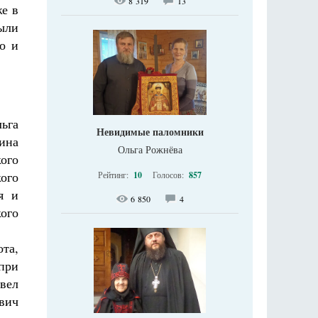
8 319
13
же в
ыли
то и
льга
Невидимые паломники
ина
Ольга Рожнёва
ого
ого
Рейтинг:
10
Голосов:
857
я и
6 850
4
ого
та,
при
вел
вич