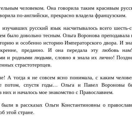
тельным человеком. Она говорила таким красивым русс
ворила по-английски, прекрасно владела французским.
 изучавших русский язык насчитывалось всего шесть-с
лем было довольно тесным. Ольга Воронова преподавала
историю и особенно историю Императорского двора. И зн
кренне, преданно. И она передала эту любовь нам
ими и родными людьми, словно я знала их лично! Поздн
венных страстотерпцев.
не! А тогда я не совсем ясно понимала, с каким челов
е потом, спустя годы… Ольга и Павел Вороновы б
них и началось мое знакомство с Православием.
а были в рассказах Ольги Константиновны о православ
об этой стране.