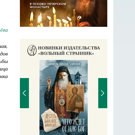
ёва
ная,
НОВИНКИ ИЗДАТЕЛЬСТВА
дов
«ВОЛЬНЫЙ СТРАННИК»
ьбы
ица
нка
П
Е
аучись у