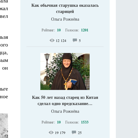
ала
Как обычная старушка оказалась
жал
старицей
авел
Ольга Рожнёва
Рейтинг:
10
Голосов:
1201
ьзя
12 124
5
ного
ца,
вым
 он
ьге
нное
Как 50 лет назад старец из Китая
сделал одно предсказание…
Ольга Рожнёва
Рейтинг:
10
Голосов:
1533
19 179
25