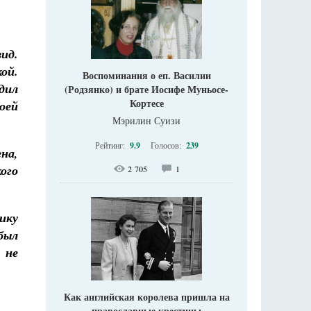
ид.
ой.
Воспоминания о еп. Василии
дил
(Родзянко) и брате Иосифе Муньосе-
Кортесе
оей
Мэрилин Суизи
Рейтинг:
9.9
Голосов:
239
ена,
ого
2 705
1
ику
был
 не
Как английская королева пришла на
православные крестины