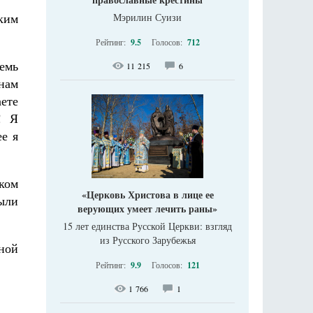
ким
Мэрилин Суизи
Рейтинг:
9.5
Голосов:
712
емь
11 215
6
 нам
аете
! Я
ее я
еком
«Церковь Христова в лице ее
ыли
верующих умеет лечить раны»
15 лет единства Русской Церкви: взгляд
из Русского Зарубежья
ной
Рейтинг:
9.9
Голосов:
121
1 766
1