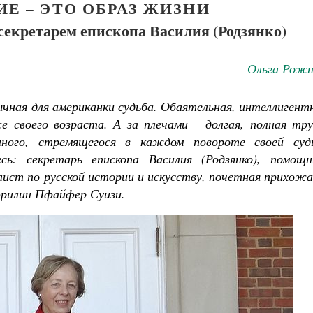
Е – ЭТО ОБРАЗ ЖИЗНИ
секретарем епископа Василия (Родзянко)
Ольга Рожн
чная для американки судьба. Обаятельная, интеллигент
 своего возраста. А за плечами – долгая, полная тру
нного, стремящегося в каждом повороте своей суд
ь: секретарь епископа Василия (Родзянко), помощн
ист по русской истории и искусству, почетная прихожа
эрилин Пфайфер Суизи.
Великомученик Георгий Победоносец. Н
святого