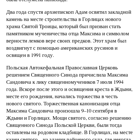
Два года спустя архиепископ Адам освятил закладной
камень на месте строительства в Горлицах нового
храма Святой Троицы, который был призван стать
памятником мученичества отца Максима и символом
верности лемков вере своих предков. Этот храм был
воздвигнут с помощью американских русинов и
освящен в 1991 году.
Польская Автокефальная Православная Церковь
решением Священного Синода причислила Максима
Сандовича к лику священномучеников 7 июля 1994
года. Вскоре после этого и освящения креста в Ждыни,
месте его рождения, начались торжества в честь
нового святого. Торжественная канонизация отца
Максима Сандовича произошла 9–10 сентября в
Ждыни и Горлицах. Мощи святого, согласно решению
Священного Синода Польской Церкви, были тогда
оставлены на родовом кладбище. В Горлицах, на месте
казни святого – на здании районного суда, где некогда