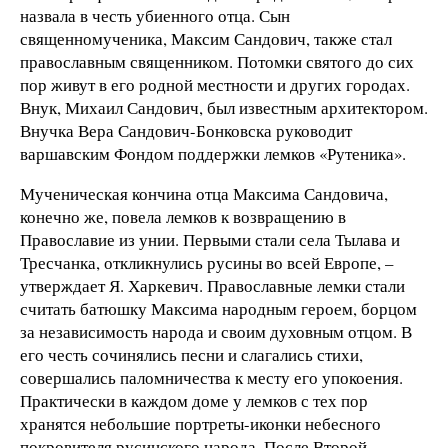
назвала в честь убиенного отца. Сын
священномученика, Максим Сандович, также стал
православным священником. Потомки святого до сих
пор живут в его родной местности и других городах.
Внук, Михаил Сандович, был известным архитектором.
Внучка Вера Сандович-Бонковска руководит
варшавским Фондом поддержки лемков «Рутеника».
Мученическая кончина отца Максима Сандовича,
конечно же, повела лемков к возвращению в
Православие из унии. Первыми стали села Тылава и
Тресчанка, откликнулись русины во всей Европе, –
утверждает Я. Харкевич. Православные лемки стали
считать батюшку Максима народным героем, борцом
за независимость народа и своим духовным отцом. В
его честь сочинялись песни и слагались стихи,
совершались паломничества к месту его упокоения.
Практически в каждом доме у лемков с тех пор
хранятся небольшие портреты-иконки небесного
покровителя русинского народа. После Второй