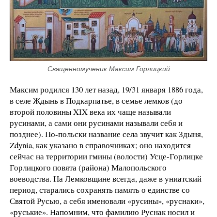
Священномученик Максим Горлицкий
Максим родился 130 лет назад, 19/31 января 1886 года,
в селе Ждынь в Подкарпатье, в семье лемков (до
второй половины XIX века их чаще называли
русинами, а сами они русинами называли себя и
позднее). По-польски название села звучит как Здыня,
Zdynia, как указано в справочниках; оно находится
сейчас на территории гмины (волости) Усце-Горлицке
Горлицкого повята (района) Малопольского
воеводства. На Лемковщине всегда, даже в униатский
период, старались сохранять память о единстве со
Святой Русью, а себя именовали «русины», «руснаки»,
«руськие». Напомним, что фамилию Руснак носил и