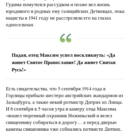
Гудима помутился рассудком и позже вел жизнь
юродивого в родных ему галицийских Детковцах, пока
нацисты в 1941 году не расстреляли его на глазах
односельчан.
Падая, отец Максим успел воскликнуть: «Да
живет Святое Православие! Да живет Святая
Русь!»
Есть свидетельства, что 5 сентября 1914 года в
Горлицы прибыло шестеро австрийских жандармов из
Зальцбурга, а также некий ротмистр Дитрих из Линца.
И 6 сентября в 5 часов утра в камеру отца Максима
«вошел тюремный охранник Ножиньский и велел
священнику собираться в дорогу… а перед дверью
камеры священника уже собрались ротмистр Дитрих,