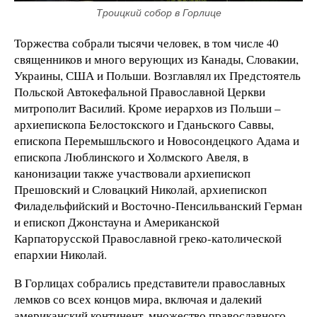
Троицкий собор в Горлице
Торжества собрали тысячи человек, в том числе 40
священников и много верующих из Канады, Словакии,
Украины, США и Польши. Возглавлял их Предстоятель
Польской Автокефальной Православной Церкви
митрополит Василий. Кроме иерархов из Польши –
архиепископа Белостокского и Гданьского Саввы,
епископа Перемышльского и Новосондецкого Адама и
епископа Люблинского и Холмского Авеля, в
канонизации также участвовали архиепископ
Прешовский и Словацкий Николай, архиепископ
Филадельфийский и Восточно-Пенсильванский Герман
и епископ Джонстауна и Американской
Карпаторусской Православной греко-католической
епархии Николай.
В Горлицах собрались представители православных
лемков со всех концов мира, включая и далекий
американский континент, множество православного