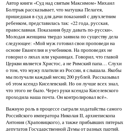
Автор книги «Суд над святым Максимом» Михаил
Болтрык рассказывает, что матушка Пелагея,
пришедшая в суд для дачи показаний с двухлетним
ребенком, представилась так: «22 года, русская,
православная. Показания буду давать по-русски».
Молодая женщина твердо заявила по существу дела
следующее: «Мой муж готовил свои проповеди на
основе Евангелия и учебников. На проповедях не
говорил о ляхах или украинцах. Говорил, что главой
Церкви является Христос, а не Римский папа… Слухи
о том, что мужу платили из России, я слышала. Якобы
мы получали каждый месяц 200 рублей. Рассказывал
об этом ксендз Киселевский. Но он лучше всех знал,
что этого не было. Через руки ксендза Киселевского
проходила наша почта. Он контролировал всё».
Важную роль в процессе сыграли ходатайства самого
Российского императора Николая II, архиепископа
Антония (Храповицкого), а также прибывших пятерых
депутатов Государственной Думы от разных партий.