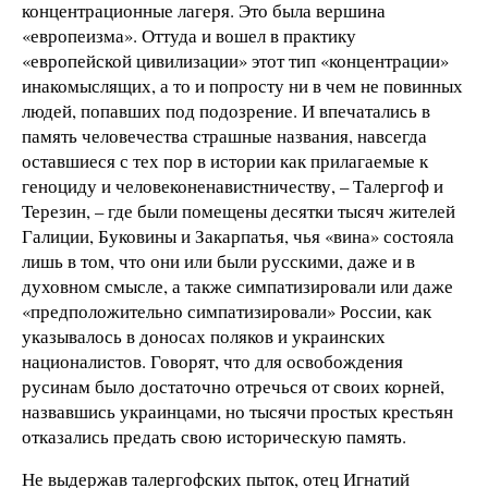
концентрационные лагеря. Это была вершина
«европеизма». Оттуда и вошел в практику
«европейской цивилизации» этот тип «концентрации»
инакомыслящих, а то и попросту ни в чем не повинных
людей, попавших под подозрение. И впечатались в
память человечества страшные названия, навсегда
оставшиеся с тех пор в истории как прилагаемые к
геноциду и человеконенавистничеству, – Талергоф и
Терезин, – где были помещены десятки тысяч жителей
Галиции, Буковины и Закарпатья, чья «вина» состояла
лишь в том, что они или были русскими, даже и в
духовном смысле, а также симпатизировали или даже
«предположительно симпатизировали» России, как
указывалось в доносах поляков и украинских
националистов. Говорят, что для освобождения
русинам было достаточно отречься от своих корней,
назвавшись украинцами, но тысячи простых крестьян
отказались предать свою историческую память.
Не выдержав талергофских пыток, отец Игнатий