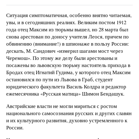
Ситуация симптоматичная, особенно внятно читаемая,
увы, и в сегодняшних реалиях. Великим постом 1912
года отец Максим из тюрьмы вышел, но 28 марта был
снова арестован по доносу учителя Леося, причем по
обвинению (внимание!) в шпионаже в пользу России:
дескать, М. Сандович «измерил шагами мост через
Черемош». По этому же делу были арестованы и
посажены во львовскую тюрьму настоятель прихода в
Бродах отец Игнатий Гудима, у которого отец Максим
остановился по пути из Львова в Граб, студент
юридического факультета Василь Колдра и редактор
ежемесячника «Русская матица» Шимон Бендашук.
Австрийские власти не могли мириться с ростом
национального самосознания русских и других славян
и их культурного развития, духовно устремленного к
России.