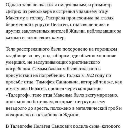
Однако залп не оказался смертельным, и ротмистр
Дитрих из револьвера выстрелил упавшему отцу
Максиму в голову. Расправа происходила на глазах
беременной супруги Пелагеи, отца священника и
других заключенных жителей Ждыни, наблюдавших за
казнью из окон своих камер.
Тело расстрелянного было похоронено на горлицком
кладбище во рву, под забором, где обычно хоронили
умерших, не заслуживающих христианского
погребения. Самым близким было отказано в
присутствии на погребении. Только в 1922 году по
просьбе отца, Тимофея Сандовича, который так же, как
и матушка Пелагея, прошел через концлагерь
«Талергоф», тело отца Максима было эксгумировано,
опознано по ботинкам, которые отец купил ему
незадолго до ареста, положено в металлический гроб и
похоронено на кладбище в Ждыни.
В Талергофе Пелагея Сандович родила сына, которого