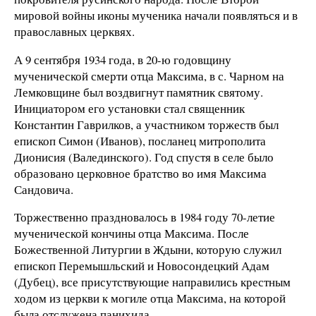
мировой войны иконы мученика начали появляться и в
православных церквях.
А 9 сентября 1934 года, в 20-ю годовщину
мученической смерти отца Максима, в с. Чарном на
Лемковщине был воздвигнут памятник святому.
Инициатором его установки стал священник
Константин Гаврилков, а участником торжеств был
епископ Симон (Иванов), посланец митрополита
Дионисия (Валединского). Год спустя в селе было
образовано церковное братство во имя Максима
Сандовича.
Торжественно праздновалось в 1984 году 70-летие
мученической кончины отца Максима. После
Божественной Литургии в Ждыни, которую служил
епископ Перемышльский и Новосондецкий Адам
(Дубец), все присутствующие направились крестным
ходом из церкви к могиле отца Максима, на которой
была отслужена панихида.