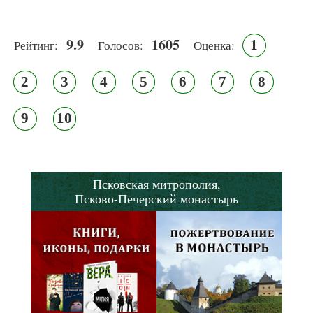
9.9
1605
1
Рейтинг:
Голосов:
Оценка:
2
3
4
5
6
7
8
9
10
Псковская митрополия,
Псково-Печерский монастырь