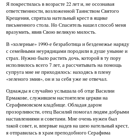
Я покрестилась в возрасте 22 лет и, не осознавая
ответственности, возложенной Таинством Святого
Крещения, спрятала нательный крест в ящике
письменного стола. Но Спаситель нашел способ меня
вразумить, явив Свою великую милость.
В «холерные» 1990-е безработица и безденежье наряду
с семейными неурядицами породили в душе уныние и
страх. Нужно было растить дочь, которой в ту пору
исполнилось всего 7 лет, а рассчитывать на помощь
супруга мне не приходилось: находясь в плену
«зеленого змия», он и за себя уже не отвечал.
Однажды я случайно услышала об отце Василии
Ермакове, служившем настоятелем церкви на
Серафимовском кладбище. Обладая даром
прозорливости, отец Василий помогал людям добрыми
наставлениями и советами. Мне очень нужен был
такой совет, и, впервые надев на шею нательный крест,
я отправилась в храм преподобного Серафима