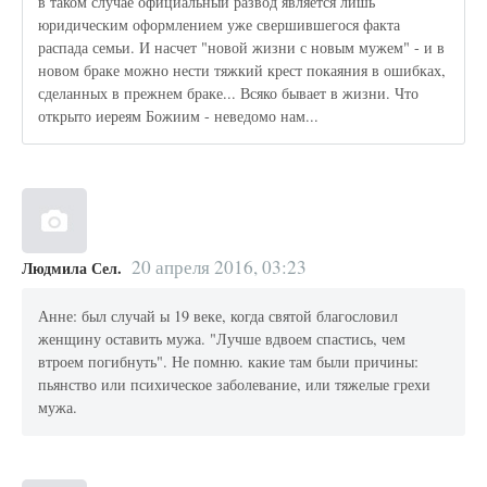
в таком случае официальный развод является лишь
юридическим оформлением уже свершившегося факта
распада семьи. И насчет "новой жизни с новым мужем" - и в
новом браке можно нести тяжкий крест покаяния в ошибках,
сделанных в прежнем браке... Всяко бывает в жизни. Что
открыто иереям Божиим - неведомо нам...
20 апреля 2016, 03:23
Людмила Сел.
Анне: был случай ы 19 веке, когда святой благословил
женщину оставить мужа. "Лучше вдвоем спастись, чем
втроем погибнуть". Не помню. какие там были причины:
пьянство или психическое заболевание, или тяжелые грехи
мужа.