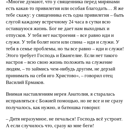
«Многие думают, что у священника перед мирянами
есть какая-то привилегия или особая благодать… Я же
тебе скажу: у священника есть одна привилегия – быть
слугой каждому встречному 24 часа в сутки всю
оставшуюся жизнь. Бог не дает нам выходных и
отпусков. У тебя нет настроения – все равно иди и
служи. У тебя болят ноги или спина – иди и служи. У
тебя в семье проблемы, но ты все равно – иди и служи!
Этого требует Господь и Евангелие. Если нет такого
настроя – всю свою жизнь положить на служение
людям, – то займись чем-нибудь другим, не дерзай
принимать на себя иго Христово», – говорил отец
Василий Ермаков.
Внимая наставлениям иерея Анатолия, я старалась
исправляться с Божией помощью, но не все и не сразу
получалось, как нужно, и батюшка говорил:
– Дитя неразумное, не печалься! Господь всё устроит.
А если случилось что, сразу ко мне беги!