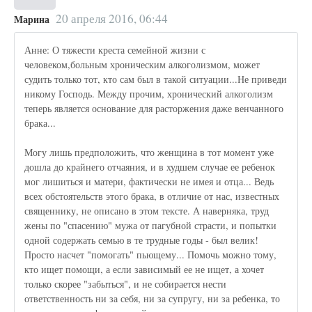
20 апреля 2016, 06:44
Марина
Анне: О тяжести креста семейной жизни с
человеком,больным хроническим алкоголизмом, может
судить только тот, кто сам был в такой ситуации...Не приведи
никому Господь. Между прочим, хронический алкоголизм
теперь является основание для расторжения даже венчанного
брака...
Могу лишь предположить, что женщина в тот момент уже
дошла до крайнего отчаяния, и в худшем случае ее ребенок
мог лишиться и матери, фактически не имея и отца... Ведь
всех обстоятельств этого брака, в отличие от нас, известных
священнику, не описано в этом тексте. А наверняка, труд
жены по "спасению" мужа от пагубной страсти, и попытки
одной содержать семью в те трудные годы - был велик!
Просто насчет "помогать" пьющему... Помочь можно тому,
кто ищет помощи, а если зависимый ее не ищет, а хочет
только скорее "забыться", и не собирается нести
ответственность ни за себя, ни за супругу, ни за ребенка, то