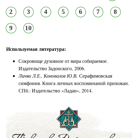
2
3
4
5
6
7
8
9
10
Используемая литература:
Сокровище духовное от мира собираемое.
Издательство Задонского, 2006.
Личко Л.Е., Коновалов Ю.В.
Серафимовская
симфония. Книга личных воспоминаний прихожан.
СПб.: Издательство «Ладан», 2014.