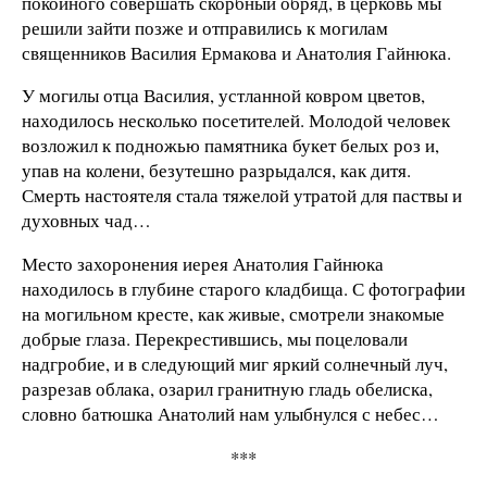
покойного совершать скорбный обряд, в церковь мы
решили зайти позже и отправились к могилам
священников Василия Ермакова и Анатолия Гайнюка.
У могилы отца Василия, устланной ковром цветов,
находилось несколько посетителей. Молодой человек
возложил к подножью памятника букет белых роз и,
упав на колени, безутешно разрыдался, как дитя.
Смерть настоятеля стала тяжелой утратой для паствы и
духовных чад…
Место захоронения иерея Анатолия Гайнюка
находилось в глубине старого кладбища. С фотографии
на могильном кресте, как живые, смотрели знакомые
добрые глаза. Перекрестившись, мы поцеловали
надгробие, и в следующий миг яркий солнечный луч,
разрезав облака, озарил гранитную гладь обелиска,
словно батюшка Анатолий нам улыбнулся с небес…
***