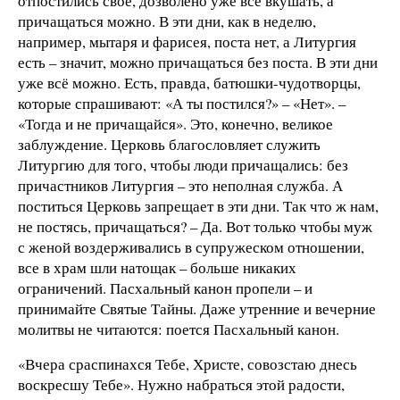
отпостились свое, дозволено уже всё вкушать, а
причащаться можно. В эти дни, как в неделю,
например, мытаря и фарисея, поста нет, а Литургия
есть – значит, можно причащаться без поста. В эти дни
уже всё можно. Есть, правда, батюшки-чудотворцы,
которые спрашивают: «А ты постился?» – «Нет». –
«Тогда и не причащайся». Это, конечно, великое
заблуждение. Церковь благословляет служить
Литургию для того, чтобы люди причащались: без
причастников Литургия – это неполная служба. А
поститься Церковь запрещает в эти дни. Так что ж нам,
не постясь, причащаться? – Да. Вот только чтобы муж
с женой воздерживались в супружеском отношении,
все в храм шли натощак – больше никаких
ограничений. Пасхальный канон пропели – и
принимайте Святые Тайны. Даже утренние и вечерние
молитвы не читаются: поется Пасхальный канон.
«Вчера сраспинахся Тебе, Христе, совозстаю днесь
воскресшу Тебе». Нужно набраться этой радости,