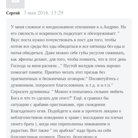
3 мая 2016, 13:29
Сергей
У меня сложное и неоднозначное отношение к о.Андрею. Но
его смелость и искренность подкупает и обезоруживает: "
Вкус поста нужно почувствовать в пост для того, чтобы
потом все среды без еды обходиться и все пятницы без еды и
питья обходиться. Даже можно себе губы уксусом смачивать,
как эфиопы делают, для того, чтобы помнить, что в этот день
Господа за меня распяли..." Пустой желудок очень хорошо
помогает памяти. Приятно читать этот призыв без
прагматичных и бесконечных оговорок:" Посоветуйтесь с
духовником, попросите благословения, и.т.д. и и.т.п."
Спросите духовника: " Можно я попытаюсь сильнее любить
Бога и что то сделать для этого?" Ещё, я сравнил бы
ситуацию с арабами-христианами, при схождении
Благодатного огня. Подойдите к ним и прочтите лекцию о
неблагочестивом поведении в храме ( восседание на плечах
своего брата ), когда они переполнены ликованием и
радостью. Вот также " по арабски" надо брать на себя
благочестивые подвиги. Просто, безоглядно и