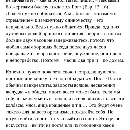
бо жертвами благоугождается Бог» (Евр. 13: 16).
Людям нужно собираться. А мы больны эгоизмом и
стремлением к замкнутому одиночеству – это
неправильно. Ведь нужно общаться. Правда, один из
духовных людей прошлого столетия говорил: в гостях
больше двух часов не задерживайтесь, потому что
любая самая хорошая беседа после двух часов
превращается в празднословие, осуждение, болтовню
и непотребство. Поэтому – часик-два-три и – по домам.
Конечно, нужно пожалеть свою исстрадавшуюся за
постные дни кишку: не надо объедаться. После Пасхи
обычны панкреатиты, завороты всякие, несварения
желудка – в общем, много всего может быть, если мы
сейчас начнем мять и толочь и в себя впихивать все эти
колбасы, мяса, яйца крашеные и т.д.… Это будет очень
тяжело для нашего организма, пожалейте себя. Не
штука войти в пост – штука выйти из поста. Это целое
искусство – выйти из поста или из голодовки какой-