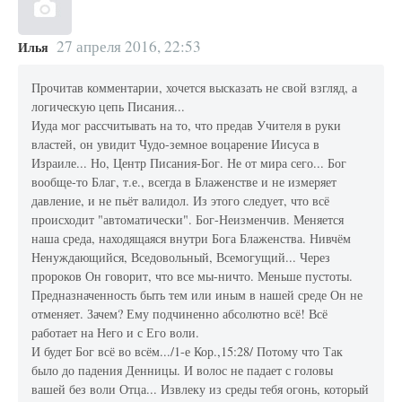
27 апреля 2016, 22:53
Илья
Прочитав комментарии, хочется высказать не свой взгляд, а
логическую цепь Писания...
Иуда мог рассчитывать на то, что предав Учителя в руки
властей, он увидит Чудо-земное воцарение Иисуса в
Израиле... Но, Центр Писания-Бог. Не от мира сего... Бог
вообще-то Благ, т.е., всегда в Блаженстве и не измеряет
давление, и не пьёт валидол. Из этого следует, что всё
происходит "автоматически". Бог-Неизменчив. Меняется
наша среда, находящаяся внутри Бога Блаженства. Нивчём
Ненуждающийся, Вседовольный, Всемогущий... Через
пророков Он говорит, что все мы-ничто. Меньше пустоты.
Предназначенность быть тем или иным в нашей среде Он не
отменяет. Зачем? Ему подчиненно абсолютно всё! Всё
работает на Него и с Его воли.
И будет Бог всё во всём.../1-е Кор.,15:28/ Потому что Так
было до падения Денницы. И волос не падает с головы
вашей без воли Отца... Извлеку из среды тебя огонь, который