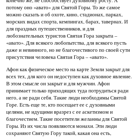
конечно же, не способствует духовному росту. А
потому оно «авато» для Святой Горы. То же самое
можно сказать и об охоте, кино, стадионах, парках,
морских видах спорта, кемпингах, барах, тавернах. И
для праздных путешественников, и для
любознательных туристов Святая Гора закрыта –
«авато». Для всякого любопытства, для всякого пусть
даже и невинного, но не благочестивого по своей сути
присутствия человека Святая Гора – «авато».
Афон как физическое место на карте Земли закрыт для
всех тех, для кого он недоступен как духовное явление.
В этом смысле он закрыт и для мужчин. Афон
принимает только приходящих туда потрудиться ради
него, а не ради себя. Такие люди необходимы Святой
Горе. Есть еще те, кто посещает ее с духовными
целями, не идущими вразрез с ее аскетизмом и
благочестием. Такие посетители желанны для Святой
Горы. Из их числа появляются монахи. Эти люди
сохраняют Святую Гору такой, какая она есть,