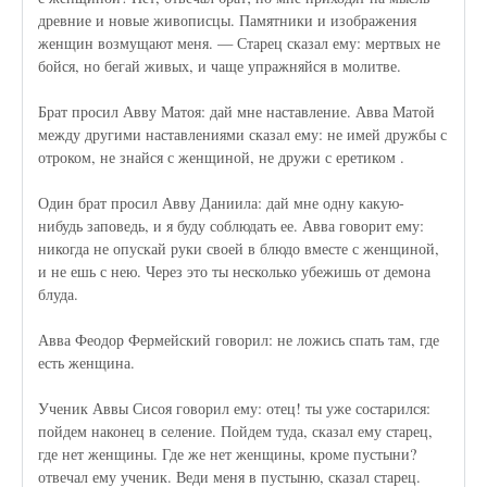
древние и новые живописцы. Памятники и изображения
женщин возмущают меня. — Старец сказал ему: мертвых не
бойся, но бегай живых, и чаще упражняйся в молитве.
Брат просил Авву Матоя: дай мне наставление. Авва Матой
между другими наставлениями сказал ему: не имей дружбы с
отроком, не знайся с женщиной, не дружи с еретиком .
Один брат просил Авву Даниила: дай мне одну какую-
нибудь заповедь, и я буду соблюдать ее. Авва говорит ему:
никогда не опускай руки своей в блюдо вместе с женщиной,
и не ешь с нею. Через это ты несколько убежишь от демона
блуда.
Авва Феодор Фермейский говорил: не ложись спать там, где
есть женщина.
Ученик Аввы Сисоя говорил ему: отец! ты уже состарился:
пойдем наконец в селение. Пойдем туда, сказал ему старец,
где нет женщины. Где же нет женщины, кроме пустыни?
отвечал ему ученик. Веди меня в пустыню, сказал старец.