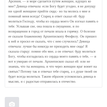
Арсения, — и море сделается путем женщин, идущих ко
мне? Девица отвечала: если Богу будет угодно, я не допущу
ни одной женщине прийти сюда;- но ты молись о мне и
поминай меня всегда! Старец в ответ сказал ей: буду
молиться Господу, чтобы из сердца моего Он изгнал память о
тебе. Услышав сие, она пошла в смущении, и по
возвращении в город от печали впала в горячку. О болезни
ее сказали блаженному Архиепископу Феофилу. Он пришел
к ней и просил ее сказать, что с нею случилось? Девица
отвечала: лучше бы никогда не приходить мне сюда! Я
сказала старцу: помни обо мне, а он отвечал: буду молиться
Богу, чтобы изгладилась из сердца моего память о тебе, — и
вот я умираю от печали. Архиепископ сказал ей: или не
знаешь, что ты женщина, и что через женщин враг воюет на
святых? Потому так и отвечал тебе старец, а о душе твоей он
будет всегда молиться. Таким образом успокоилась девица в
мыслях, и с радостью отправилась в отечество.