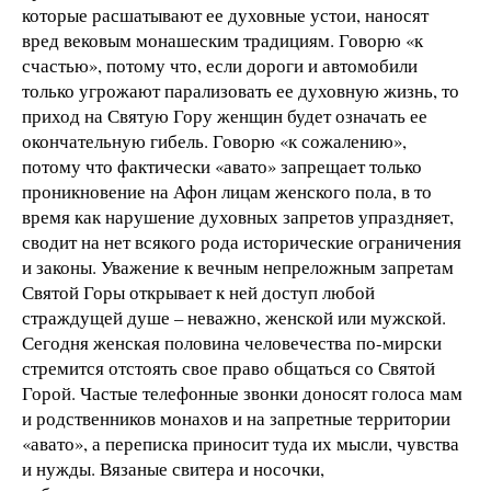
которые расшатывают ее духовные устои, наносят
вред вековым монашеским традициям. Говорю «к
счастью», потому что, если дороги и автомобили
только угрожают парализовать ее духовную жизнь, то
приход на Святую Гору женщин будет означать ее
окончательную гибель. Говорю «к сожалению»,
потому что фактически «авато» запрещает только
проникновение на Афон лицам женского пола, в то
время как нарушение духовных запретов упраздняет,
сводит на нет всякого рода исторические ограничения
и законы. Уважение к вечным непреложным запретам
Святой Горы открывает к ней доступ любой
страждущей душе – неважно, женской или мужской.
Сегодня женская половина человечества по-мирски
стремится отстоять свое право общаться со Святой
Горой. Частые телефонные звонки доносят голоса мам
и родственников монахов и на запретные территории
«авато», а переписка приносит туда их мысли, чувства
и нужды. Вязаные свитера и носочки,