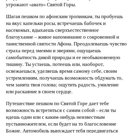
угрожают «авато» Святой Горы.
Шагая пешком по афонским тропинкам, ты пробуешь
на вкус капельки росы, встречаешь бабочек и
насекомых, вдыхаешь сверхъестественное
благоухание – живое напоминание о сокровенной и
таинственной святости Афона. Преодолеваешь чувство
страха перед змеями и зверями, ощущаешь
самобытность дикой природы и ее необыкновенную
тишину. Ты устаешь, потеешь или, наоборот,
освежаешься, уделяешь время самому себе, своим
устремлениям, получаешь возможность обдумать то,
чем занята твоя голова; ощутить радость, умиление
или раскаяние в своем сердце.
Путешествие пешком по Святой Горе дает тебе
возможность встретиться с самим собой – если ты
идешь один или с каким-нибудь неизвестным
пустынножителем, если будет на то благословение
Божие. Автомобиль вынуждает тебя передвигаться