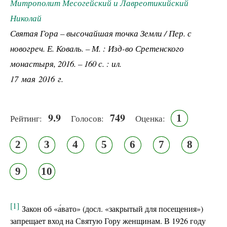
Митрополит Месогейский и Лавреотикийский
Николай
Святая Гора – высочайшая точка Земли / Пер. с
новогреч. Е. Коваль. – М. : Изд-во Сретенского
монастыря, 2016. – 160 с. : ил.
17 мая 2016 г.
9.9
749
1
Рейтинг:
Голосов:
Оценка:
2
3
4
5
6
7
8
9
10
[1]
Закон об «а́вато» (досл. «закрытый для посещения»)
запрещает вход на Святую Гору женщинам. В 1926 году