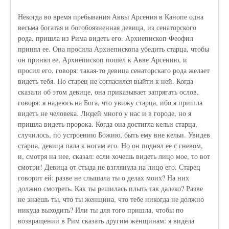
Некогда во время пребывания Аввы Арсения в Канопе одна
весьма богатая и богобоязненная девица, из сенаторского
рода, пришла из Рима видеть его. Архиепископ Феофил
принял ее. Она просила Архиепископа убедить старца, чтобы
он принял ее, Архиепископ пошел к Авве Арсению, и
просил его, говоря: такая-то девица сенаторскаго рода желает
видеть тебя. Но старец не согласился выйти к ней. Когда
сказали об этом девице, она приказывает запрягать ослов,
говоря: я надеюсь на Бога, что увижу старца, ибо я пришла
видеть не человека. Людей много у нас и в городе, но я
пришла видеть пророка. Когда она достигла кельи старца,
случилось, по устроению Божию, быть ему вне кельи. Увидев
старца, девица пала к ногам его. Но он поднял ее с гневом,
и, смотря на нее, сказал: если хочешь видеть лицо мое, то вот
смотри! Девица от стыда не взглянула на лицо его. Старец
говорит ей: разве не слышала ты о делах моих? На них
должно смотреть. Как ты решилась плыть так далеко? Разве
не знаешь ты, что ты женщина, что тебе никогда не должно
никуда выходить? Или ты для того пришла, чтобы по
возвращении в Рим сказать другим женщинам: я видела