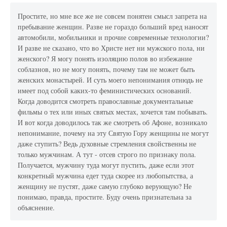
Простите, но мне все же не совсем понятен смысл запрета на
пребывание женщин. Разве не гораздо больший вред наносят
автомобили, мобильники и прочие современные технологии?
И разве не сказано, что во Христе нет ни мужского пола, ни
женского? Я могу понять изоляцию полов во избежание
соблазнов, но не могу понять, почему там не может быть
женских монастырей. И суть моего непонимания отнюдь не
имеет под собой каких-то феминистических оснований.
Когда доводится смотреть православные документальные
фильмы о тех или иных святых местах, хочется там побывать.
И вот когда доводилось так же смотреть об Афоне, возникало
непонимание, почему на эту Святую Гору женщины не могут
даже ступить? Ведь духовные стремления свойственны не
только мужчинам. А тут - отсев строго по признаку пола.
Получается, мужчину туда могут пустить, даже если этот
конкретный мужчина едет туда скорее из любопытства, а
женщину не пустят, даже самую глубоко верующую? Не
понимаю, правда, простите. Буду очень признательна за
объяснение.