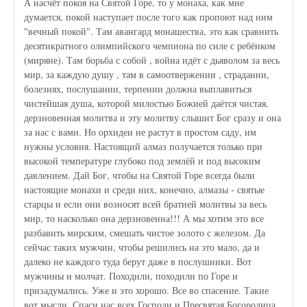
А насчёт покоя на Святой Горе, то у монаха, как мне
думается, покой наступает после того как пропоют над ним
"вечный покой". Там авангард монашества, это как сравнить
десятикратного олимпийского чемпиона по силе с ребёнком
(миряне). Там борьба с собой , война идёт с дьяволом за весь
мир, за каждую душу , там в самоотвержении , страдании,
болезнях, послушании, терпении должна выплавиться
чистейшая душа, которой милостью Божией даётся чистая,
дерзновенная молитва и эту молитву слышит Бог сразу и она
за нас с вами. Но орхидеи не растут в простом саду, им
нужны условия. Настоящий алмаз получается только при
высокой температуре глубоко под землёй и под высоким
давлением. Дай Бог, чтобы на Святой Горе всегда были
настоящие монахи и среди них, конечно, алмазы - святые
старцы и если они возносят всей братией молитвы за весь
мир, то насколько она дерзновенна!!! А мы хотим это все
разбавить мирским, смешать чистое золото с железом. Да
сейчас таких мужчин, чтобы решились на это мало, да и
далеко не каждого туда берут даже в послушники. Вот
мужчины и молчат. Походили, походили по Горе и
призадумались. Уже и это хорошо. Все во спасение. Такие
вот мысли. Спаси нас всех Господи и Пресвятая Богородица.