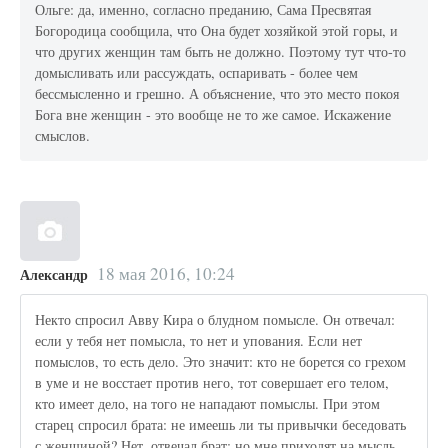
Ольге: да, именно, согласно преданию, Сама Пресвятая
Богородица сообщила, что Она будет хозяйкой этой горы, и
что других женщин там быть не должно. Поэтому тут что-то
домысливать или рассуждать, оспаривать - более чем
бессмысленно и грешно. А объяснение, что это место покоя
Бога вне женщин - это вообще не то же самое. Искажение
смыслов.
18 мая 2016, 10:24
Александр
Некто спросил Авву Кира о блудном помысле. Он отвечал:
если у тебя нет помысла, то нет и упования. Если нет
помыслов, то есть дело. Это значит: кто не борется со грехом
в уме и не восстает против него, тот совершает его телом,
кто имеет дело, на того не нападают помыслы. При этом
старец спросил брата: не имеешь ли ты привычки беседовать
с женщиной? Нет, отвечал брат; но мне приходят на мысль