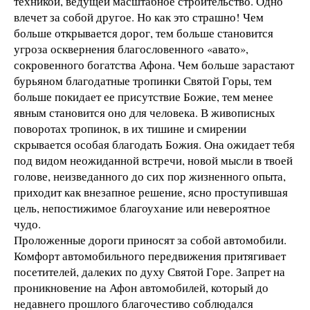
техникой, ведущей масштабное строительство. Одно
влечет за собой другое. Но как это страшно! Чем
больше открывается дорог, тем больше становится
угроза осквернения благословенного «авато»,
сокровенного богатства Афона. Чем больше зарастают
бурьяном благодатные тропинки Святой Горы, тем
больше покидает ее присутствие Божие, тем менее
явным становится оно для человека. В живописных
поворотах тропинок, в их тишине и смирении
скрывается особая благодать Божия. Она ожидает тебя
под видом неожиданной встречи, новой мысли в твоей
голове, неизведанного до сих пор жизненного опыта,
приходит как внезапное решение, ясно проступившая
цель, непостижимое благоухание или невероятное
чудо.
Проложенные дороги приносят за собой автомобили.
Комфорт автомобильного передвижения притягивает
посетителей, далеких по духу Святой Горе. Запрет на
проникновение на Афон автомобилей, который до
недавнего прошлого благочестиво соблюдался