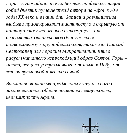
Гора – высочайшая точка Земли», представляющая
собой дневник путешествий автора на Афон в 70-е
годы XX века и в наши дни. Записи и размышления
владыки приоткрывают мистическую и скрытую от
посторонних глаз жизнь святогорцев – от
безымянных отшельников до известных
православному миру подвижников, таких как Паисий
Святогорец или Герасим Микраяннанит. Книга
рисует читателю непреходящий образ Святой Горы –
места, всецело устремленного от земли к Небу, от
жизни временной к жизни вечной.
Вниманию читателя предлагаем главу из книги о
законе «авато», обеспечивающем священность,
неотмирность Афона.