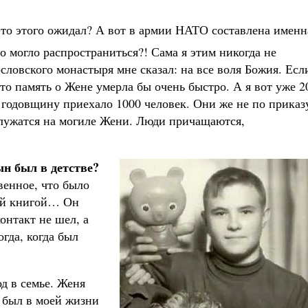
о-то этого ожидал? А вот в армии НАТО составлена именн
то могло распространиться?! Сама я этим никогда не
ловского монастыря мне сказал: на все воля Божия. Есл
то память о Жене умерла бы очень быстро. А я вот уже 2
а годовщину приехало 1000 человек. Они же не по приказ
служатся на могиле Жени. Люди причащаются,
ын был в детстве?
венное, что было
той книгой… Он
онтакт не шел, а
огда, когда был
д в семье. Женя
н был в моей жизни