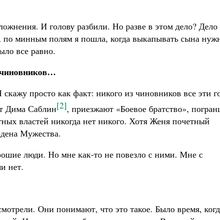
ложнения. И голову разбили. Но разве в этом дело? Дело
 А по минным полям я пошла, когда выкапывать сына нуж
ыло все равно.
м чиновников…
Я скажу просто как факт: никого из чиновников все эти г
[2]
ет Дима Саблин
, приезжают «Боевое братство», погран
тных властей никогда нет никого. Хотя Женя почетный
рдена Мужества.
рошие люди. Но мне как-то не повезло с ними. Мне с
и нет.
смотрели. Они понимают, что это такое. Было время, когд