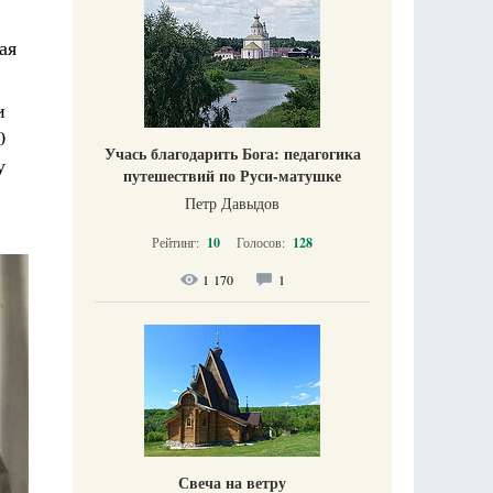
ая
и
0
Учась благодарить Бога: педагогика
у
путешествий по Руси-матушке
Петр Давыдов
Рейтинг:
10
Голосов:
128
1 170
1
Свеча на ветру