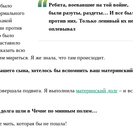
Ребята, воевавшие на той войне,
 было
были разуты, раздеты… И все бы
ормального
какой
против них. Только ленивый их н
ыли против
оплевывал
о было
заставило
казать всю
м мириться. Я же знала, что там происходит.
вашего сына, хотелось бы вспомнить ваш материнский
 совершала подвига. Я выполнила
материнский долг
– и вс
о долга шли в Чечне по минным полям…
 мать, которая бы не пошла!