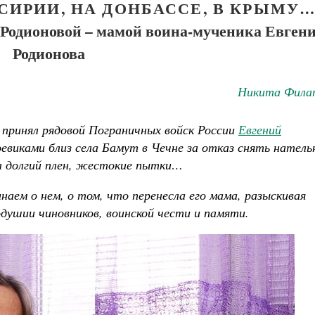
СИРИИ, НА ДОНБАССЕ, В КРЫМУ…
 Родионовой – мамой воина-мученика Евген
Родионова
Никита Фила
у принял рядовой Пограничных войск России
Евгений
боевиками близ села Бамут в Чечне за отказ снять нател
ыл долгий плен, жестокие пытки…
наем о нем, о том, что перенесла его мама, разыскивая
душии чиновников, воинской чести и памяти.