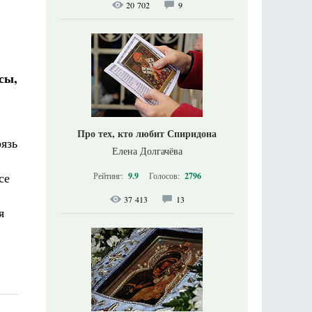
20 702
9
сы,
Про тех, кто любит Спиридона
рязь
Елена Долгачёва
се
Рейтинг:
9.9
Голосов:
2796
37 413
13
я