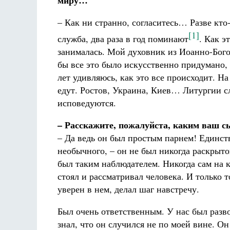
миру…
– Как ни странно, согласитесь… Разве кт
[1]
служба, два раза в год поминают
. Как э
занималась. Мой духовник из Иоанно-Богос
бы все это было искусственно придумано, 
лет удивляюсь, как это все происходит. Н
едут. Ростов, Украина, Киев… Литургии 
исповедуются.
– Расскажите, пожалуйста, каким ваш с
– Да ведь он был простым парнем! Единст
необычного, – он не был никогда раскры
был таким наблюдателем. Никогда сам на к
стоял и рассматривал человека. И только т
уверен в нем, делал шаг навстречу.
Был очень ответственным. У нас был разво
знал, что он случился не по моей вине. О