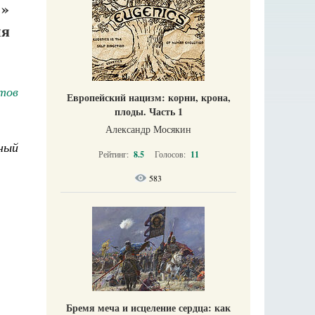
»
ия
тов
Европейский нацизм: корни, крона,
плоды. Часть 1
Александр Мосякин
ьный
Рейтинг:
8.5
Голосов:
11
583
Бремя меча и исцеление сердца: как