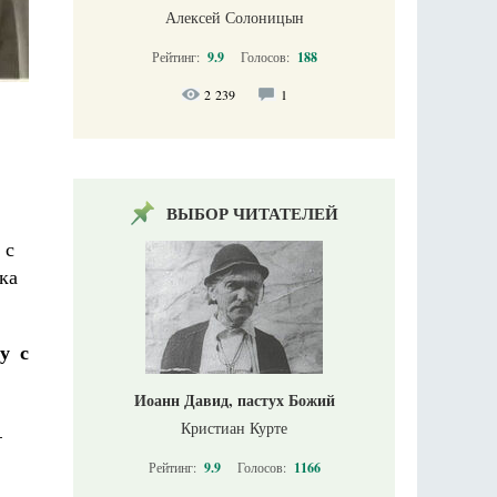
Алексей Солоницын
Рейтинг:
9.9
Голосов:
188
2 239
1
ВЫБОР ЧИТАТЕЛЕЙ
 с
ка
у с
Иоанн Давид, пастух Божий
Кристиан Курте
–
Рейтинг:
9.9
Голосов:
1166