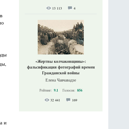
13 113
4
 в
но
оды
«Жертвы колчаковщины»:
цы,
фальсификация фотографий времен
Гражданской войны
Елена Чавчавадзе
Рейтинг:
9.1
Голосов:
856
32 441
169
а и