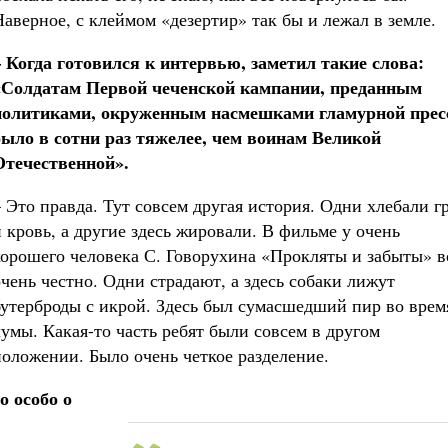
Наверное, с клеймом «дезертир» так бы и лежал в земле.
– Когда готовился к интервью, заметил такие слова:
«Солдатам Первой чеченской кампании, преданным
политиками, окруженным насмешками гламурной прес
было в сотни раз тяжелее, чем воинам Великой
Отечественной».
– Это правда. Тут совсем другая история. Одни хлебали г
и кровь, а другие здесь жировали. В фильме у очень
хорошего человека С. Говорухина «Прокляты и забыты» в
очень честно. Одни страдают, а здесь собаки лижут
бутерброды с икрой. Здесь был сумасшедший пир во врем
чумы. Какая-то часть ребят были совсем в другом
положении. Было очень четкое разделение.
о особо о