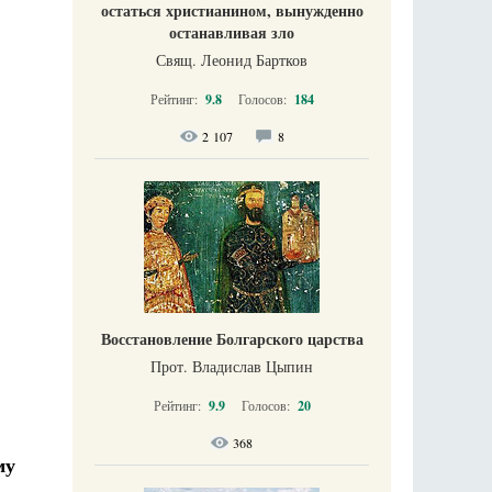
остаться христианином, вынужденно
останавливая зло
Свящ. Леонид Бартков
Рейтинг:
9.8
Голосов:
184
2 107
8
Восстановление Болгарского царства
Прот. Владислав Цыпин
Рейтинг:
9.9
Голосов:
20
368
му