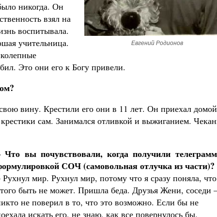
было никогда. Он
ственность взял на
жизнь воспитывала.
ошая учительница.
Евгений Родионов
иколепные
ил. Это они его к Богу привели.
ном?
о свою вину. Крестили его они в 11 лет. Он приехал домой
л крестики сам. Занимался отливкой и выжиганием. Чекан
– Что вы почувствовали, когда получили телеграмм
формулировкой СОЧ (самовольная отлучка из части)?
– Рухнул мир. Рухнул мир, потому что я сразу поняла, что
этого быть не может. Пришла беда. Друзья Жени, соседи 
никто не поверил в то, что это возможно. Если бы не
оехала искать его, не знаю, как все повернулось бы.