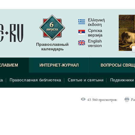
Ελληνική
έκδοση
Српска
верзиjа
English
Православный
version
календарь
СЛАВИЕМ
ИНТЕРНЕТ-ЖУРНАЛ
ВОПРОСЫ СВЯЩ
ка
|
Православная библиотека
|
Святые и святыни
|
Подвижники 
43 560 просмотров
Ра