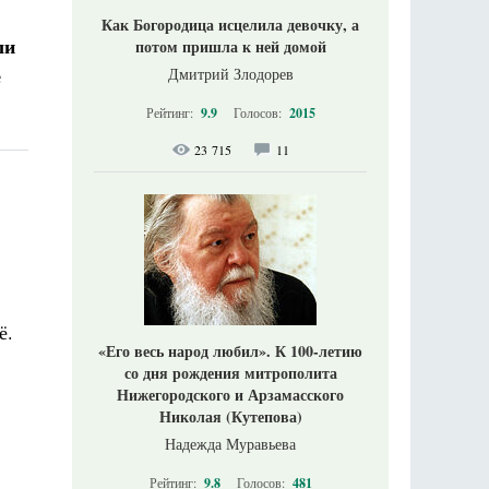
Как Богородица исцелила девочку, а
ли
потом пришла к ней домой
е
Дмитрий Злодорев
Рейтинг:
9.9
Голосов:
2015
23 715
11
ё.
«Его весь народ любил». К 100-летию
со дня рождения митрополита
Нижегородского и Арзамасского
Николая (Кутепова)
Надежда Муравьева
Рейтинг:
9.8
Голосов:
481