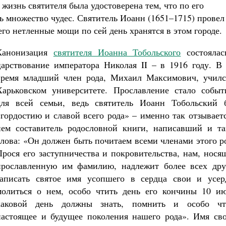
жизнь святителя была удостоверена тем, что по его
ь множество чудес. Святитель Иоанн (1651–1715) провел
его нетленные мощи по сей день хранятся в этом городе.
Канонизация
святителя Иоанна Тобольского
состоялас
царствование императора Николая II – в 1916 году. В 
время младший член рода, Михаил Максимович, училс
Харьковском университете. Прославление стало событ
для всей семьи, ведь святитель Иоанн Тобольский 
«гордостию и славой всего рода» – именно так отзывает
нем составитель родословной книги, написавший и та
слова: «Он должен быть почитаем всеми членами этого р
Прося его заступничества и покровительства, нам, нос
прославленную им фамилию, надлежит более всех дру
записать святое имя усопшего в сердца свои и усер
молиться о нем, особо чтить день его кончины 10 ию
каковой день должны знать, помнить и особо чт
настоящее и будущее поколения нашего рода». Имя сво