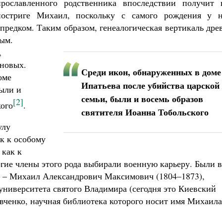
прославленного родственника впоследствии получит 
постриге Михаил, поскольку с самого рождения у н
предком. Таким образом, генеалогическая вертикаль дре
тым.
,
новых.
Среди икон, обнаруженных в доме
оме
Ипатьева после убийства царской
были и
семьи, были и восемь образов
[2]
кого
.
святителя Иоанна Тобольского
улу
ак к особому
 как к
ие члены этого рода выбирали военную карьеру. Были в
 – Михаил Александрович Максимович (1804–1873),
университета святого Владимира (сегодня это Киевский
ченко, научная библиотека которого носит имя Михаила