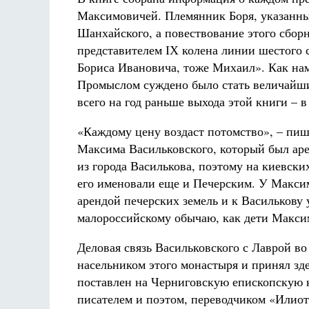
Максимовичей. Племянник Боря, указанный
Шанхайского, а повествование этого сбор
представителем ІХ колена линии шестого
Бориса Ивановича, тоже Михаил». Как нам
Промыслом суждено было стать величайши
всего на год раньше выхода этой книги – в
«Каждому цену воздаст потомство», – пише
Максима Васильковского, который был ар
из города Василькова, поэтому на киевски
его именовали еще и Печерским. У Максим
арендой печерских земель и к Василькову
малороссийскому обычаю, как дети Макси
Деловая связь Васильковского с Лаврой во
насельником этого монастыря и принял зд
поставлен на Черниговскую епископскую 
писателем и поэтом, переводчиком «Илио