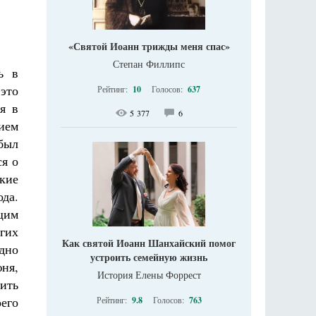
«Святой Иоанн трижды меня спас»
Степан Филлипс
ь в
это
Рейтинг:
10
Голосов:
637
я в
5 377
6
ием
был
ся о
кие
ода.
ящим
гих
Как святой Иоанн Шанхайский помог
дно
устроить семейную жизнь
ня,
История Елены Форрест
ить
его
Рейтинг:
9.8
Голосов:
763