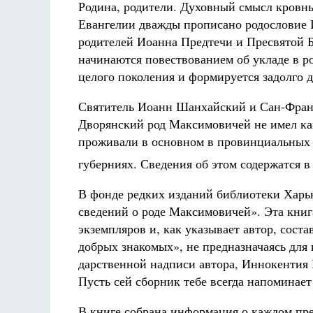
Родина, родители. Духовный смысл кровны
Евангелии дважды прописано родословие 
родителей Иоанна Предтечи и Пресвятой Б
начинаются повествованием об укладе в ро
целого поколения и формируется задолго д
Святитель Иоанн Шанхайский и Сан-Фран
Дворянский род Максимовичей не имел ка
проживали в основном в провинциальных 
губерниях. Сведения об этом содержатся 
В фонде редких изданий библиотеки Харьк
сведений о роде Максимовичей». Эта книга
экземпляров и, как указывает автор, сост
добрых знакомых», не предназначаясь для 
дарственной надписи автора, Иннокентия
Пусть сей сборник тебе всегда напоминае
В книге собрана информация о каждом пред