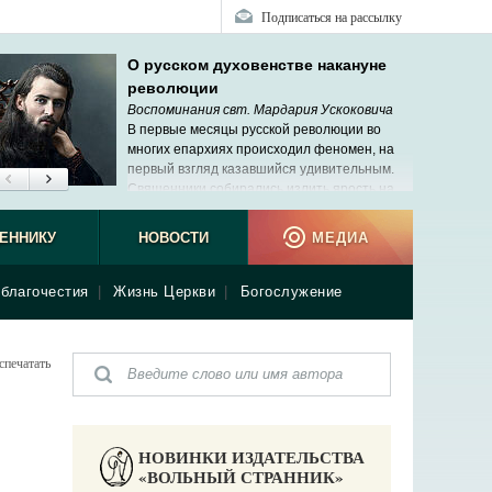
Подписаться на рассылку
О русском духовенстве накануне
революции
Воспоминания свт. Мардария Ускоковича
В первые месяцы русской революции во
многих епархиях происходил феномен, на
первый взгляд казавшийся удивительным.
Священники собирались излить ярость на
своих архиереев. Мне не раз пришлось
ь подобные сцены, но меня это не удивляло.
ЕННИКУ
НОВОСТИ
МЕДИА
благочестия
|
Жизнь Церкви
|
Богослужение
спечатать
НОВИНКИ ИЗДАТЕЛЬСТВА
«ВОЛЬНЫЙ СТРАННИК»