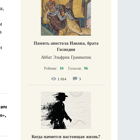
а,
м
а
Память апостола Иакова, брата
и
Господня
Аббат Эльфрик Грамматик
Рейтинг:
10
Голосов:
96
1 014
3
вич
м»,
Когда начнется настоящая жизнь?