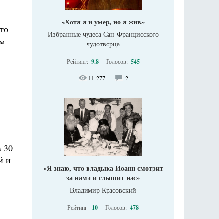
«Хотя я и умер, но я жив»
то
Избранные чудеса Сан-Францисского
ем
чудотворца
Рейтинг:
9.8
Голосов:
545
.
11 277
2
в 30
й и
«Я знаю, что владыка Иоанн смотрит
за нами и слышит нас»
Владимир Красовский
Рейтинг:
10
Голосов:
478