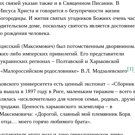
х связей указан также и в Священном Писании. В
Иисуса Христа и говорится о безупречности жизни
огородицы. И жития святых угодников Божиих очень час
дительском доме, поскольку святость является достояни
о рождения человека.
цисский (Максимович) был потомственным дворянином
ких-либо имперских привилегий. Его представители
украинских регионах – Полтавской и Харьковской
[1]
в «Малороссийском родословнике» В.Л. Модзалевского
.
овского университета есть ценный экспонат – «Сборник
 вышла в 1897 году в Риге, маленьким тиражом – всего 
авлялась «исключительно для членов семьи, родных, друзе
продажи. Ценность харьковского экземпляра – в
 Максимовича: «Дорогой, славный мой племянник Боря.
т отца… моего горячо любимого брата».
ставителе этого рода и дано генеалогическое древо