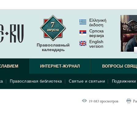
Ελληνική
έκδοση
Српска
верзиjа
English
Православный
version
календарь
наблюдат
СЛАВИЕМ
ИНТЕРНЕТ-ЖУРНАЛ
ВОПРОСЫ СВЯЩ
ка
|
Православная библиотека
|
Святые и святыни
|
Подвижники 
19 683 просмотров
Ра