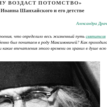
НУ ВОЗДАСТ ПОТОМСТВО»
 Иоанна Шанхайского и его детстве
Александра Дра
роения, что определило весь жизненный путь
святителя
бенно был почитаем в роду Максимовичей? Как проходил
 какие впечатления этого времени он хранил в душе всю
Великомученик Георгий Победоносец. Научись у
святого
Роман Котов
Чего ждет от нас Бог. 
Святитель Нико