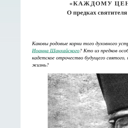
«КАЖДОМУ ЦЕ
О предках святителя
Каковы родовые корни того духовного уст
Иоанна Шанхайского
? Кто из предков осо
кадетское отрочество будущего святого, и
жизнь?
ки не будет
ка де Грааф
Как найти своё место в жизни
Кирилл Мурышев