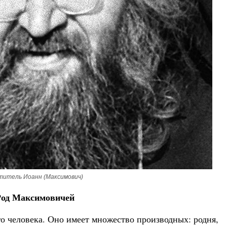
титель Иоанн (Максимович)
Род Максимовичей
го человека. Оно имеет множество производных: родня,