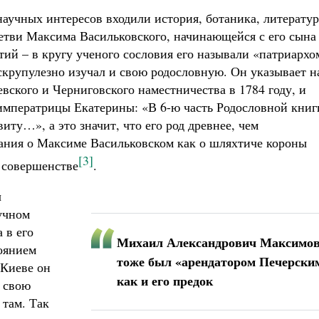
научных интересов входили история, ботаника, литератур
ветви Максима Васильковского, начинающейся с его сына
й – в кругу ученого сословия его называли «патриархо
крупулезно изучал и свою родословную. Он указывает н
иевского и Черниговского наместничества в 1784 году, и
императрицы Екатерины: «В 6-ю часть Родословной книг
иту…», а это значит, что его род древнее, чем
нания о Максиме Васильковском как о шляхтиче короны
[3]
в совершенстве
.
ч
учном
 в его
Михаил Александрович Максимо
оянием
тоже был «арендатором Печерски
 Киеве он
как и его предок
ь свою
 там. Так