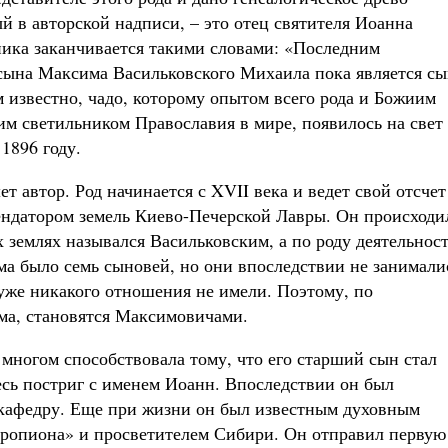
 в авторской надписи, – это отец святителя Иоанна
ника заканчивается такими словами: «Последним
 сына Максима Васильковского Михаила пока является с
 известно, чадо, которому опытом всего рода и Божиим
м светильником Православия в мире, появилось на свет
 1896 году.
т автор. Род начинается с XVII века и ведет свой отсчет
ендатором земель Киево-Печерской Лавры. Он происходи
х землях назывался Васильковским, а по роду деятельнос
а было семь сыновей, но они впоследствии не занимали
 уже никакого отношения не имели. Поэтому, по
ма, становятся Максимовичами.
 многом способствовала тому, что его старший сын стал
есь постриг с именем Иоанн. Впоследствии он был
кафедру. Еще при жизни он был известным духовным
тропиона» и просветителем Сибири. Он отправил первую