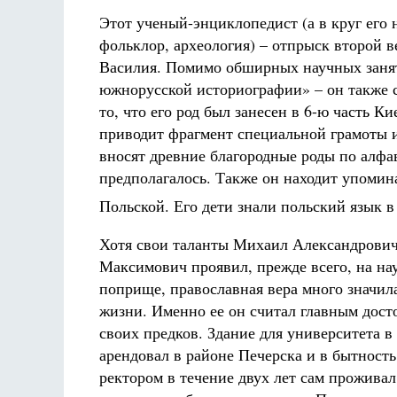
Этот ученый-энциклопедист (а в круг его 
фольклор, археология) – отпрыск второй 
Василия. Помимо обширных научных заняти
южнорусской историографии» – он также с
то, что его род был занесен в 6-ю часть К
приводит фрагмент специальной грамоты 
вносят древние благородные роды по алфав
предполагалось. Также он находит упоми
Польской. Его дети знали польский язык 
Хотя свои таланты Михаил Александрови
Максимович проявил, прежде всего, на на
поприще, православная вера много значила
жизни. Именно ее он считал главным дост
своих предков. Здание для университета в
арендовал в районе Печерска и в бытност
ректором в течение двух лет сам проживал