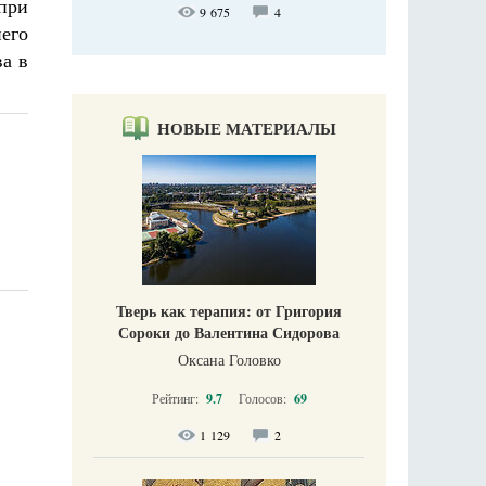
при
9 675
4
его
ва в
НОВЫЕ МАТЕРИАЛЫ
Тверь как терапия: от Григория
Сороки до Валентина Сидорова
Оксана Головко
Рейтинг:
9.7
Голосов:
69
1 129
2