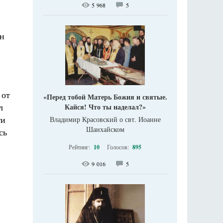
5 968
5
ын
 от
«Перед тобой Матерь Божия и святые.
л
Кайся! Что ты наделал?»
ти
Владимир Красовский о свт. Иоанне
Шанхайском
сь
Рейтинг:
10
Голосов:
895
9 016
5