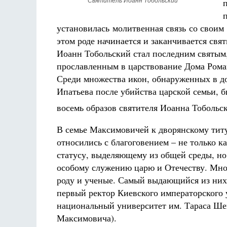
Святитель Иоанн Тобольский
установилась молитвенная связь со своим 
этом роде начинается и заканчивается свя
Иоанн Тобольский стал последним святым
прославленным в царствование Дома Рома
Среди множества икон, обнаруженных в д
Ипатьева после убийства царской семьи, 
восемь образов святителя Иоанна Тобольс
В семье Максимовичей к дворянскому тит
относились с благоговением – не только к
статусу, выделяющему из общей среды, но
особому служению царю и Отечеству. Мног
роду и ученые. Самый выдающийся из них
первый ректор Киевского императорского 
национальный университет им. Тараса Шев
Максимовича).