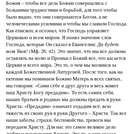
Божия – чтобы все дела Божии совершались с
большими трудностями и борьбой, для того чтобы
было видно, что они совершаются Богом, а не
человеческими усилиями и чтобы мы славили Господа.
Как епископ, я осознал, что Господь управляет
Церковью и всем миром. Я понял значение слов
Господа, которые Он сказал в Евангелии:
Да будет
воля Твоя!
(Мф. 26: 42). Это значит, что мы все должны
оставлять на волю и Промысл Божий все, что касается
Церкви и всего мира. Это то, о чем мы молимся за
каждой Божественной Литургией. После того, как на
ектении мы поминаем Божию Матерь и всех святых,
мы говорим: «Сами себе и друг друга и весь живот
наш Христу Богу предадим». То есть самих себя,
наших братьев и родных мы должны предать в руки
Христа. «Предадим» означает отдадим всё, всю
тяжесть из своих рук в руки Другого – Христа. Так все
наши заботы, страхи, беспокойства, тревоги мы
передаем Христу. Для нас это самое великое дело
любви и послушания Христу. Это то, о чем сказал