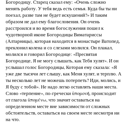
Богородицу. Старец сказал ему: «Очень сложно
менять работу. У тебя ведь есть семья. Куда бы ты ни
поехал, разве там не будет искушений?» И таким
образом не дал ему благословения. Он очень
расстроился и во время богослужения пошел к
чудотворной иконе Богородицы Виматариссы
(Алтарницы), которая находится в монастыре Ватопед,
преклонил колена и со слезами молился. Он плакал,
молился и говорил Богородице: «Пресвятая
Богородице, Я не могу слышать, как Тебя хулят». И он
услышал голос Богородицы, Которая ему сказала: «Я
уже две тысячи лет слышу, как Меня хулят, и терплю. А
ты несколько лет не можешь потерпеть? Иди, молись, и
Я буду с тобой». Не надо легко оставлять наши места.
Слово «терпение», по-гречески ὑπομονή, происходит
от глагола ὑπομένω, что значит оставаться на
определенном месте вне зависимости от сложных
обстоятельств, оставаться на своем месте несмотря ни
на что.