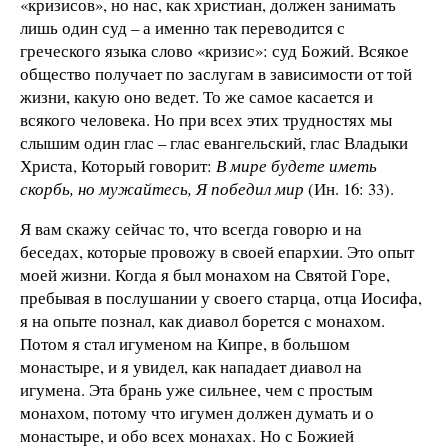
«кризисов», но нас, как христиан, должен занимать
лишь один суд – а именно так переводится с
греческого языка слово «кризис»: суд Божий. Всякое
общество получает по заслугам в зависимости от той
жизни, какую оно ведет. То же самое касается и
всякого человека. Но при всех этих трудностях мы
слышим один глас – глас евангельский, глас Владыки
Христа, Который говорит:
В мире будете иметь
скорбь, но мужайтесь, Я победил мир
(Ин. 16: 33).
Я вам скажу сейчас то, что всегда говорю и на
беседах, которые провожу в своей епархии. Это опыт
моей жизни. Когда я был монахом на Святой Горе,
пребывая в послушании у своего старца, отца Иосифа,
я на опыте познал, как диавол борется с монахом.
Потом я стал игуменом на Кипре, в большом
монастыре, и я увидел, как нападает диавол на
игумена. Эта брань уже сильнее, чем с простым
монахом, потому что игумен должен думать и о
монастыре, и обо всех монахах. Но с Божией