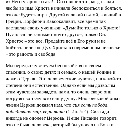
из Него угарного газа!» Он говорил это, когда люди
якобы во имя Христа начинали беспокоиться и бояться,
что же будет завтра. Другой великий святой, живший в
Греции, Порфирий Кавсокаливит, все время так
наставлял своих учеников: «Думайте только о Христе!
Пусть вас не занимает ничто другое, только Он.
Христос – это всё. Предайте всё в Его руки и не
бойтесь ничего». Дух Христа в современном человеке
– это радость и свобода.
Мы нередко чувствуем беспокойство о своем
спасении, о своих детях и семьях, о нашей Родине и
даже о Церкви. Это человеческие чувства, и в какой-то
степени они естественны. Однако если мы дозволим
этим чувствам завладеть нами, то очень скоро они
погрузят во тьму всю нашу душу. Многовековой опыт
жизни Церкви доказал нам, что
сия есть победа,
победившая мир, вера наша
(1 Ин. 5: 4). Сила ада
никогда не одолеет Церковь. И еще Писание говорит,
что не было человека, который бы уповал на Бога и