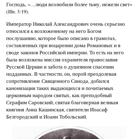
Господь,
«…люди возлюбили более тьму, нежели свет»
(Ин. 3:19).
Император Николай Александрович очень серьезно
относился к возложенному на него Богом
послушанию, которое было описано в грамотах,
составленных при воцарении дома Романовых и в
своде законов Российской империи. То есть на него
была возложена миссия охранителя православия
Русской Церкви и забота о душевном спасении
подданных. В частности, он, порой преодолевая
сопротивление Священного Синода, добился
канонизации таких выдающихся и почитаемых
церковным народом святых, как преподобный
Серафим Саровский, святая благоверная великая
княгиня Анна Кашинская, святители Иоасаф
Белгородский и Иоанн Тобольский.