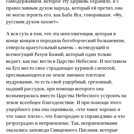
самодержавием, которое эту Церковь охраняло, и с
православным духом народа, который ей претил, она
не могла терпеть его, как Баба Яга, говорившая: «Фу,
русским духом пахнет».
А вся суть в том, что эта интеллигенция, которая в
конце концов и породила богоборческий большевизм,
отвергла краеугольный камень – всеведущий и
всемогущий Разум Божий, который один только
ведает, как нас вести в Царство Небесное. И поставила
на Его место свое страдающее куриной слепотой,
пресмыкающееся по земле змеиное плотское
мудрование, то есть свой ущербный, греховный,
падший рассудок, при помощи которого она
вознамерилась вместо Царства Небесного устроить на
земле всеобщее благоденствие. И при помощи этого
ущербного ума она оценивала, «что такое хорошо и
что такое плохо», что благородно и справедливо и что
ретроградно и неприемлемо. Так, неприемлемыми
оказались заповеди Священного Писания, которые