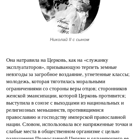
Николай II с сыном
Она натравила на Церковь, как на «служанку
эксплуататоров», призывающую терпеть земные
невзгоды за загробное воздаяние, угнетенные классы;
молодежь, которая тяготилась моральными
ограничениями со стороны веры отцов; сторонников
женской эмансипации, которой Церковь противится;
выступила в союзе с выходцами из национальных и
религиозных меньшинств, противящимися
православию и господству имперской православной
нации. Словом, использовала все напряженные точки и
слабые места в общественном организме с целью
разрушения Православной Церкви и охраняющего ее