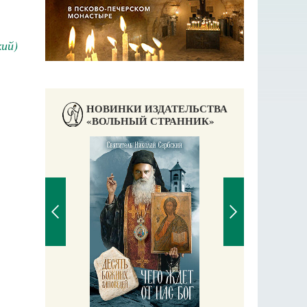
ий)
НОВИНКИ ИЗДАТЕЛЬСТВА
«ВОЛЬНЫЙ СТРАННИК»
П
Е
аучись у