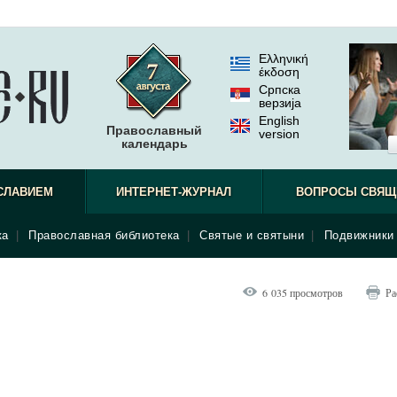
Ελληνική
έκδοση
Српска
верзиjа
English
Православный
version
календарь
СЛАВИЕМ
ИНТЕРНЕТ-ЖУРНАЛ
ВОПРОСЫ СВЯЩ
ка
|
Православная библиотека
|
Святые и святыни
|
Подвижники 
6 035 просмотров
Ра