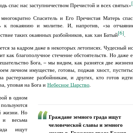
подь спас нас заступничеством Пречистой и всех святых»
 многократно Спаситель и Его Пречистая Матерь спас
ь к покаянию и молитве. И, напротив, «за отчаяни
[6]
ствие таких окаянных разбойников, как хан Батый
.
ется за кадром даже в некоторых летописях. Чудесный и
т как благополучное стечение обстоятельств. Но даже 
мешательство Бога, − мы видим, как разнятся две жизне
воем личном имуществе, готовы, поджав хвост, пустить
на растерзание разбойникам, и других, кто готов идти
ва, уповая на Бога и
Небесное Царство
.
рой в одном
о пользуются
й жизни. Но
Граждане земного града ищут
 и весьма
человеческой славы и земного
рада ищут
счастья. Граждане града Божия