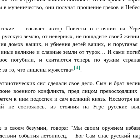
м в мученичество, они получат прощение грехов и Небе
сские, – взывает автор Повести о стоянии на Угре
, русскую землю, от неверных, не пощадите своей жизни
ния домов ваших, и убиения детей ваших, и поруганья 
 иные великие и славные земли от турок… И сами погиб
свое погубили, и скитаются теперь по чужим стран
[4]
 за то, что лишены мужества»
.
атриотических сил сделали свое дело. Сын и брат вели
 зоне военного конфликта, пред лицом превосходящих 
затем к ним подоспел и сам великий князь. Несмотря на
ий не состоялось, из стояния на Угре русские вы
е в своем безумии, говоря: “Мы своим оружием избав
дствии события летописец, – Бог Сам спас русский нар