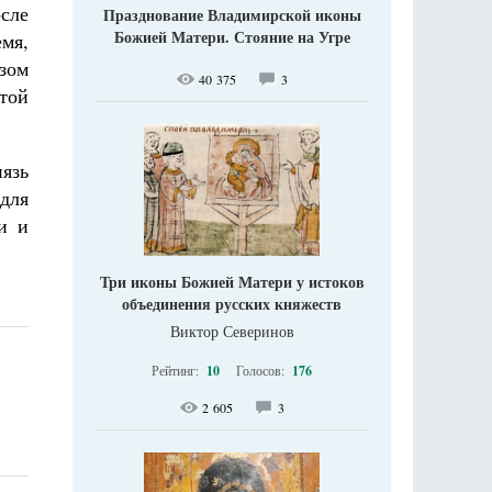
сле
Празднование Владимирской иконы
Божией Матери. Стояние на Угре
емя,
зом
40 375
3
той
нязь
для
и и
Три иконы Божией Матери у истоков
объединения русских княжеств
Виктор Северинов
Рейтинг:
10
Голосов:
176
2 605
3