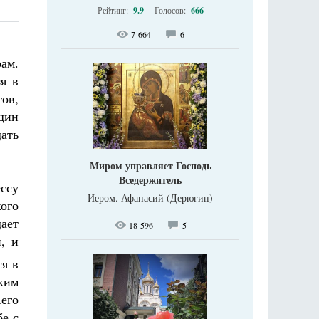
Рейтинг:
9.9
Голосов:
666
7 664
6
рам.
я в
ов,
щин
ать
Миром управляет Господь
Вседержитель
ессу
Иером. Афанасий (Дерюгин)
ого
ает
18 596
5
, и
ся в
ским
Него
бе с