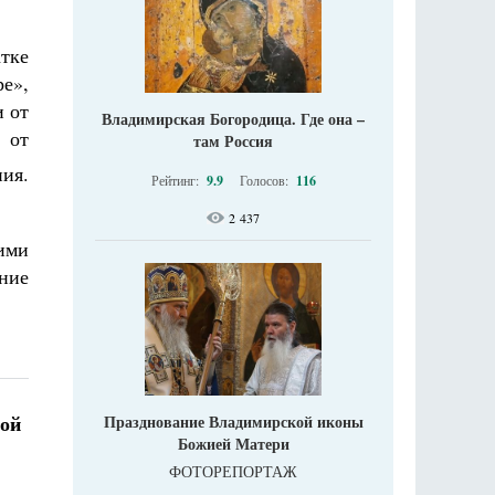
тке
е»,
и от
Владимирская Богородица. Где она –
 от
там Россия
ния.
Рейтинг:
9.9
Голосов:
116
2 437
ими
ение
бой
Празднование Владимирской иконы
Божией Матери
ФОТОРЕПОРТАЖ