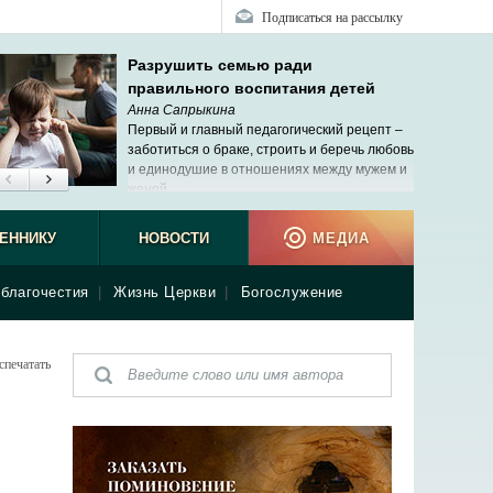
Подписаться на рассылку
Разрушить семью ради
правильного воспитания детей
Анна Сапрыкина
Первый и главный педагогический рецепт –
заботиться о браке, строить и беречь любовь
и единодушие в отношениях между мужем и
женой.
ЕННИКУ
НОВОСТИ
МЕДИА
благочестия
|
Жизнь Церкви
|
Богослужение
спечатать