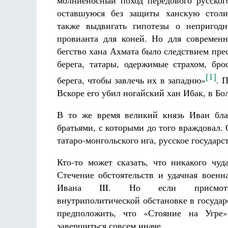
молниеносный поход передового русског
оставшуюся без защиты ханскую стол
также выдвигать гипотезы о непригодн
провианта для коней. Но для современн
бегство хана Ахмата было следствием пре
берега, татары, одержимые страхом, бро
[1]
берега, чтобы завлечь их в западню»
. 
Вскоре его убил ногайский хан Ибак, в Б
В то же время великий князь Иван бла
братьями, с которыми до того враждовал.
татаро-монгольского ига, русское государ
Кто-то может сказать, что никакого чуда
Стечение обстоятельств и удачная военн
Ивана III. Но если присмот
внутриполитической обстановке в государ
предположить, что «Стояние на Угре
завершиться совсем иначе.