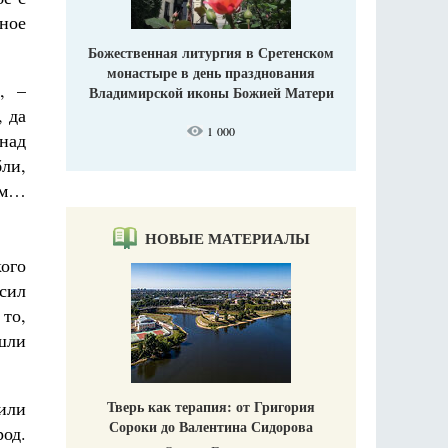
сное
Божественная литургия в Сретенском
монастыре в день празднования
, –
Владимирской иконы Божией Матери
, да
1 000
над
ли,
ам…
НОВЫЕ МАТЕРИАЛЫ
кого
сил
 то,
шли
Тверь как терапия: от Григория
или
Сороки до Валентина Сидорова
од.