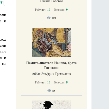
Оксана Головко
[5]
.
Рейтинг:
10
Голосов:
9
али
109
е и
сход
если
нные
ся и
Память апостола Иакова, брата
 на
Господня
Аббат Эльфрик Грамматик
Рейтинг:
10
Голосов:
8
85