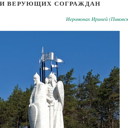
ТИ ВЕРУЮЩИХ СОГРАЖДАН
Иеромонах Ириней (Пиковск
Великомученик Георгий Победоносец. Н
святого