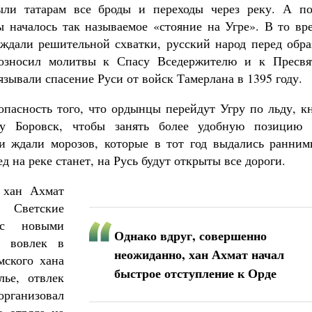
ли татарам все броды и переходы через реку. А по
ы началось так называемое «стояние на Угре». В то вр
ждали решительной схватки, русский народ перед обра
озносил молитвы к Спасу Вседержителю и к Пресвя
язывали спасение Руси от войск Тамерлана в 1395 году.
 опасность того, что ордынцы перейдут Угру по льду, к
ку Боровск, чтобы занять более удобную позицию 
и ждали морозов, которые в тот год выдались ранним
ед на реке станет, на Русь будут открыты все дороги.
 хан Ахмат
. Светские
 с новыми
Однако вдруг, совершенно
н вовлек в
неожиданно, хан Ахмат начал
мского хана
быстрое отступление к Орде
лье, отвлек
рганизовал