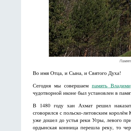
Разлуки не будет
Фредерика де Грааф
Памятн
Во имя Отца, и Сына, и Святого Духа!
Сегодня мы совершаем
память Владим
чудотворной иконе был установлен в памя
В 1480 году хан Ахмат решил наказат
сговорился с польско-литовским королём
уже дошел до устья реки Угры, левого пр
ордынская конница перешла реку, то чер