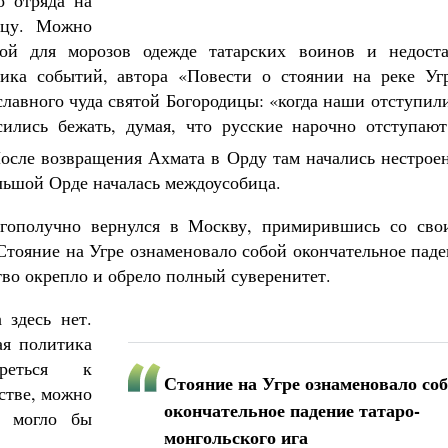
о отряда на
ицу. Можно
ой для морозов одежде татарских воинов и недоста
ика событий, автора «Повести о стоянии на реке Угр
славного чуда святой Богородицы: «когда наши отступил
сились бежать, думая, что русские нарочно отступают
После возвращения Ахмата в Орду там начались нестрое
ольшой Орде началась междоусобица.
гополучно вернулся в Москву, примирившись со сво
 Стояние на Угре ознаменовало собой окончательное пад
ство окрепло и обрело полный суверенитет.
 здесь нет.
ая политика
реться к
Стояние на Угре ознаменовало со
стве, можно
окончательное падение татаро-
» могло бы
монгольского ига