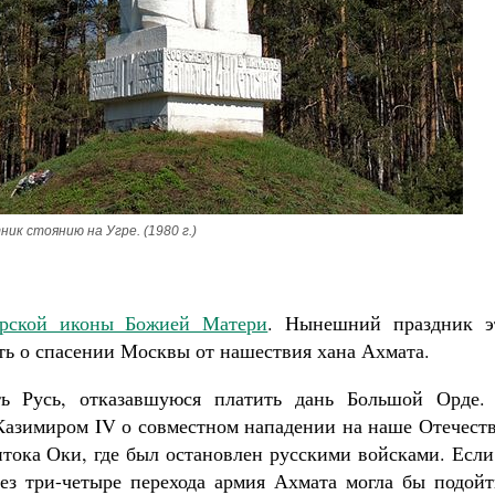
Роман Котов
Как найти своё место в жизни
Кирилл Мурышев
ик стоянию на Угре. (1980 г.)
ирской иконы Божией Матери
. Нынешний праздник э
ть о спасении Москвы от нашествия хана Ахмата.
ь Русь, отказавшуюся платить дань Большой Орде.
 Казимиром IV о совместном нападении на наше Отечест
итока Оки, где был остановлен русскими войсками. Есл
ез три-четыре перехода армия Ахмата могла бы подойт