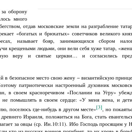
 за оборону
лось много
 бегством, отдав московские земли на разграбление тата
рекает «богатых и брюхатых» советчиков великого княз
есах, называет бояр, занимающихся сбором налог
учи крещеными людьми, они вели себя хуже татар, «жен
вную веру и святые церкви… и согласились пред
ий в безопасное место свою жену − византийскую принц
Поэтому патриотически настроенный духовник московск
иан, в своем красноречивом «Послании на Угру» убежд
и не помышлять в своем сердце: «У меня жена, и дети
[3]
лю, поселюсь где-нибудь в другом месте»
, но покаять
 древнего Израиля, положиться на Бога, стать евангель
гает за овцы (ср. Ин.10:11). Ибо Господь просящим у 
ли кто из русских воинов погибнет, то их кровь в борь