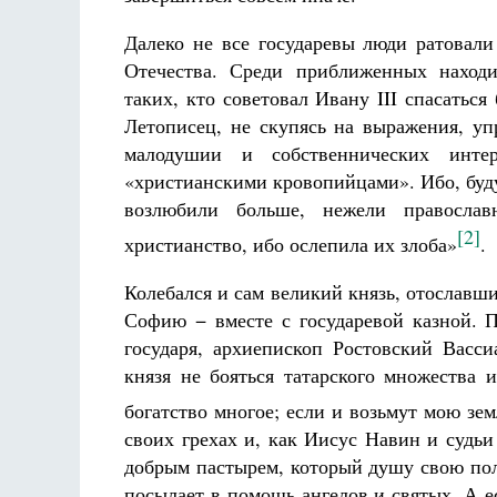
Далеко не все государевы люди ратовали
Отечества. Среди приближенных находи
таких, кто советовал Ивану III спасаться
Летописец, не скупясь на выражения, уп
малодушии и собственнических интер
«христианскими кровопийцами». Ибо, буд
возлюбили больше, нежели правосла
[2]
христианство, ибо ослепила их злоба»
.
Колебался и сам великий князь, отославш
Софию − вместе с государевой казной. 
государя, архиепископ Ростовский Васс
князя не бояться татарского множества 
богатство многое; если и возьмут мою зем
своих грехах и, как Иисус Навин и судьи
добрым пастырем, который душу свою пола
посылает в помощь ангелов и святых. А ес