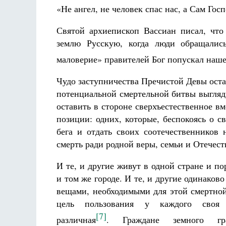
«Не ангел, не человек спас нас, а Сам Гос
Святой архиепископ Вассиан писал, что
землю Русскую, когда люди обращалис
маловерие» правителей Бог попускал наше
Чудо заступничества Пречистой Девы оста
потенциальной смертельной битвы выгляди
оставить в стороне сверхъестественное в
позиции: одних, которые, беспокоясь о с
бега и отдать своих соотечественников 
смерть ради родной веры, семьи и Отечест
И те, и другие живут в одной стране и по
и том же городе. И те, и другие одинаков
вещами, необходимыми для этой смертно
цель пользования у каждого своя
[7]
различная
. Граждане земного г