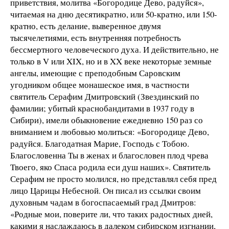
приветствия, молитва «Богородице Дево, радуйся»,
читаемая на дню десятикратно, или 50-кратно, или 150-
кратно, есть делание, выверенное двумя
тысячелетиями, есть внутренняя потребность
бессмертного человеческого духа. И действительно, не
только в V или XIX, но и в XX веке некоторые земные
ангелы, имеющие с преподобным Саровским
угодником общее монашеское имя, в частности
святитель Серафим Дмитровский (Звездинский по
фамилии; убитый краснобандитами в 1937 году в
Сибири), имели обыкновение ежедневно 150 раз со
вниманием и любовью молиться: «Богородице Дево,
радуйся. Благодатная Марие, Господь с Тобою.
Благословенна Ты в женах и благословен плод чрева
Твоего, яко Спаса родила еси душ наших». Святитель
Серафим не просто молился, но представлял себя пред
лицо Царицы Небесной. Он писал из ссылки своим
духовным чадам в богоспасаемый град Дмитров:
«Родные мои, поверите ли, что таких радостных дней,
какими я наслаждаюсь в далеком сибирском изгнании,