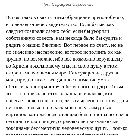
Прп. Серафим Саровский
Вспоминаю в связи с этим обращение преподобного,
его ненавязчивое свидетельство. Если бы мы как
следует созирали самих себя, если бы укоряли
собственную совесть, нам некогда было бы судить и
рядить о наших ближних. Вот первое по счету, но не
по значению наставление, которое исполнить ох как
трудно, но возможно, ибо всё возможно верующему
во Христа и желающему спасти свою душу в этом
скоро изменяющемся мире. Самоукорение, друзья
мои, предполагает всегдашнее внимание ума к
области, к пространству собственного сердца. Только
тот, кто привык не глазеть направо и налево, кто
избегает поверхностного, легкомысленного чтива, да и
не чтива только, но и раскрашенных гламурных
картинок, которые являются для большинства ротозеев
сегодня гнилой пищей, отравляющей визуальными
токсинами бессмертную человеческую душу… только
тот умеет заглянуть в кладовую собственной души,