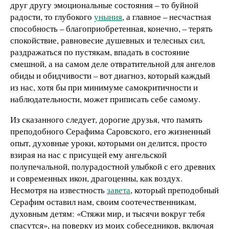
друг другу эмоциональные состояния – то буйной
радости, то глубокого
уныния
, а главное – несчастная
способность – благоприобретенная, конечно, – терять
спокойствие, равновесие душевных и телесных сил,
раздражаться по пустякам, впадать в состояние
смешной, а на самом деле отвратительной для ангелов
обиды и обидчивости – вот диагноз, который каждый
из нас, хотя бы при минимуме самокритичности и
наблюдательности, может приписать себе самому.
Из сказанного следует, дорогие друзья, что память
преподобного Серафима Саровского, его жизненный
опыт, духовные уроки, которыми он делится, просто
взирая на нас с присущей ему ангельской
полупечальной, полурадостной улыбкой с его древних
и современных икон, драгоценны, как воздух.
Несмотря на известность
завета
, который преподобный
Серафим оставил нам, своим соотечественникам,
духовным детям: «Стяжи мир, и тысячи вокруг тебя
спасутся», на поверку из моих собеседников, включая