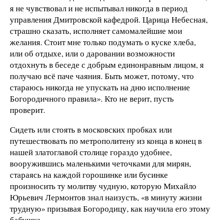
я не чувствовал и не испытывал никогда в период
управления Дмитровской кафедрой. Царица Небесная,
страшно сказать, исполняет самомалейшие мои
желания. Стоит мне только подумать о куске хлеба,
или об отдыхе, или о даровании возможности
отдохнуть в беседе с добрым единонравным лицом, я
получаю всё паче чаяния. Быть может, потому, что
стараюсь никогда не упускать на дню исполнение
Богородичного правила». Кто не верит, пусть
проверит.
Сидеть или стоять в московских пробках или
путешествовать по метрополитену из конца в конец в
нашей златоглавой столице гораздо удобнее,
вооружившись маленькими четочками для мирян,
стараясь на каждой горошинке или бусинке
произносить ту молитву чудную, которую Михайло
Юрьевич Лермонтов знал наизусть, «в минуту жизни
трудную» призывая Богородицу, как научила его этому
бабушка.