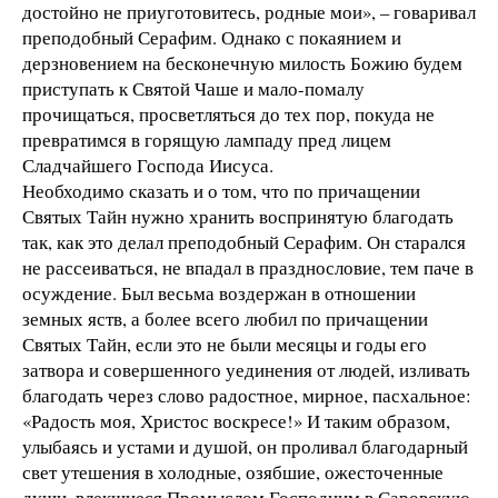
достойно не приуготовитесь, родные мои», – говаривал
преподобный Серафим. Однако с покаянием и
дерзновением на бесконечную милость Божию будем
приступать к Святой Чаше и мало-помалу
прочищаться, просветляться до тех пор, покуда не
превратимся в горящую лампаду пред лицем
Сладчайшего Господа Иисуса.
Необходимо сказать и о том, что по причащении
Святых Тайн нужно хранить воспринятую благодать
так, как это делал преподобный Серафим. Он старался
не рассеиваться, не впадал в празднословие, тем паче в
осуждение. Был весьма воздержан в отношении
земных яств, а более всего любил по причащении
Святых Тайн, если это не были месяцы и годы его
затвора и совершенного уединения от людей, изливать
благодать через слово радостное, мирное, пасхальное:
«Радость моя, Христос воскресе!» И таким образом,
улыбаясь и устами и душой, он проливал благодарный
свет утешения в холодные, озябшие, ожесточенные
души, влекшиеся Промыслом Господним в Саровскую