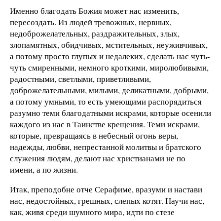
Именно благодать Божия может нас изменить,
пересоздать. Из людей тревожных, нервных,
недоброжелательных, раздражительных, злых,
злопамятных, обидчивых, мстительных, неуживчивых,
а потому просто глупых и недалеких, сделать нас чуть-
чуть смиренными, немного кроткими, миролюбивыми,
радостными, светлыми, приветливыми,
доброжелательными, милыми, деликатными, добрыми,
а потому умными, то есть умеющими распорядиться
разумно теми благодатными искрами, которые осенили
каждого из нас в Таинстве крещения. Теми искрами,
которые, превращаясь в небесный огонь веры,
надежды, любви, непрестанной молитвы и братского
служения людям, делают нас христианами не по
имени, а по жизни.
Итак, преподобне отче Серафиме, вразуми и настави
нас, недостойных, грешных, слепых котят. Научи нас,
как, живя среди шумного мира, идти по стезе