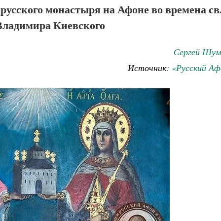
русского монастыря на Афоне во времена св
Владимира Киевского
Сергей Шум
Источник:
«Русский Аф
Великомученик Георгий Победоносец. Н
святого
Роман Котов