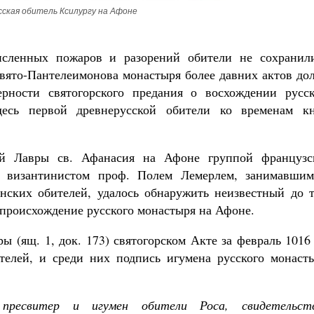
сская обитель Ксилургу на Афоне
исленных пожаров и разорений обители не сохранили
Свято-Пантелеимонова монастыря более давних актов до
ерности святогорского предания о восхождении русск
есь первой древнерусской обители ко временам кн
ой Лавры св. Афанасия на Афоне группой французс
я византинистом проф. Полем Лемерлем, занимавшим
нских обителей, удалось обнаружить неизвестный до т
 происхождение русского монастыря на Афоне.
ы (ящ. 1, док. 173) святогорском Акте за февраль 1016
телей, и среди них подпись игумена русского монасты
ресвитер и игумен обители Роса, свидетельств