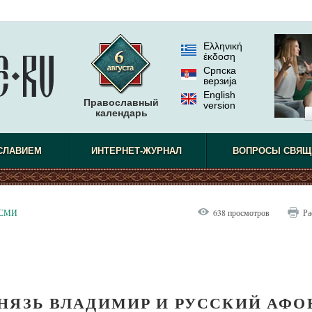
Ελληνική
έκδοση
Српска
верзиjа
English
Православный
version
календарь
СЛАВИЕМ
ИНТЕРНЕТ-ЖУРНАЛ
ВОПРОСЫ СВЯЩ
 СМИ
638 просмотров
Ра
НЯЗЬ ВЛАДИМИР И РУССКИЙ АФО