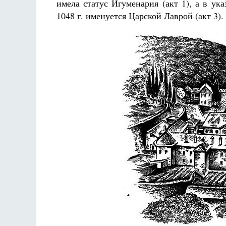
имела статус Игуменария (акт 1), а в у
1048 г. именуется Царской Лаврой (акт 3).