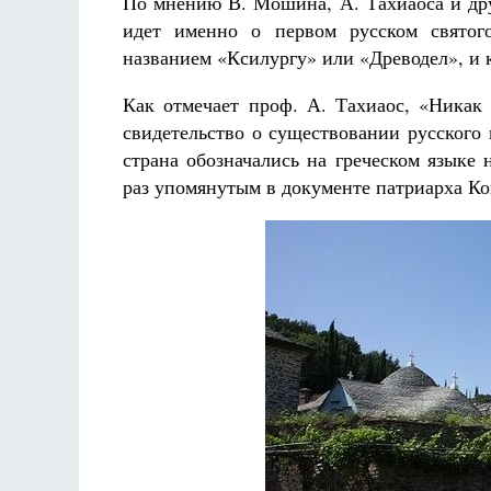
По мнению В. Мошина, А. Тахиаоса и дру
идет именно о первом русском святог
названием «Ксилургу» или «Древодел», и к
Как отмечает проф. А. Тахиаос, «Никак 
свидетельство о существовании русского 
страна обозначались на греческом языке
раз упомянутым в документе патриарха Ко