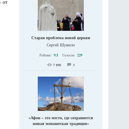
а от
Старая проблема новой церкви
Сергей Шумило
Рейтинг:
9.5
Голосов:
229
7 896
3
«Афон – это место, где сохраняется
живая монашеская традиция»