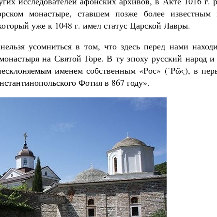
гих исследователей афонских архивов, в Акте 1016 г. 
орском монастыре, ставшем позже более известным 
оторый уже к 1048 г. имел статус Царской Лавры.
нельзя усомниться в том, что здесь перед нами находи
монастыря на Святой Горе. В ту эпоху русский народ и
 несклоняемым именем собственным «Рос» (῾Ρῶς), в пер
нстантинопольского Фотия в 867 году».