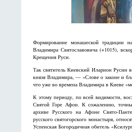
Фредерика де Грааф
Формирование монашеской традиции на
Владимира Святославовича (+1015), вско
Крещения Руси.
Так святитель Киевский Иларион Русин в
князя Владимира, — «Слове о законе и бла
что уже во времена Владимира в Киеве «м
К этому периоду, по всей видимости, во
Святой Горе Афон. К сожалению, точны
архиве Русского на Афоне Свято-Пант
русского святогорского монастыря, относя
Успенская Богородичная обитель «Ксилург