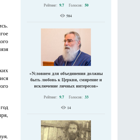
Рейтинг:
9.7
Голосов:
50
584
сь.
лгое
ого
язя
ких
«Условием для объединения должны
ися
быть любовь к Церкви, смирение и
ого
исключение личных интересов»
Рейтинг:
9.7
Голосов:
33
 год
14
ря,
уя,