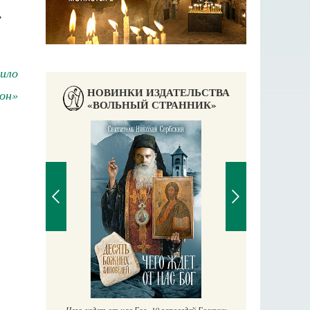
.
ило
НОВИНКИ ИЗДАТЕЛЬСТВА
он»
«ВОЛЬНЫЙ СТРАННИК»
П
Е
аучись у