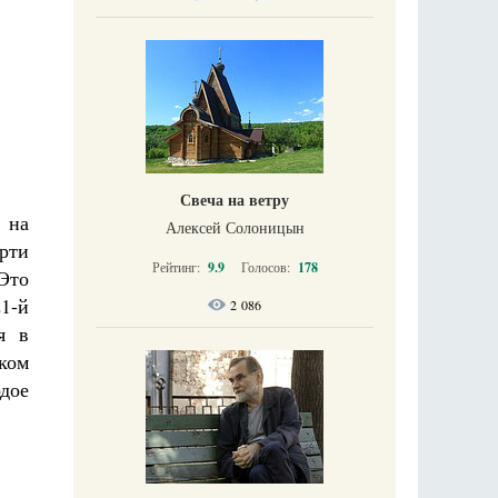
Свеча на ветру
 на
Алексей Солоницын
рти
Рейтинг:
9.9
Голосов:
178
Это
21-й
2 086
я в
ком
дое