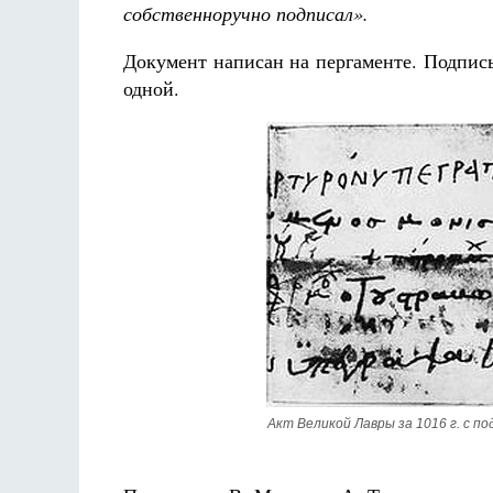
собственноручно подписал».
Документ написан на пергаменте. Подпись
одной.
Акт Великой Лавры за 1016 г. с п