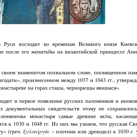
Как найти своё место в жизни
Кирилл Мурышев
 Руси восходит ко временам Великого князя Киевск
ре после его женитьбы на византийской принцессе Анн
 своем знаменитом похвальном слове, посвященном пам
годати», произнесенном между 1037 и 1043 гг., утвержд
онастыреве на горах сташа, черноризцы явишася».
сходит и первое появление русских паломников и иноко
х документальных свидетельств этому не сохранилось
елеимонова монастыря самые древние акты, касающи
тся к 1030 и 1048 гг. Из них мы узнаем, что русская Св
у» (греч. ξυλουργός – плотник или древодел) к 1030 г.