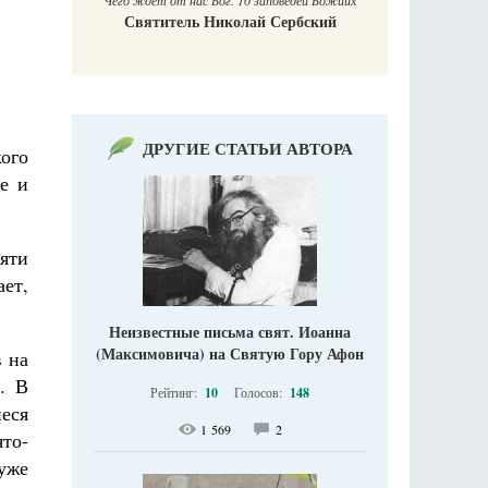
Чего ждет от нас Бог. 10 заповедей Божиих
Святитель Николай Сербский
ДРУГИЕ СТАТЬИ АВТОРА
ого
е и
яти
ает,
Неизвестные письма свят. Иоанна
(Максимовича) на Святую Гору Афон
в на
. В
Рейтинг:
10
Голосов:
148
еся
1 569
2
ято-
 уже