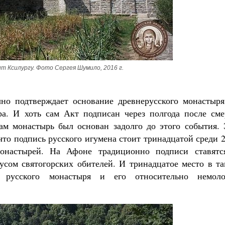
т Ксилургу. Фото Сергея Шумило, 2016 г.
чно подтверждает основание древнерусского монастыря
а. И хоть сам Акт подписан через полгода после сме
сам монастырь был основан задолго до этого события. 
что подпись русского игумена стоит тринадцатой среди 
монастырей. На Афоне традиционно подписи ставятс
усом святогорских обителей. И тринадцатое место в та
 русского монастыря и его относительно немоло