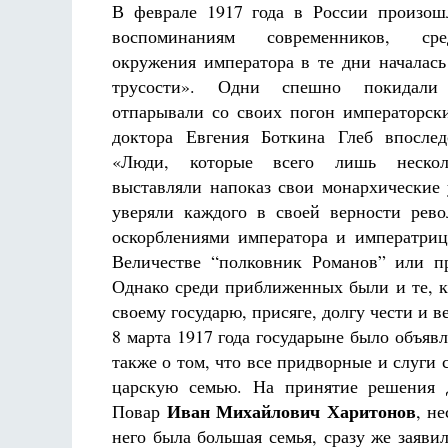
В феврале 1917 года в России произош
воспоминаниям современников, ср
окружения императора в те дни началась
трусости». Одни спешно покидали 
отпарывали со своих погон императорс
доктора Евгения Боткина Глеб впослед
«Люди, которые всего лишь нескол
выставляли напоказ свои монархические 
уверяли каждого в своей верности рев
оскорблениями императора и императриц
Величестве “полковник Романов” или п
Однако среди приближенных были и те, к
своему государю, присяге, долгу чести и в
8 марта 1917 года государыне было объявле
также о том, что все придворные и слуги
царскую семью. На принятие решения д
Иван Михайлович Харитонов
Повар
, не
него была большая семья, сразу же заявил