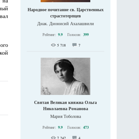
 на
ный
Народное почитание св. Царственных
вал
страстотерпцев
Диак. Дионисий Ахалашвили
Рейтинг:
9.9
Голосов:
399
ого
5 718
7
кой
Святая Великая княжна Ольга
Николаевна Романова
Мария Тоболова
Рейтинг:
9.9
Голосов:
473
7 242
4