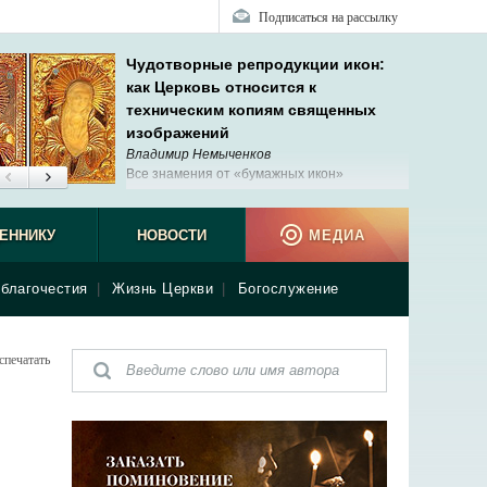
Подписаться на рассылку
Чудотворные репродукции икон:
как Церковь относится к
техническим копиям священных
изображений
Владимир Немыченков
Все знамения от «бумажных икон»
указывают на то, что мы должны с великим
благоговением относиться к любым
ым изображениям.
ЕННИКУ
НОВОСТИ
МЕДИА
благочестия
|
Жизнь Церкви
|
Богослужение
спечатать