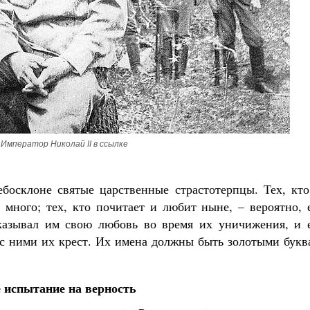
комученик Георгий Победоносец. Научись у
святого
Роман Котов
Чего ждет от нас Бог. 10 запове
Святитель Николай Сер
Император Николай II в ссылке
босклоне святые царственные страстотерпцы. Тех, кто
 много; тех, кто почитает и любит ныне, – вероятно, 
оказывал им свою любовь во время их уничижения, и 
ь с ними их крест. Их имена должны быть золотыми бук
 испытание на верность