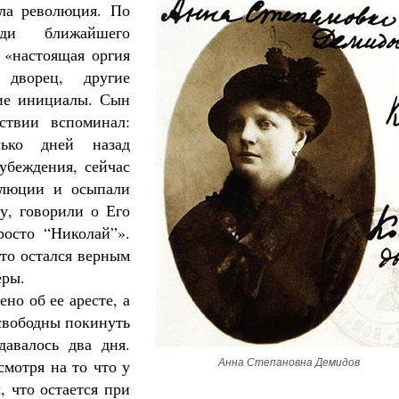
ла революция. По
еди ближайшего
 «настоящая оргия
дворец, другие
кие инициалы. Сын
ствии вспоминал:
ько дней назад
убеждения, сейчас
олюции и осыпали
у, говорили о Его
росто “Николай”».
то остался верным
еры.
но об ее аресте, а
 свободны покинуть
авалось два дня.
смотря на то что у
Анна Степановна Демидов
, что остается при