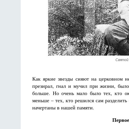
Вели
ет
Грааф
Как найти своё место в жизни
Кирилл Мурышев
Святой 
Как яркие звезды сияют на церковном не
презирал, гнал и мучил при жизни, было
больше. Но очень мало было тех, кто 
меньше – тех, кто решился сам разделит
начертаны в нашей памяти.
Первое