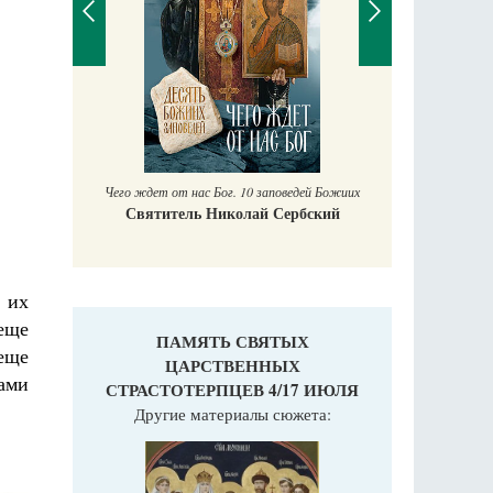
Православный мальчик
Екатерина Баканова
Печорски
дей Божиих
Га
бский
 их
еще
ПАМЯТЬ СВЯТЫХ
еще
ЦАРСТВЕННЫХ
вами
СТРАСТОТЕРПЦЕВ 4/17 ИЮЛЯ
Другие материалы сюжета: