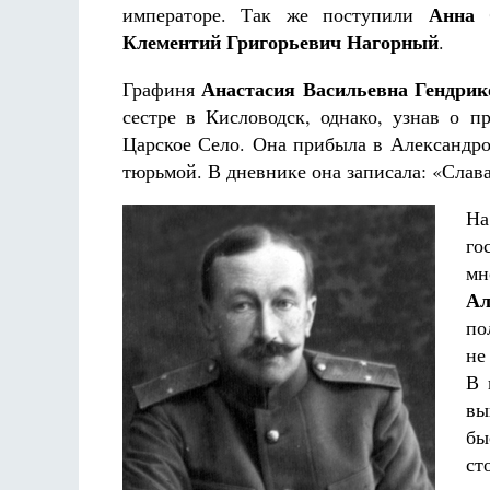
Анна 
императоре. Так же поступили
Клементий Григорьевич Нагорный
.
Анастасия Васильевна Гендрик
Графиня
сестре в Кисловодск, однако, узнав о 
Царское Село. Она прибыла в Александров
тюрьмой. В дневнике она записала: «Слава
На
го
м
Ал
по
не
В 
вы
бы
ст