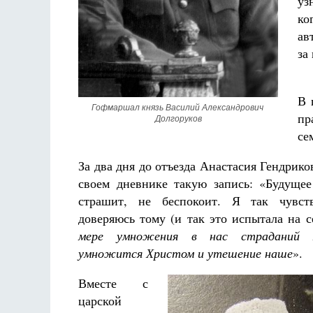
уз
ко
ав
за
В 
Гофмаршал князь Василий Александрович 
пр
Долгоруков
се
За два дня до отъезда Анастасия Гендрико
своем дневнике такую запись: «Будуще
страшит, не беспокоит. Я так чувс
доверяюсь тому (и так это испытала на с
мере умножения в нас страданий Х
умножится Христом и утешение наше
».
Вместе с
царской