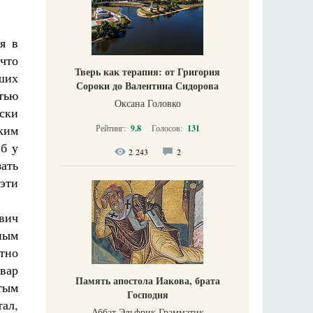
я в
что
Тверь как терапия: от Григория
йших
Сороки до Валентина Сидорова
тью
Оксана Головко
ески
ким
Рейтинг:
9.8
Голосов:
131
 б у
2 243
2
зать
 эти
ович
ным
тно
вар
Память апостола Иакова, брата
атым
Господня
ал,
Аббат Эльфрик Грамматик