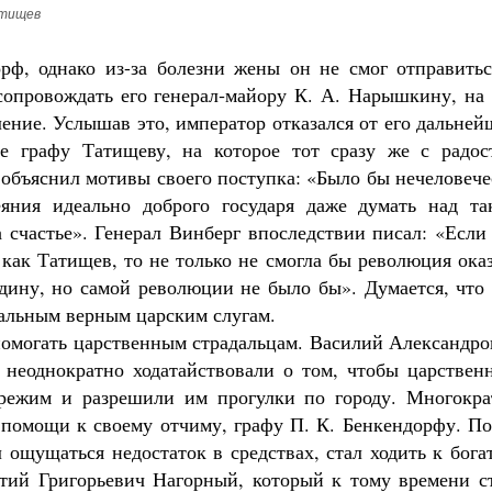
атищев
рф, однако из-за болезни жены он не смог отправитьс
сопровождать его генерал‑майору К. А. Нарышкину, на 
ление. Услышав это, император отказался от его дальне
ие графу Татищеву, на которое тот сразу же с радос
 объяснил мотивы своего поступка: «Было бы нечеловеч
еяния идеально доброго государя даже думать над та
 счастье». Генерал Винберг впоследствии писал: «Если
 как Татищев, то не только не смогла бы революция ока
одину, но самой революции не было бы». Думается, что
тальным верным царским слугам.
 помогать царственным страдальцам. Василий Александр
 неоднократно ходатайствовали о том, чтобы царствен
 режим и разрешили им прогулки по городу. Многокра
 помощи к своему отчиму, графу П. К. Бенкендорфу. По
 ощущаться недостаток в средствах, стал ходить к бог
тий Григорьевич Нагорный, который к тому времени ст