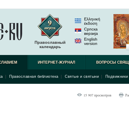
Ελληνική
έκδοση
Српска
верзиjа
English
Православный
version
календарь
священн
СЛАВИЕМ
ИНТЕРНЕТ-ЖУРНАЛ
ВОПРОСЫ СВЯЩ
ка
|
Православная библиотека
|
Святые и святыни
|
Подвижники 
15 907 просмотров
Ра