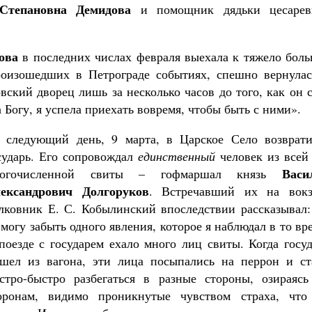
Степановна Демидова
и помощник дядьки цесарев
ова
в последних числах февраля выехала к тяжело боль
произошедших в Петрограде событиях, спешно вернулас
ский дворец лишь за несколько часов до того, как он 
 Богу, я успела приехать вовремя, чтобы быть с ними».
 следующий день, 9 марта, в Царское Село возврати
сударь. Его сопровождал
единственный
человек из всей 
Васи
ногочисленной свиты – гофмаршал князь
ександрович Долгоруков
. Встречавший их на вокз
лковник Е. С. Кобылинский впоследствии рассказывал:
 могу забыть одного явления, которое я наблюдал в то вр
поезде с государем ехало много лиц свиты. Когда госу
шел из вагона, эти лица посыпались на перрон и ст
стро-быстро разбегаться в разные стороны, озираясь
оронам, видимо проникнутые чувством страха, что