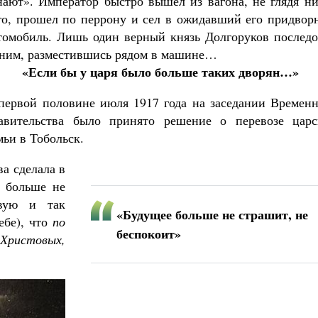
нают». Император быстро вышел из вагона, не глядя ни
го, прошел по перрону и сел в ожидавший его придвор
томобиль. Лишь один верный князь Долгоруков последо
 ним, разместившись рядом в машине…
«Если бы у царя было больше таких дворян…»
первой половине июля 1917 года на заседании Временн
авительства было принято решение о перевозе царс
мьи в Тобольск.
ва сделала в
е больше не
твую и так
«Будущее больше не страшит, не
ебе), что
по
беспокоит»
ристовых,