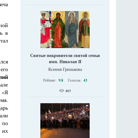
ича
ной
ь в
стал
Святые покровители святой семьи
лся
имп. Николая II
его
Ксения Гринькова
лий
Рейтинг:
9.8
Голосов:
43
але
403
 «Я
емя.
дарь
али
 по
 их