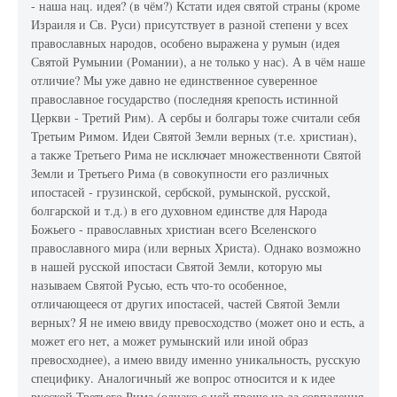
- наша нац. идея? (в чём?) Кстати идея святой страны (кроме
Израиля и Св. Руси) присутствует в разной степени у всех
православных народов, особено выражена у румын (идея
Святой Румынии (Романии), а не только у нас). А в чём наше
отличие? Мы уже давно не единственное суверенное
православное государство (последняя крепость истинной
Церкви - Третий Рим). А сербы и болгары тоже считали себя
Третьим Римом. Идеи Святой Земли верных (т.е. христиан),
а также Третьего Рима не исключает множественноти Святой
Земли и Третьего Рима (в совокупности его различных
ипостасей - грузинской, сербской, румынской, русской,
болгарской и т.д.) в его духовном единстве для Народа
Божьего - православных христиан всего Вселенского
православного мира (или верных Христа). Однако возможно
в нашей русской ипостаси Святой Земли, которую мы
называем Святой Русью, есть что-то особенное,
отличающееся от других ипостасей, частей Святой Земли
верных? Я не имею ввиду превосходство (может оно и есть, а
может его нет, а может румынский или иной образ
превосходнее), а имею ввиду именно уникальность, русскую
специфику. Аналогичный же вопрос относится и к идее
русской Третьего Рима (однако с ней проще из-за совпадения