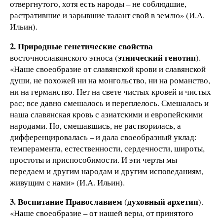
отвергнутого, хотя есть народы – не соблюдшие,
растратившие и зарывшие талант свой в землю» (И.А.
Ильин).
2. Природные генетические свойства
этнический генотип
восточнославянского этноса (
).
«Наше своеобразие от славянской крови и славянской
души, не похожей ни на монгольство, ни на романство,
ни на германство. Нет на свете чистых кровей и чистых
рас; все давно смешалось и переплелось. Смешалась и
наша славянская кровь с азиатскими и европейскими
народами. Но, смешавшись, не растворилась, а
дифференцировалась – и дала своеобразный уклад:
темперамента, естественности, сердечности, широты,
простоты и приспособимости. И эти черты мы
передаем и другим народам и другим исповеданиям,
живущим с нами» (И.А. Ильин).
3.
Воспитание Православием
духовный архетип
(
).
«Наше своеобразие – от нашей веры, от принятого