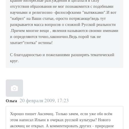
крайне интересные разсуждения и цитаты!я в силу
отсутствия образования не мог познакомится с подобными
научными и религиозно -философскими "вытяжками".И вот
"набрел" на Ваши статьи,-просто потрясающе!ведь тут
разкрывается масса вопросов о сложной Русской реальности
.Причем многие вещи , явления называются своими именами
и определяются точно,лаконично.Ведь порой так не
хватает"глотка" истины!
С благодарностью и пожеланиями разширять тематический
круг.
20 февраля 2009, 17:23
Ольга
Хорошо пишет Аксючиц. Только зачем, если уже обо всём
этом написал Ильин в очерках русской культуры? Нового
аксючиц не открыл. А комментировать других - природное