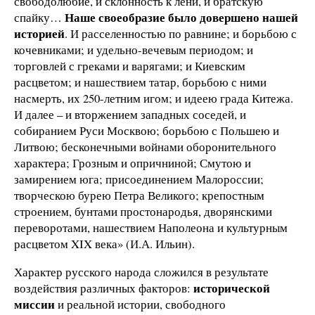
свободолюбие, и склонность к лени, и братскую
Наше своеобразие было довершено нашей
спайку…
историей
. И расселенностью по равнине; и борьбою с
кочевниками; и удельно-вечевым периодом; и
торговлей с греками и варягами; и Киевским
расцветом; и нашествием татар, борьбою с ними
насмерть, их 250-летним игом; и идеею града Китежа.
И далее – и вторжением западных соседей, и
собиранием Руси Москвою; борьбою с Польшею и
Литвою; бесконечными войнами оборонительного
характера; Грозным и опричниной; Смутою и
замирением юга; присоединением Малороссии;
творческою бурею Петра Великого; крепостным
строением, бунтами простонародья, дворянскими
переворотами, нашествием Наполеона и культурным
расцветом XIX века» (И.А. Ильин).
Характер русского народа сложился в результате
исторической
воздействия различных факторов:
миссии
и реальной истории, свободного