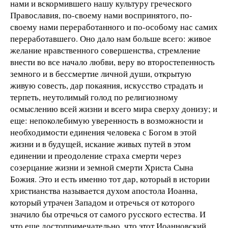
нами и вскормившего нашу культуру греческого
Православия, по-своему нами воспринятого, по-
своему нами переработанного и по-особому нас самих
переработавшего. Оно дало нам больше всего: живое
желание нравственного совершенства, стремление
внести во все начало любви, веру во второстепенность
земного и в бессмертие личной души, открытую
живую совесть, дар покаяния, искусство страдать и
терпеть, неутолимый голод по религиозному
осмыслению всей жизни и всего мира сверху донизу; и
еще: непоколебимую уверенность в возможности и
необходимости единения человека с Богом в этой
жизни и в будущей, искание живых путей в этом
единении и преодоление страха смерти через
созерцание жизни и земной смерти Христа Сына
Божия. Это и есть именно тот дар, который в истории
христианства называется духом апостола Иоанна,
который утрачен Западом и отречься от которого
значило бы отречься от самого русского естества. И
что еще достопримечательно, что этот Иоанновский