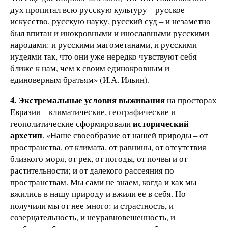
дух пропитал всю русскую культуру – русское
искусство, русскую науку, русский суд – и незаметно
был впитан и инокровными и инославными русскими
народами: и русскими магометанами, и русскими
иудеями так, что они уже нередко чувствуют себя
ближе к нам, чем к своим единокровным и
единоверным братьям» (И.А. Ильин).
4. Экстремальные условия выживания
на просторах
Евразии – климатические, географические и
исторический
геополитические сформировали
архетип
. «Наше своеобразие от нашей природы – от
пространства, от климата, от равнины, от отсутствия
близкого моря, от рек, от погоды, от почвы и от
растительности; и от далекого рассеяния по
пространствам. Мы сами не знаем, когда и как мы
вжились в нашу природу и вжили ее в себя. Но
получили мы от нее много: и страстность, и
созерцательность, и неуравновешенность, и