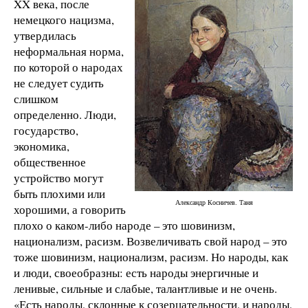
XX века, после
немецкого нацизма,
утвердилась
неформальная норма,
по которой о народах
не следует судить
слишком
определенно. Люди,
государство,
экономика,
общественное
устройство могут
быть плохими или
Александр Косничев. Таня
хорошими, а говорить
плохо о каком-либо народе – это шовинизм,
национализм, расизм. Возвеличивать свой народ – это
тоже шовинизм, национализм, расизм. Но народы, как
и люди, своеобразны: есть народы энергичные и
ленивые, сильные и слабые, талантливые и не очень.
«Есть народы, склонные к созерцательности, и народы,