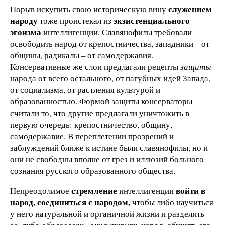
служением
Порыв искупить свою историческую вину
народу
экзистенциального
тоже проистекал из
эгоизма
интеллигенции. Славянофилы требовали
освободить народ от крепостничества, западники – от
общины, радикалы – от самодержавия.
Консервативные же слои предлагали рецепты
защиты
народа от всего остального, от пагубных идей Запада,
от социализма, от растления культурой и
образованностью. Формой защиты консерваторы
считали то, что другие предлагали уничтожить в
первую очередь: крепостничество, общину,
самодержавие. В переплетении прозрений и
заблуждений ближе к истине были славянофилы, но и
они не свободны вполне от грез и иллюзий больного
сознания русского образованного общества.
стремление
войти в
Непреодолимое
интеллигенции
народ, соединиться с народом,
чтобы либо научиться
у него натуральной и органичной жизни и разделить