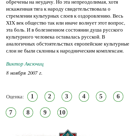
обречены на неудачу. Но эта непреодолимая, хотя
искаженная тяга к народу свидетельствовала о
стремлении культурных слоев к оздоровлению. Весь
XIX век общество так или иначе волнует этот вопрос,
эта боль. И в болезненном состоянии душа русского
культурного человека оставалась русской. В
аналогичных обстоятельствах европейские культурные
слои не были склонны к народническим комплексам.
Виктор Аксючиц
8 ноября 2007 г.
1
2
3
4
5
6
Оценка:
7
8
9
10