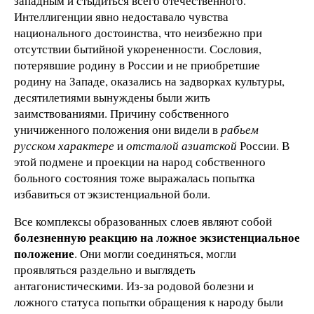
западным и стыдиться всего отечественного.
Интеллигенции явно недоставало чувства
национального достоинства, что неизбежно при
отсутствии бытийной укорененности. Сословия,
потерявшие родину в России и не приобретшие
родину на Западе, оказались на задворках культуры,
десятилетиями вынуждены были жить
заимствованиями. Причину собственного
уничиженного положения они видели в
рабьем
русском характере
и
отсталой азиатской
России. В
этой подмене и проекции на народ собственного
больного состояния тоже выражалась попытка
избавиться от экзистенциальной боли.
Все комплексы образованных слоев являют собой
болезненную реакцию
на
ложное экзистенциальное
положение
. Они могли соединяться, могли
проявляться раздельно и выглядеть
антагонистическими. Из-за родовой болезни и
ложного статуса попытки обращения к народу были