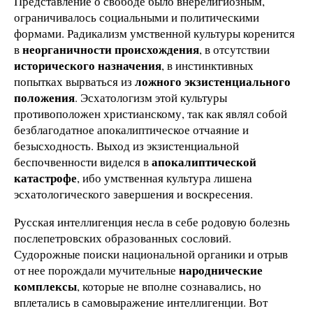
Представление о свободе было внерелигиозным,
ограничивалось социальными и политическими
формами. Радикализм умственной культуры коренится
неорганичности происхождения
в
, в отсутствии
исторического назначения
, в инстинктивных
ложного экзистенциального
попытках вырваться из
положения
. Эсхатологизм этой культуры
противоположен христианскому, так как являл собой
безблагодатное апокалиптическое отчаяние и
безысходность. Выход из экзистенциальной
апокалиптической
беспочвенности виделся в
катастрофе
, ибо умственная культура лишена
эсхатологического завершения и воскресения.
Русская интеллигенция несла в себе родовую болезнь
послепетровских образованных сословий.
Судорожные поиски национальной органики и отрыв
народнические
от нее порождали мучительные
комплексы
, которые не вполне сознавались, но
вплетались в самовыражение интеллигенции. Вот