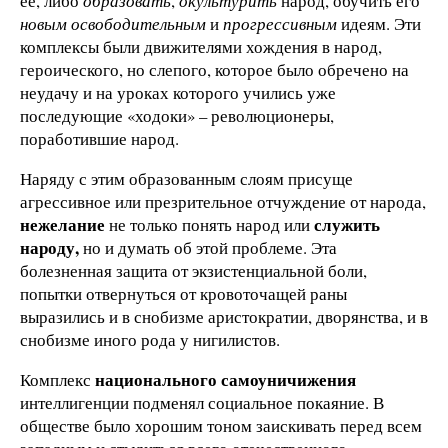
ее, либо
образовать
,
окультурить
народ, обучить его
новым освободительным
и
прогрессивным
идеям. Эти
комплексы были движителями хождения в народ,
героического, но слепого, которое было обречено на
неудачу и на уроках которого учились уже
последующие «ходоки» – революционеры,
поработившие народ.
Наряду с этим образованным слоям присуще
агрессивное или презрительное отчуждение от народа,
нежелание
служить
не только понять народ или
народу,
но и думать об этой проблеме. Эта
болезненная защита от экзистенциальной боли,
попытки отвернуться от кровоточащей раны
выразились и в снобизме аристократии, дворянства, и в
снобизме иного рода у нигилистов.
национального самоуничижения
Комплекс
интеллигенции подменял социальное покаяние. В
обществе было хорошим тоном заискивать перед всем