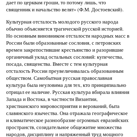
дает по церквам гроши, то потому лишь, что
священник и начальство велят» (Ф.М. Достоевский).
Культурная отсталость молодого русского народа
обычно объясняется трагической русской историей.
Но основным виновником отсталости народных масс в
России были образованные сословия, с петровских
времен закрепостившие крестьянство и разорившие
органичный уклад остальных сословий: купечества,
посада, священства. Вместе с тем культурная
отсталость России преувеличивалась образованным
обществом. Самобытная русская православная
культура была неуловима для тех, кто принципиально
отрицал ее наличие. Русская культура вбирала влияния
Запада и Востока, в частности Византии,
христианского мировосприятия и верований, быта
славянского язычества. Она отражала географическое
и климатическое разнообразие огромных евразийских
пространств, созидательное общежитие множества
народов, дисциплину и напряженный труд мощного