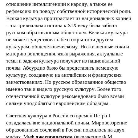
отношение интеллигенции
к народу, а также ее
рефлексию по поводу собственной исторической роли.
Всякая культура произрастает из национальных корней
– эта тривиальная истина к XIX веку была забыта
русским образованным обществом. Великая культура
не может существовать без открытости другим
культурам, общечеловеческому. Но жизненные соки и
материю воплощения, язык выражения, актуальные
темы и задачи культура получает из национальной
почвы. Абсурдно было бы представить немецкую
культуру, созданную на английских и французских
заимствованиях. Но русское образованное общество
именно так и видело русскую культуру. Более того,
отечественной культуре рекомендовано было всеми
силами уподобляться европейским образцам.
Светская культура в России со времен Петра I
созидалась вне национальной почвы. Мировоззрение
образованных сословий в России покоилось на двух
лжеевропеизма
мифах. Миф
(выражение Ф.М.