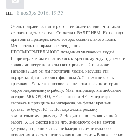
8 ноября 2016, 19:35
НН
Очень понравилось интервью. Тем более обидно, что такой
человек подставляется... Согласна с ВАЛЕРИЕМ. Ну не надо
приводить примеры, мягко говоря, сомнительного толка.
Меня очень настораживает тенденция
НЕОСМОТРИТЕЛЬНОГО поведения уважаемых людей.
Например, как бы мы отнеслись к Крестному ходу, где вместе
с иконами несут портреты своих родителей или даже
Гагарина? Кем бы мы посчитали людей, несущих эти
портреты? Да и история с фильмом А.Учителя не очень
красивая... Есть такая поговорка: не показывай некоторым
людям недоделанную работу. Мне, например, эта любовная
история МОЛОДОГО, НЕ женатого и НЕ императора
человека в принципе не интересна, на фильм времени
тратить не буду, НО: 1. Не надо делать рекламу
сомнительному продукту; 2. Не судить по незаконченной
работе; 3. Не смотря ни на что, женился-то он на другой
девушке, и царицей стала не балерина сомнительного
поведения, а чистая, непорочная принцесса; 4.В лике святых