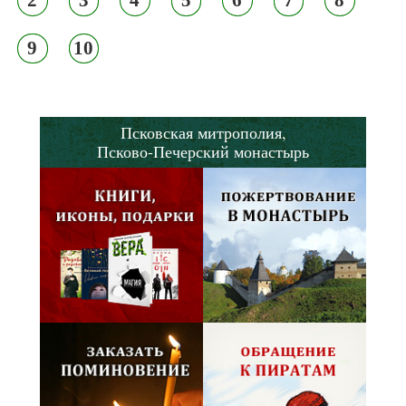
2
3
4
5
6
7
8
9
10
Псковская митрополия,
Псково-Печерский монастырь