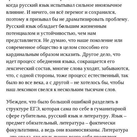
когда русский язык испытывал сильное иноязычное
влияние. И ничего, он всё перемог и сохранился,
поэтому я призывал бы не драматизировать проблему.
Русский язык обладает б
о
льшим жизненным
потенциалом и устойчивостью, чем нам
представляется. Не думаю, что наше поколение или
современное общество в целом способно его
кардинальным образом исказить. Другое дело, что
идет процесс обеднения языка, сокращается его
лексический состав, многие слова уходят, забываются,
что, с одной стороны, тоже процесс естественный, так
было во все века, а с другой – не хотелось бы, чтобы
наш лексикон свелся к нескольким тысячам слов.
Убежден, что было большой ошибкой разделять в
структуре ЕГЭ, которая сама по себе в гуманитарной
сфере губительна, русский язык и литературу. Язык –
предмет обязательный, литература – фактически
факультативна, а ведь они взаимосвязаны. Литература
– это среда, где язык лучше всего себя проявляет.