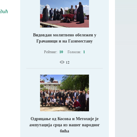
дић
Видовдан молитвено обележен у
Грачаници и на Газиместану
Рейтинг:
10
Голосов:
1
12
Одрицање од Косова и Метохије jе
ампутација срца из нашег народног
бића