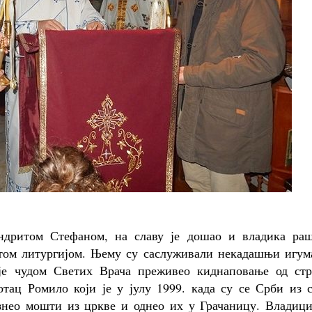
ндритом Стефаном, на славу је дошао и владика раш
етом литургијом. Њему су саслуживали некадашњи игум
 је чудом Светих Врача преживео киднаповање од стр
отац Ромило који је у јулу 1999. када су се Срби из 
знео мошти из цркве и однео их у Грачаницу. Владици