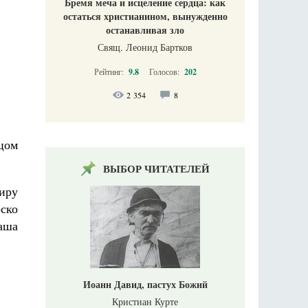
Бремя меча и исцеление сердца: как
остаться христианином, вынужденно
останавливая зло
Свящ. Леонид Бартков
Рейтинг:
9.8
Голосов:
202
2 354
8
ицом
ВЫБОР ЧИТАТЕЛЕЙ
тиру
рско
Саша
Иоанн Давид, пастух Божий
Кристиан Курте