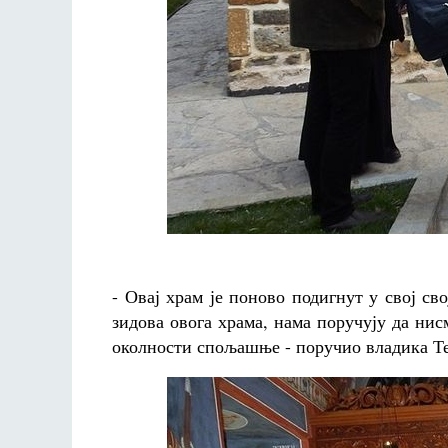
- Овај храм је поново подигнут у свој св
зидова овога храма, нама поручују да нисм
околности спољашње - поручио владика Те