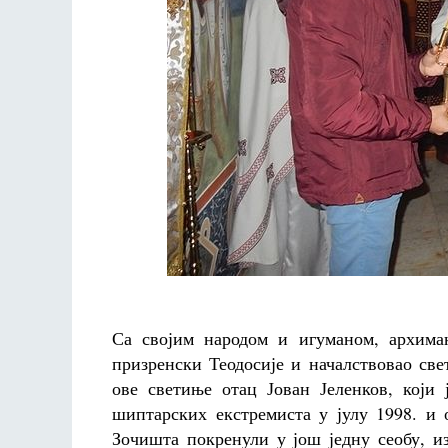
Са својим народом и игуманом, архима
призренски Теодосије и началствовао св
ове светиње отац Јован Јеленков, који
шиптарских екстремиста у јулу 1998. и 
Зочишта покренули у још једну сеобу, и