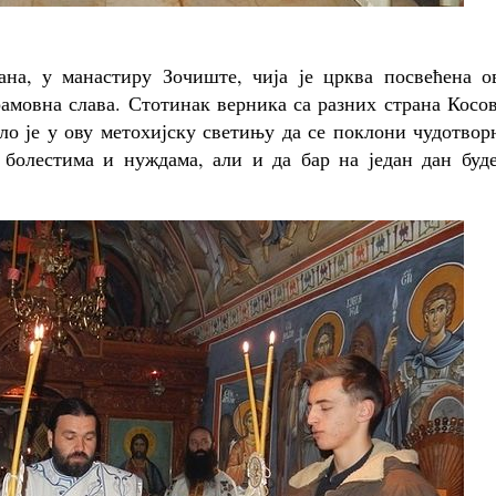
на, у манастиру Зочиште, чија је црква посвећена о
рамовна слава. Стотинак верника са разних страна Косо
ло је у ову метохијску светињу да се поклони чудотво
болестима и нуждама, али и да бар на један дан буде