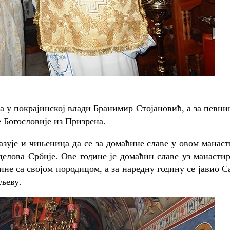
а у покрајинској влади Бранимир Стојановић, а за певн
 Богословије из Призрена.
зује и чињеница да се за домаћине славе у овом манас
делова Србије. Ове године је домаћин славе уз манасти
не са својом породицом, а за наредну годину се јавио 
љеву.