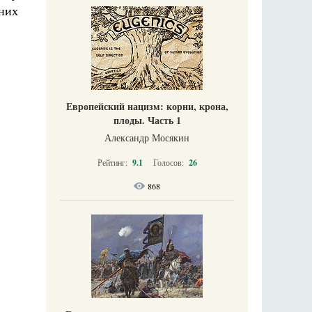
них
Европейский нацизм: корни, крона,
плоды. Часть 1
Александр Мосякин
Рейтинг:
9.1
Голосов:
26
868