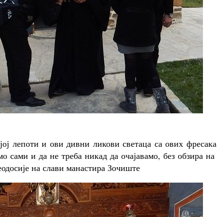
ојој лепоти и ови дивни ликови светаца са ових фресака
о сами и да не треба никад да очајавамо, без обзира на
одосије на слави манастира Зочиште