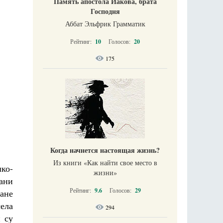
Память апостола Иакова, брата
Господня
Аббат Эльфрик Грамматик
Рейтинг:
10
Голосов:
20
175
Когда начнется настоящая жизнь?
Из книги «Как найти свое место в
ко-
жизни​»
ани
Рейтинг:
9.6
Голосов:
29
ане
села
294
 су