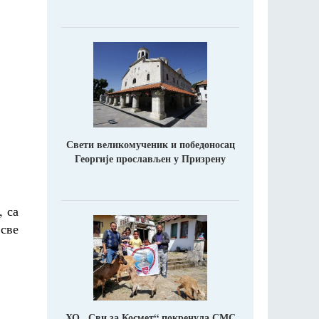
Свети великомученик и победоносац
Георгије прослављен у Призрену
, са
 све
ХО ,,Сви за Космет“ покренула СМС