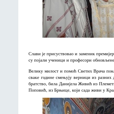
Слави је присуствовао и заменик премијер
су појали ученици и професори обновљене
Велику милост и помоћ Светих Врача пока
сваке године смењују верници из разних 
братство, била Данијела Живић из Племети
Поповић, из Брњице, који сада живи у Кра