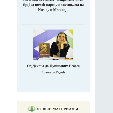
број за помоћ народу и светињама на
Косову и Метохији
Од Дечана до Пупинових Небеса
Оливера Радић
НОВЫЕ МАТЕРИАЛЫ