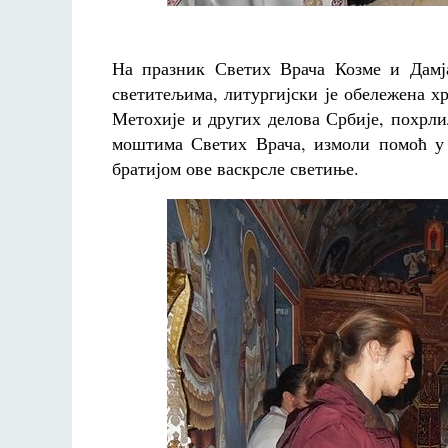
На празник Светих Врача Козме и Дамја
светитељима, литургијски је обележена х
Метохије и других делова Србије, похрли
моштима Светих Врача, измоли помоћ у 
братијом ове васкрсле светиње.