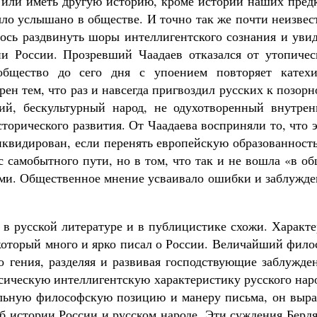
о или иметь другую историю, кроме истории наших пред
было услышано в обществе. И точно так же почти неизве
лось раздвинуть шоры интеллигентского сознания и уви
и России. Прозревший Чаадаев отказался от утопичес
общество до сего дня с упоением повторяет катехи
рен тем, что раз и навсегда пригвоздил русских к позор
кий, бескультурный народ, не одухотворенный внутрен
торического развития. От Чаадаева восприняли то, что 
иквидирован, если перенять европейскую образованност
с самобытного пути, но в том, что так и не вошла «в о
ми. Общественное мнение усваивало ошибки и заблужде
 в русской литературе и в публицистике схожи. Характ
 который много и ярко писал о России. Величайший фил
о гения, разделяя и развивая господствующие заблужде
сическую интеллигентскую характеристику русского нар
льную философскую позицию и манеру письма, он выра
б истории России и русском народе. Эти суждения Берд