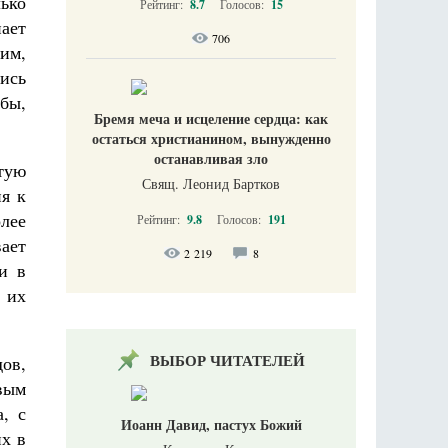
лько
Рейтинг:
8.7
Голосов:
15
ает
706
им,
лись
бы,
Бремя меча и исцеление сердца: как
остаться христианином, вынужденно
останавливая зло
стую
Свящ. Леонид Бартков
ия к
лее
Рейтинг:
9.8
Голосов:
191
ает
2 219
8
и в
 их
ВЫБОР ЧИТАТЕЛЕЙ
дов,
овым
, с
Иоанн Давид, пастух Божий
их в