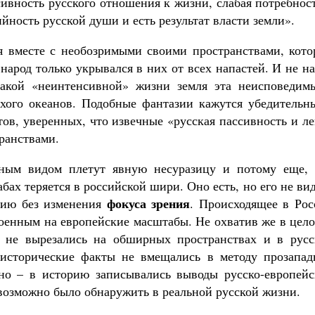
сивность русского отношения к жизни, слабая потребнос
ность русской души и есть результат власти земли».
ся вместе с необозримыми своими пространствами, кото
народ только укрывался в них от всех напастей. И не н
акой «неинтенсивной» жизни земля эта неисповедим
хого океанов. Подобные фантазии кажутся убедительн
ов, уверенных, что извечные «русская пассивность и л
ранствами.
ным видом плетут явную несуразицу и потому еще, 
бах теряется в российской шири. Оно есть, но его не ви
фокуса зрения
ссию без изменения
. Происходящее в Рос
роенным на европейские масштабы. Не охватив же в цел
ы не вырезались на обширных пространствах и в русс
 исторические факты не вмещались в методу прозапад
тно – в историю записывались выводы русско-европейс
евозможно было обнаружить в реальной русской жизни.