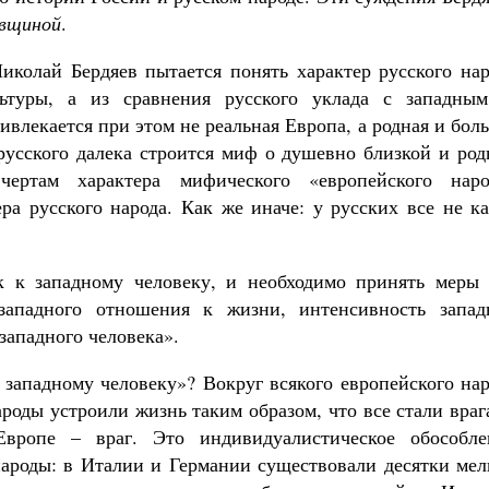
евщиной
.
иколай Бердяев пытается понять характер русского нар
ьтуры, а из сравнения русского уклада с западным
влекается при этом не реальная Европа, а родная и бол
 русского далека строится миф о душевно близкой и ро
чертам характера мифического «европейского наро
ра русского народа. Как же иначе: у русских все не к
к к западному человеку, и необходимо принять меры 
западного отношения к жизни, интенсивность запад
западного человека».
к западному человеку»? Вокруг всякого европейского на
ароды устроили жизнь таким образом, что все стали вра
Европе – враг. Это индивидуалистическое обособле
 народы: в Италии и Германии существовали десятки ме