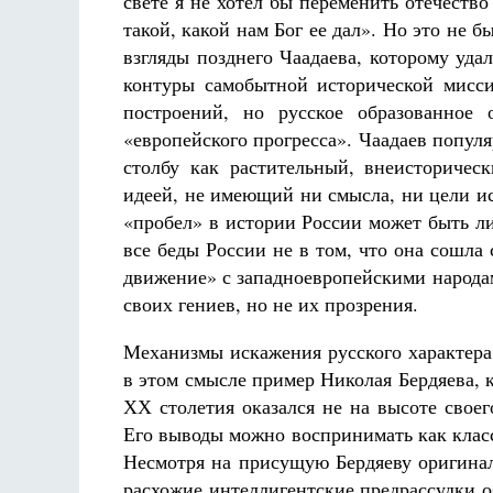
свете я не хотел бы переменить отечеств
такой, какой нам Бог ее дал». Но это не 
взгляды позднего Чаадаева, которому уда
контуры самобытной исторической мисси
построений, но русское образованное 
«европейского прогресса». Чаадаев популя
столбу как растительный, внеисторичес
идеей, не имеющий ни смысла, ни цели ис
«пробел» в истории России может быть л
все беды России не в том, что она сошла 
движение» с западноевропейскими народа
своих гениев, но не их прозрения.
Механизмы искажения русского характера
в этом смысле пример Николая Бердяева,
ХХ столетия оказался не на высоте своег
Его выводы можно воспринимать как клас
Несмотря на присущую Бердяеву оригина
расхожие интеллигентские предрассудки о