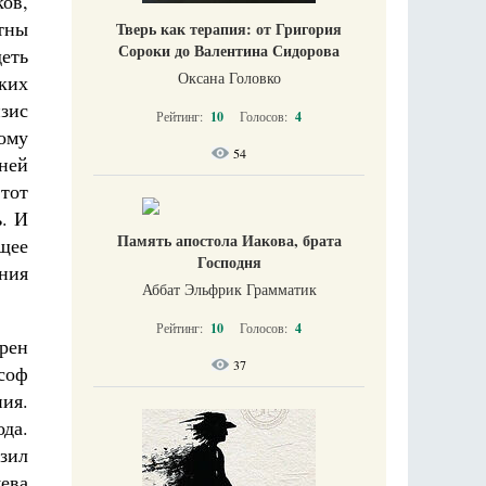
ков,
стны
Тверь как терапия: от Григория
Сороки до Валентина Сидорова
деть
Оксана Головко
ких
зис
Рейтинг:
10
Голосов:
4
ному
54
ней
этот
ь. И
Память апостола Иакова, брата
бщее
Господня
ния
Аббат Эльфрик Грамматик
Рейтинг:
10
Голосов:
4
ерен
37
ософ
ния.
ода.
зил
яева