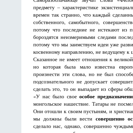
предмету – характеристике экзистенциа
времен так странно, что каждый сделанн
собственного, самобытного, совершенст
потому что последние не истекают из п
бороздятся неизмеримыми следами послед
потому что мы заимствуем идеи уже разви
косвенному направлению, не ведущему к 
аф
Сказанное не имеет отношения к великой
но которая была мало известна европ
произнести эти слова, но не был способ
подсознательного не допускает соверши
сделать это, то он выпадает из сферы о
особое предназначени
«У нас было свое
монгольское нашествие. Татары не посме
Они отошли к своим пустыням, и христиа
совершенно ос
мы должны были вести
сделало нас, однако, совершенно чуждым