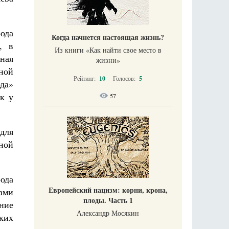
ода
Когда начнется настоящая жизнь?
, в
Из книги «Как найти свое место в
ьная
жизни​»
дной
Рейтинг:
10
Голосов:
5
да»
ак у
57
для
ной
рода
Европейский нацизм: корни, крона,
гами
плоды. Часть 1
ние
Александр Мосякин
лких