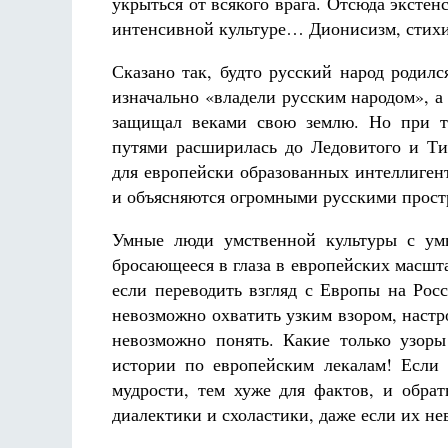
укрыться от всякого врага. Отсюда экстен
интенсивной культуре… Дионисизм, стихий
Сказано так, будто русский народ родил
изначально «владели русским народом», а 
защищал веками свою землю. Но при т
путями расширилась до Ледовитого и Ти
для европейски образованных интеллигент
и объясняются огромными русскими прост
Умные люди умственной культуры с ум
бросающееся в глаза в европейских масшта
если переводить взгляд с Европы на Ро
невозможно охватить узким взором, наст
невозможно понять. Какие только узор
истории по европейским лекалам! Если
мудрости, тем хуже для фактов, и обра
диалектики и схоластики, даже если их н