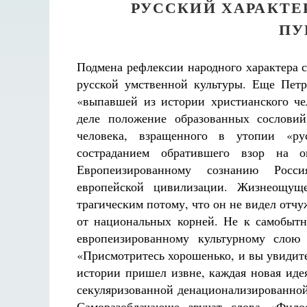
РУССКИЙ ХАРАКТЕР
ПУ
Подмена рефлексии народного характера 
русской умственной культуры. Еще Петр
«выпавшей из истории христианского че
деле положение образованных сословий
человека, взращенного в утопии «ру
состраданием обратившего взор на 
Европеизированному сознанию Росси
европейской цивилизации. Жизнеощущ
трагическим потому, что он не видел отч
от национальных корней. Не к самобытн
европеизированному культурному слою 
«Присмотритесь хорошенько, и вы увидит
истории пришел извне, каждая новая идея
Как найти своё место в жизни
Кирилл Мурышев
секуляризованной денационализированно
Великом
Саморазоблачающе звучат слова «Фило