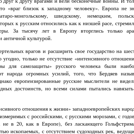
 друг к другу врагами и вели бесконечные войны. И то
то «враг близок к западному человеку». Европа не зн
таро-монгольскому, шведскому, немецким, польск
торых к русским относились как к низшей расе, стреми
еры. За тысячу лет в Европу вторглись только ара
и античной культурой.
мертельных врагов и расширить свое государство на ше
то угодно, только не отсутствие «интенсивного отношен
ры для самозащиты» русского человека были наибо
т народа огромных усилий, того, что Бердяев назыв
нако европеизированные русские мыслители не видел
дных достоинств, но всеми силами пытались навязать
нсивного отношения к жизни»
западноевропейских наро
оизмеримых с российскими, с русскими морозами, с год
 не в 20, как в Европе), без ласкающего Гольфстрима
стью ископаемых, с отсутствием судоходных рек, ведущ