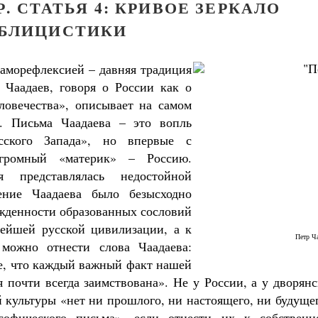
. СТАТЬЯ 4: КРИВОЕ ЗЕРКАЛО
БЛИЦИСТИКИ
саморефлексией – давняя традиция
 Чаадаев, говоря о России как о
ловечества»,
описывает на самом
. Письма Чаадаева – это вопль
сского Запада», но впервые с
огромный «материк» – Россию.
я представлялась недостойной
ение Чаадаева было безысходно
ужденности образованных сословий
ейшей русской цивилизации, а к
Петр Ч
можно отнести слова Чаадаева:
е, что каждый важный факт нашей
 почти всегда заимствована». Не у России, а у дворян
й
культуры «нет ни прошлого, ни настоящего, ни будуще
ученик Георгий Победоносец. Научись у
святого
софического письма», если отнести их к собственн