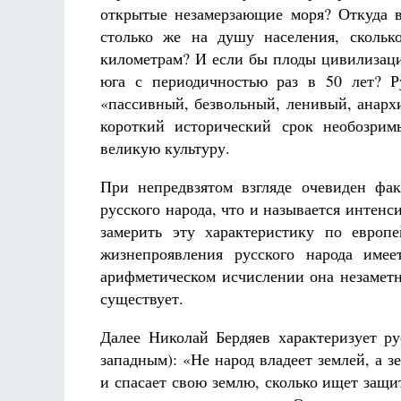
открытые незамерзающие моря? Откуда в
столько же на душу населения, сколь
километрам? И если бы плоды цивилизаци
юга с периодичностью раз в 50 лет? Р
«пассивный, безвольный, ленивый, анарх
короткий исторический срок необозрим
великую культуру.
При непредвзятом взгляде очевиден фа
русского народа, что и называется инте
замерить эту характеристику по европ
жизнепроявления русского народа име
арифметическом исчислении она незаметна
существует.
Далее Николай Бердяев характеризует ру
западным): «Не народ владеет землей, а 
и спасает свою землю, сколько ищет защи