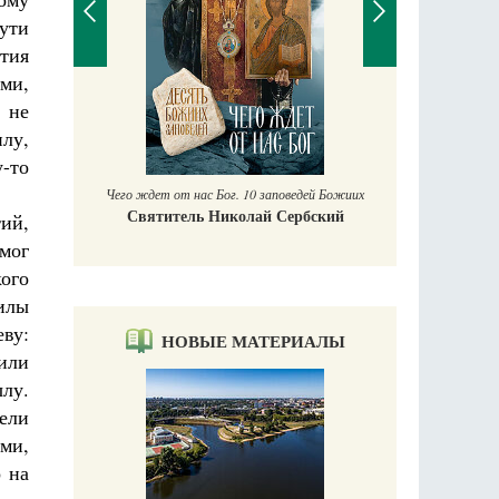
ути
ития
ми,
 не
Православный мальчик
Екатерина Баканова
лу,
у-то
Печорские и
 Божиих
Галин
кий
ий,
Е
мог
кого
илы
еву:
НОВЫЕ МАТЕРИАЛЫ
тили
лу.
цели
ми,
 на