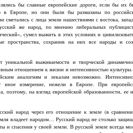
зялись бы славные европейские дороги, если бы их б
ко в Европе, но они были бы размазаны по российс
и сметались с лица земли нашествиями с востока, запа
усский же народ, по мнению либеральных публицист
ический», сумел выжить в этих условиях и цивилизоват
ые пространства, сохранив на них все народы и соз
кт уникальной выживаемости и творческой динамично
нсивным отношением к жизни и интенсивностью культуры
ейским аналогиям и лекалам невозможно. Интенсивно
ет иное измерение, нежели в Европе. При европейс
, поэтому, на взгляд европейской образованности, ее 
сский народ через его отношение к земле (в сравнени
земля владеет народом… Русский народ не столько защи
ты и спасения у своей земли. В русской земле всегда м