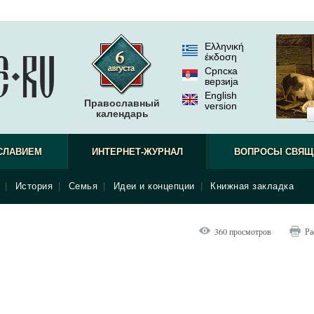
Ελληνική
έκδοση
Српска
верзиjа
English
Православный
version
календарь
СЛАВИЕМ
ИНТЕРНЕТ-ЖУРНАЛ
ВОПРОСЫ СВЯЩ
|
История
|
Семья
|
Идеи и концепции
|
Книжная закладка
360 просмотров
Ра