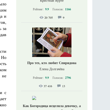
Кристиан Курте
ыло
ким
Рейтинг:
9.9
Голосов:
1166
да и
20 705
9
ов,
ь за
дав
сти
. Но
Про тех, кто любит Спиридона
сть
ком
Елена Долгачёва
и не
Рейтинг:
9.9
Голосов:
2796
37 416
13
и с
щает
ожно
Как Богородица исцелила девочку, а