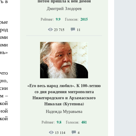
ть в
потом пришла к ней домой
Дмитрий Злодорев
Рейтинг:
9.9
Голосов:
2015
рые
арод
23 715
11
ыми
ыми
ень»
что
дно,
«Его весь народ любил». К 100-летию
сии
со дня рождения митрополита
ом –
Нижегородского и Арзамасского
кой
Николая (Кутепова)
ной
Надежда Муравьева
кой
Рейтинг:
9.8
Голосов:
481
13 114
4