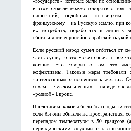
«государств», которые были по отношению
в этом смысле можно говорить о том, ч
нашествий, подобных половецким, та
французскому – на Русскую землю, при ко
их истребить, поработить и лишить в
обогатившие европейцев арабской наукой 
Если русский народ сумел отбиться от с
часть суши, то это может означать все ч
жизни». Это говорит о том, что «ме
эффективны. Таковые меры требовали о
«интенсивным отношением к жизни». Од
своем – чуждом для них – народе очеви
«родной» Европе.
Представим, каковы были бы плоды «инте
если бы они обитали на пространствах, с
перепадом температуры в 50 градусов (а
периодическими засухами, с разбросанно