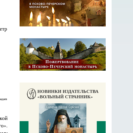
НОВИНКИ ИЗДАТЕЛЬСТВА
«ВОЛЬНЫЙ СТРАННИК»
аадаев
ской
го».
ому