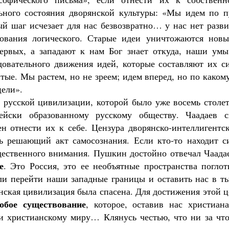
Роман Котов
льного состояния дворянской культуры: «Мы идем по п
ый шаг исчезает для нас безвозвратно… у нас нет разв
вования логического. Старые идеи уничтожаются новы
ервых, а западают к нам Бог знает откуда, наши умы
овательного движения идей, которые составляют их си
тые. Мы растем, но не зреем; идем вперед, но по каком
цели».
Чего ждет от нас Бог. 10 заповедей
Святитель Николай Сербс
 русской цивилизации, которой было уже восемь столет
ейски образованному русскому обществу. Чаадаев с
ен отнести их к себе. Цензура дворянско-интеллигентс
ть решающий акт самосознания. Если кто-то находит с
бщественного внимания. Пушкин достойно отвечал Чаада
е
. Это Россия, это ее необъятные пространства погло
ли перейти наши западные границы и оставить нас в ты
нская цивилизация была спасена. Для достижения этой 
обое существование
,
которое, оставив нас христиана
и христианскому миру… Клянусь честью, что ни за что