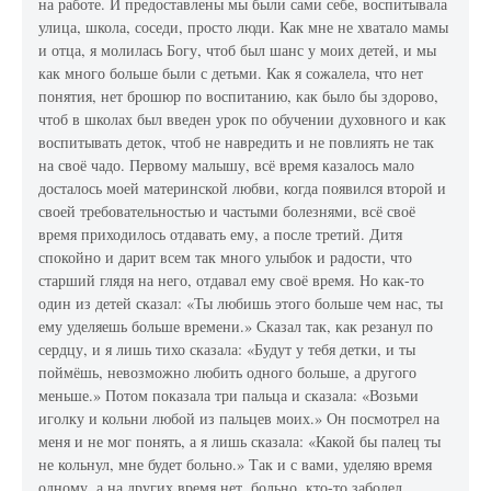
на работе. И предоставлены мы были сами себе, воспитывала
улица, школа, соседи, просто люди. Как мне не хватало мамы
и отца, я молилась Богу, чтоб был шанс у моих детей, и мы
как много больше были с детьми. Как я сожалела, что нет
понятия, нет брошюр по воспитанию, как было бы здорово,
чтоб в школах был введен урок по обучении духовного и как
воспитывать деток, чтоб не навредить и не повлиять не так
на своё чадо. Первому малышу, всё время казалось мало
досталось моей материнской любви, когда появился второй и
своей требовательностью и частыми болезнями, всё своё
время приходилось отдавать ему, а после третий. Дитя
спокойно и дарит всем так много улыбок и радости, что
старший глядя на него, отдавал ему своё время. Но как-то
один из детей сказал: «Ты любишь этого больше чем нас, ты
ему уделяешь больше времени.» Сказал так, как резанул по
сердцу, и я лишь тихо сказала: «Будут у тебя детки, и ты
поймёшь, невозможно любить одного больше, а другого
меньше.» Потом показала три пальца и сказала: «Возьми
иголку и кольни любой из пальцев моих.» Он посмотрел на
меня и не мог понять, а я лишь сказала: «Какой бы палец ты
не кольнул, мне будет больно.» Так и с вами, уделяю время
одному, а на других время нет, больно, кто-то заболел