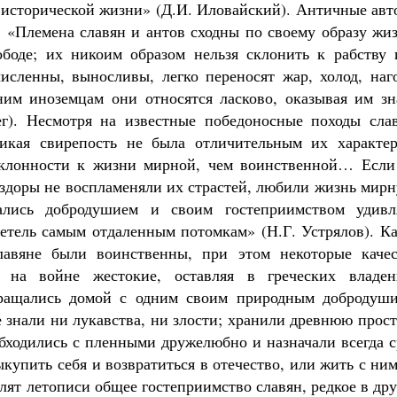
Роман Котов
 исторической жизни» (Д.И. Иловайский). Античные авт
: «Племена славян и антов сходны по своему образу жи
боде; их никоим образом нельзя склонить к рабству 
сленны, выносливы, легко переносят жар, холод, наго
им иноземцам они относятся ласково, оказывая им зн
г). Несмотря на известные победоносные походы слав
кая свирепость не была отличительным их характер
склонности к жизни мирной, чем воинственной… Если
аздоры не воспламеняли их страстей, любили жизнь мир
чались добродушием и своим гостеприимством удивл
детель самым отдаленным потомкам» (Н.Г. Устрялов). К
авяне были воинственны, при этом некоторые качес
 на войне жестокие, оставляя в греческих владен
вращались домой с одним своим природным добродуши
 знали ни лукавства, ни злости; хранили древнюю прос
обходились с пленными дружелюбно и назначали всегда 
ыкупить себя и возвратиться в отечество, или жить с ни
алят летописи общее гостеприимство славян, редкое в др