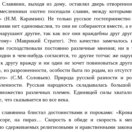
Славянин, выходя из дому, оставлял дверь отворенно
емесленники охотно посещали славян, между которыми
» (Н.М. Карамзин). Не только русское гостеприимство
ними нет единомыслия, то они не собираются вместе, а 
 нарушают другие, так как все они враждебны друг дру
гому» (Маврикий Стратег). Это качество замечалось 
ми господствовали постоянно различные мнения; ни в 
одни в чем-нибудь согласятся, то другие тотчас же нар
 к другу вражду и ни один не хочет повиноваться друг
, из разрозненности, особости быта по родам, из отсутс
го» (С.М. Соловьев). Природа русской разности и ро
бленности. Русская народность складывалась большой
множество различных племен. Единящей силы хватало
, что сказывается во все века.
 славянина блистал достоинствами и пороками: «Крова
ссоре, на пирах… Скорость в обиде и скорость к мес
ло сдерживаемых религиозными и нравственными закона