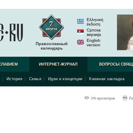
Ελληνική
έκδοση
Српска
верзиjа
English
Православный
version
календарь
СЛАВИЕМ
ИНТЕРНЕТ-ЖУРНАЛ
ВОПРОСЫ СВЯЩ
|
История
|
Семья
|
Идеи и концепции
|
Книжная закладка
356 просмотров
Ра