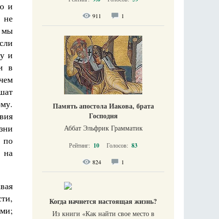
ю и
911
1
 не
 мы
если
гу и
и в
чем
ушат
ому.
Память апостола Иакова, брата
твия
Господня
зни
Аббат Эльфрик Грамматик
 по
Рейтинг:
10
Голосов:
83
 на
824
1
вая
ти,
Когда начнется настоящая жизнь?
ми;
Из книги «Как найти свое место в