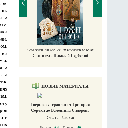
оры
зни,
или
ту,
аки
ян,
ом.
Чего ждет от нас Бог. 10 заповедей Божиих
 ни
Святитель Николай Сербский
ную,
яли
ак и
тва
НОВЫЕ МАТЕРИАЛЫ
иях
ем.
тоту
Тверь как терапия: от Григория
срок
Сороки до Валентина Сидорова
ми в
Оксана Головко
угих
Рейтинг:
9.6
Голосов:
59