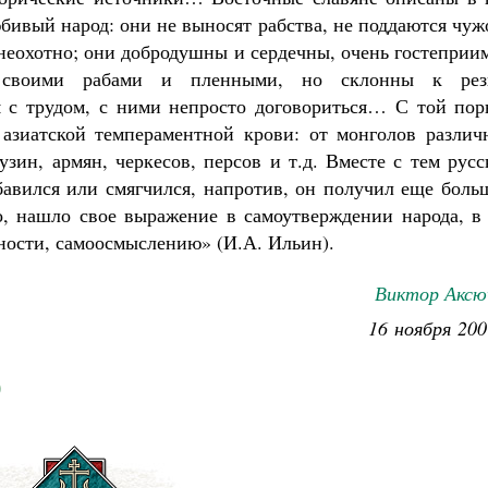
бивый народ: они не выносят рабства, не поддаются чу
 неохотно; они добродушны и сердечны, очень гостепри
 своими рабами и пленными, но склонны к рез
 с трудом, с ними непросто договориться… С той пор
азиатской темпераментной крови: от монголов различ
узин, армян, черкесов, персов и т.д. Вместе с тем рус
збавился или смягчился, напротив, он получил еще бол
но, нашло свое выражение в самоутверждении народа, в
ности, самоосмыслению» (И.А. Ильин).
Виктор Аксю
16 ноября 200