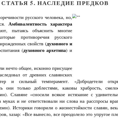
 СТАТЬЯ 5. НАСЛЕДИЕ ПРЕДКОВ
оречивости русского человека, но,
Амбивалентность характера
тся.
ают, пытаясь объяснить многие
оторые противоречия русского
духовного и
ирожденных свойств (
духовного архетипа
оспитания (
) и
.
ли нечто общее, исконно присущее
аследовал от древних славянских
тер и сильный темперамент. «Добродетели откр
сь они только доблестями, каковы храбрость, смелос
ин). Славяне «сносили всякое истязание с удивитель
в муках и не ответствовали ни слова на расспросы вра
Как найти своё место в жизни
мзин). Историки говорили о жизнестойкости славян, ве
Кирилл Мурышев
Великомученик Георгий Победоносец. Н
ров, хазар: «Все вынесло, все преодолело это упругое пл
святого