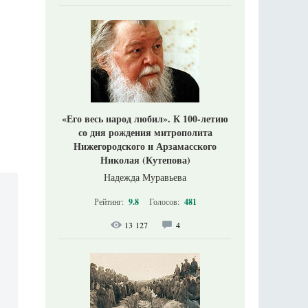
«Его весь народ любил». К 100-летию
со дня рождения митрополита
Нижегородского и Арзамасского
Николая (Кутепова)
Надежда Муравьева
Рейтинг:
9.8
Голосов:
481
13 127
4