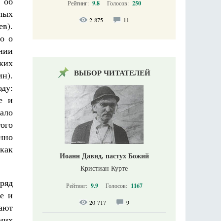
 об
Рейтинг:
9.8
Голосов:
250
лых
2 875
11
ев).
о о
нии
ских
ВЫБОР ЧИТАТЕЛЕЙ
ин).
оду:
е и
ало
ого
нно
как
Иоанн Давид, пастух Божий
Кристиан Курте
ряд
Рейтинг:
9.9
Голосов:
1167
е и
20 717
9
щают
них