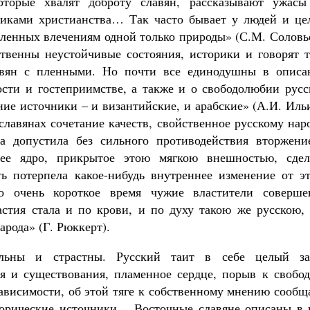
оторые хвалят доброту славян, рассказывают ужасы
никами христианства… Так часто бывает у людей и це
вленных влечениям одной только природы» (С.М. Соловь
твенны неустойчивые состояния, историки и говорят т
авян с пленными. Но почти все единодушны в описа
вости и гостеприимстве, а также и о свободолюбии рус
ние источники – и византийские, и арабские» (А.И. Иль
лавянах сочетание качеств, свойственное русскому нар
ва допустила без сильного противодействия вторжени
чее ядро, прикрытое этою мягкою внешностью, сдел
ь потерпела какое-нибудь внутреннее изменение от эт
но очень короткое время чужие властители соверше
астия стала и по крови, и по духу такою же русскою, 
рода» (Г. Рюккерт).
ельны и страстны. Русский таит в себе целый за
 и существования, пламенное сердце, порыв к свобод
зависимости, об этой тяге к собственному мнению сооб
торические источники… Восточные славяне описаны в 