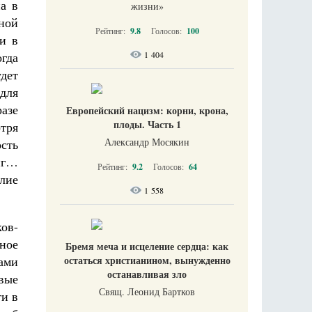
на в
жизни​»
ной
Рейтинг:
9.8
Голосов:
100
и в
1 404
огда
дет
для
азе
Европейский нацизм: корни, крона,
плоды. Часть 1
отря
Александр Мосякин
сть
иг…
Рейтинг:
9.2
Голосов:
64
елие
1 558
ов-
ное
Бремя меча и исцеление сердца: как
остаться христианином, вынужденно
ами
останавливая зло
авые
Свящ. Леонид Бартков
ти в