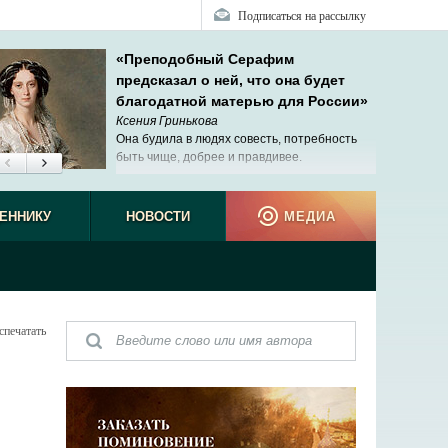
Подписаться на рассылку
«Преподобный Серафим
предсказал о ней, что она будет
благодатной матерью для России»
Ксения Гринькова
Она будила в людях совесть, потребность
быть чище, добрее и правдивее.
ЕННИКУ
НОВОСТИ
МЕДИА
спечатать