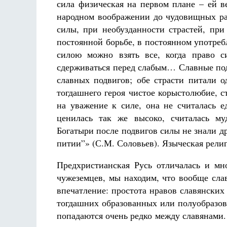
сила физическая на первом плане – ей ве
народном воображении до чудовищных ра
силы, при необузданности страстей, пр
постоянной борьбе, в постоянном употреб
силою можно взять все, когда право с
сдерживаться перед слабым… Славные под
славных подвигов; обе страсти питали о
тогдашнего героя чистое корыстолюбие, с
на уважение к силе, она не считалась е
ценилась так же высоко, считалась му
Богатыри после подвигов силы не знали д
питии”»
(С.М. Соловьев). Языческая рели
Предхристианская Русь отличалась и мн
чужеземцев, мы находим, что вообще сла
впечатление: простота нравов славянски
тогдашних образованных или полуобразов
попадаются очень редко между славянами.