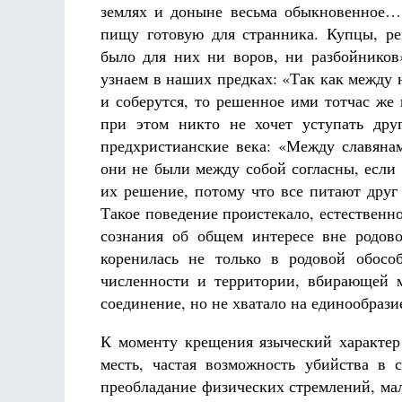
землях и доныне весьма обыкновенное… 
пищу готовую для странника. Купцы, р
было для них ни воров, ни разбойников
узнаем в наших предках: «Так как между 
и соберутся, то решенное ими тотчас же
при этом никто не хочет уступать дру
предхристианские века: «Между славяна
они не были между собой согласны, если 
их решение, потому что все питают друг
Такое поведение проистекало, естественно
сознания об общем интересе вне родово
коренилась не только в родовой обосо
численности и территории, вбирающей 
соединение, но не хватало на единообразие
К моменту крещения языческий характер
месть, частая возможность убийства в 
преобладание физических стремлений, ма