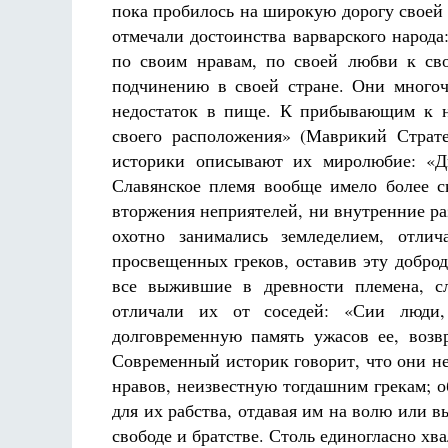
пока пробилось на широкую дорогу своей
отмечали достоинства варварского народа
по своим нравам, по своей любви к сво
подчинению в своей стране. Они многочи
недостаток в пище. К прибывающим к н
своего расположения» (Маврикий Страте
историки описывают их миролюбие: «Ди
Разлуки не будет
Фредерика де Грааф
Славянское племя вообще имело более 
вторжения неприятелей, ни внутренние р
охотно занимались земледелием, отли
просвещенных греков, оставив эту добро
все выжившие в древности племена, сл
отличали их от соседей: «Сии люди,
долговременную память ужасов ее, воз
Современный историк говорит, что они не
нравов, неизвестную тогдашним грекам; 
для их рабства, отдавая им на волю или в
свободе и братстве. Столь единогласно хв