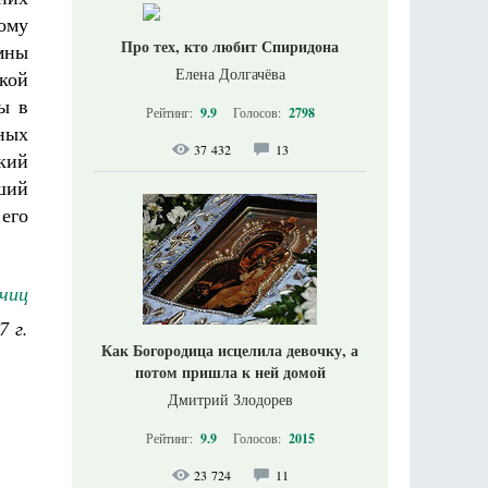
жому
Про тех, кто любит Спиридона
имны
Елена Долгачёва
кой
ы в
Рейтинг:
9.9
Голосов:
2798
ных
37 432
13
ский
ьший
 его
чиц
7 г.
Как Богородица исцелила девочку, а
потом пришла к ней домой
Дмитрий Злодорев
Рейтинг:
9.9
Голосов:
2015
23 724
11