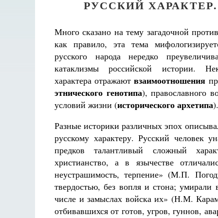
РУССКИЙ ХАРАКТЕР.
Много сказано на тему загадочной против
как правило, эта тема мифологизируе
русского народа нередко преувеличив
катаклизмы российской истории. Нек
взаимоотношения
характера отражают
пр
этнического генотипа
), православного в
исторического архетипа
условий жизни (
)
Разные историки различных эпох описыва
русскому характеру. Русский человек ун
предков талантливый сложный харак
христианство, а в язычестве отличали
неустрашимость, терпение» (М.П. Погод
твердостью, без вопля и стона; умирали 
числе и замыслах войска их» (Н.М. Кара
отбивавшихся от готов, угров, гуннов, ава