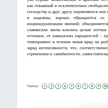
как отважный и исключительно свободолю
господству и друг другу подчиняются они
и надежны, хорошо обращаются со
индивидуализации мнений; объединяются
славянские жилы влились целые потоки 
оттенков, от кавказских народностей – гр
темперамент в течение веков вряд ли ра
заряд интенсивности, что, соответствен
стремлении к самобытности, самостоятель
Оценка:
1
2
3
4
5
6
7
8
9
10