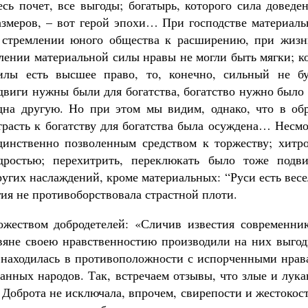
сь почет, все выгоды; богатырь, которого сила доведе
змеров, – вот герой эпохи… При господстве материаль
и стремлении юного общества к расширению, при жизн
лении материальной силы нравы не могли быть мягки; к
илы есть высшее право, то, конечно, сильный не бу
виги нужны были для богатства, богатство нужно было 
дна другую. Но при этом мы видим, однако, что в обр
трасть к богатству для богатства была осуждена… Несм
динственно позволенным средством к торжеству; хитро
дростью; перехитрить, переклюкать было тоже подв
ругих наслаждений, кроме материальных: “Руси есть вес
гия не противоборствовала страстной плоти.
ожеством добродетелей: «Сличив известия современник
вяне своею нравственностию производили на них выгод
х находилась в противоположности с испорченными нрав
анных народов. Так, встречаем отзывы, что злые и лук
 Доброта не исключала, впрочем, свирепости и жестокос