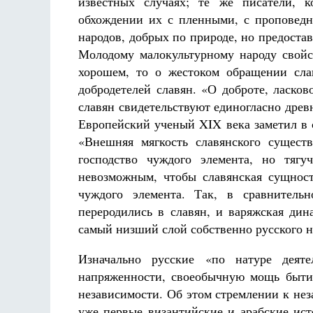
известных случаях; те же писатели, к
обхождении их с пленными, с проповед
народов, добрых по природе, но предоста
Молодому малокультурному народу свойс
хорошем, то о жестоком обращении сл
добродетелей славян. «О доброте, ласко
славян свидетельствуют единогласно древ
Европейский ученый XIX века заметил в с
«Внешняя мягкость славянского сущест
господство чуждого элемента, но тягу
невозможным, чтобы славянская сущност
чуждого элемента. Так, в сравнитель
переродились в славян, и варяжская дин
самый низший слой собственно русского на
Изначально русские «по натуре деят
напряженности, своеобычную мощь бытия
независимости. Об этом стремлении к не
уже первые византийские и арабские ис