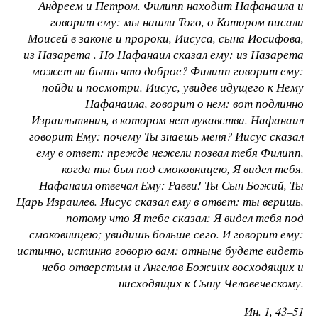
Андреем и Петром. Филипп находит Нафанаила и
говорит ему: мы нашли Того, о Котором писали
Моисей в законе и пророки, Иисуса, сына Иосифова,
из Назарета . Но Нафанаил сказал ему: из Назарета
может ли быть что доброе? Филипп говорит ему:
пойди и посмотри. Иисус, увидев идущего к Нему
Нафанаила, говорит о нем: вот подлинно
Израильтянин, в котором нет лукавства. Нафанаил
говорит Ему: почему Ты знаешь меня? Иисус сказал
ему в ответ: прежде нежели позвал тебя Филипп,
когда ты был под смоковницею, Я видел тебя.
Нафанаил отвечал Ему: Равви! Ты Сын Божий, Ты
Царь Израилев. Иисус сказал ему в ответ: ты веришь,
потому что Я тебе сказал: Я видел тебя под
смоковницею; увидишь больше сего. И говорит ему:
истинно, истинно говорю вам: отныне будете видеть
небо отверстым и Ангелов Божиих восходящих и
нисходящих к Сыну Человеческому.
Ин. 1, 43–51