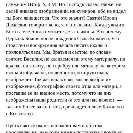
служи им (Втор. 5, 8–9). Но Господь сказал также: не
делай никаких изображений, ни кумиров, ибо не видел
ты Бога явившегося. Что это значит? Святой Иоанн
Дамаскин говорит: ясно, что это значит. Когда увидите
Бога в теле, тогда сможете делать иконы. Вот почему
Церковь Божия после рождения Сына Божиего, Его
страстей и воскресения начала писать иконы и
поклоняться им. Мы, братья и сестры, по словам
святого Василия, не кланяемся ни этому материалу, ни
краске, ни золоту, ни серебру или металлу, на котором
икона изображена, но личности, которую икона
изображает. Так же, как все вы, мы не выбросим
изображение, фотографию своего отца или матери, а
поставим ее на видное место, потому что на них
изображены наши родители (а это для нас важно), —
так тем более важно, когда речь идет о лике Божием и
о Его святых.
Пусть святые иконы напомнят вам и об этом:
прославляя их, нам тоже нужно постараться войти во