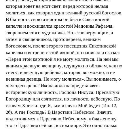
которая зовет на этот свет, перед которой нельзя
молиться, как говорил один великий русский богослов.
В бытность свою атеистом он был в Сикстинской
капелле и восхищался красотой Мадонны Рафаэля,
творением этого художника. Но, став верующим, а
затем и священником, протоиереем, великим
богословом, после второго посещения Сикстинской
капеллы и встречи с этой иконой, он написал и сказал:
«Перед этой картиной я не могу молиться. На ней мы
видим красивую женщину, идущую по облакам, как по
снегу, и несущую ребенка, которая, возможно, и не
невинная девица. Не могу молиться». Вы понимаете, о
чем здесь речь? Икона должна представлять
историческую личность, Господа Иисуса, Пресвятую
Богородицу или святителя, но личность небесную. По
словам Христа: где Я, там и слуга Мой будет (Ин. 12,
26). А где Господь? В Царствии Небесном. Значит,
подготовимся к Царствию Небесному, к блаженству
этого Царствия сейчас, в этом мире. Это одно только