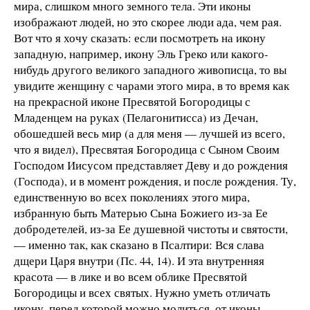
мира, слишком много земного тела. Эти иконы
изображают людей, но это скорее люди ада, чем рая.
Вот что я хочу сказать: если посмотреть на икону
западную, например, икону Эль Греко или какого-
нибудь другого великого западного живописца, то вы
увидите женщину с чарами этого мира, в то время как
на прекрасной иконе Пресвятой Богородицы с
Младенцем на руках (Пелагонитисса) из Дечан,
обошедшей весь мир (а для меня — лучшей из всего,
что я видел), Пресвятая Богородица с Сыном Своим
Господом Иисусом представляет Деву и до рождения
(Господа), и в момент рождения, и после рождения. Ту,
единственную во всех поколениях этого мира,
избранную быть Матерью Сына Божиего из-за Ее
добродетелей, из-за Ее душевной чистоты и святости,
— именно так, как сказано в Псалтири: Вся слава
дщери Царя внутри (Пс. 44, 14). И эта внутренняя
красота — в лике и во всем облике Пресвятой
Богородицы и всех святых. Нужно уметь отличать
икону, перед которой можно молиться, от иконы,