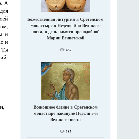
). А
для
оей
Божественная литургия в Сретенском
монастыре в Неделю 5-ю Великого
ком,
поста, в день памяти преподобной
м и
Марии Египетской
ас и
и Ты
467
ний:
и,
Всенощное бдение в Сретенском
монастыре накануне Недели 5-й
Великого поста
387