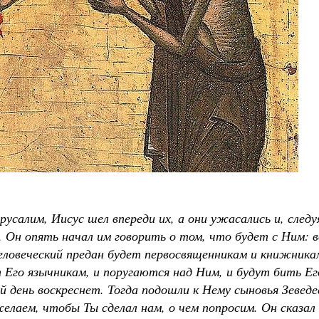
Великомученик Георгий Победоносец. Н
святого
Роман Котов
Как найти своё место в жизни
Кирилл Мурышев
русалим, Иисус шел впереди их, а они ужасались и, следу
, Он опять начал им говорить о том, что будет с Ним: 
еловеческий предан будет первосвященникам и книжника
 Его язычникам, и поругаются над Ним, и будут бить Ег
й день воскреснет. Тогда подошли к Нему сыновья Зевед
елаем, чтобы Ты сделал нам, о чем попросим. Он сказал