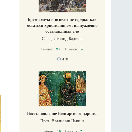
Бремя меча и исцеление сердца: как
остаться христианином, вынужденно
останавливая зло
Свящ. Леонид Бартков
Рейтинг:
9.8
Голосов:
37
418
Восстановление Болгарского царства
Прот. Владислав Цыпин
Рейтинг:
10
Голосов:
2