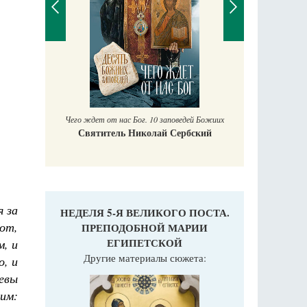
П
Е
аучись у
Чего ждет от нас Бог. 10 заповедей Божиих
Святитель Николай Сербский
я за
НЕДЕЛЯ 5-Я ВЕЛИКОГО ПОСТА.
вот,
ПРЕПОДОБНОЙ МАРИИ
ЕГИПЕТСКОЙ
м, и
Другие материалы сюжета:
о, и
еевы
 им: