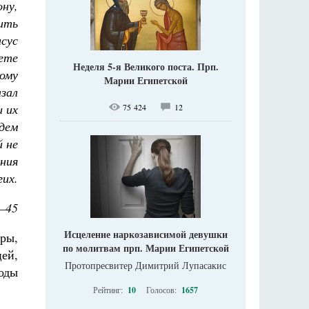
ону,
пить
сус
дете
Неделя 5-я Великого поста. Прп.
кому
Марии Египетской
азал
и их
75 424
12
дем
й не
ния
гих.
2–45
Исцеление наркозависимой девушки
тры,
по молитвам прп. Марии Египетской
цей,
Протопресвитер Димитрий Лупасакис
оды
Рейтинг:
10
Голосов:
1657