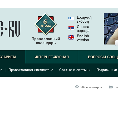
Ελληνική
έκδοση
Српска
верзиjа
English
Православный
version
календарь
СЛАВИЕМ
ИНТЕРНЕТ-ЖУРНАЛ
ВОПРОСЫ СВЯЩ
ка
|
Православная библиотека
|
Святые и святыни
|
Подвижники 
907 просмотров
Ра