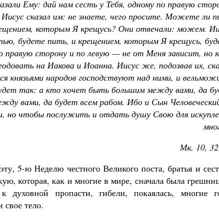
зали Ему: дай нам сесть у Тебя, одному по правую стор
о Иисус сказал им: не знаете, чего просите. Можете ли 
рещением, которым Я крещусь? Они отвечали: можем. Ии
пью, будете пить, и крещением, которым Я крещусь, бу
о правую сторону и по левую — не от Меня зависит, но 
годовать на Иакова и Иоанна. Иисус же, подозвав их, ск
ся князьями народов господствуют над ними, и вельмож
удет так: а кто хочет быть большим между вами, да бу
жду вами, да будет всем рабом. Ибо и Сын Человечески
и, но чтобы послужить и отдать душу Свою для искупле
мно
Мк. 10, 3
эту, 5-ю Неделю честного Великого поста, братья и сес
ю, которая, как и многие в мире, сначала была грешни
к духовной пропасти, гибели, покаялась, многие г
 свое тело.