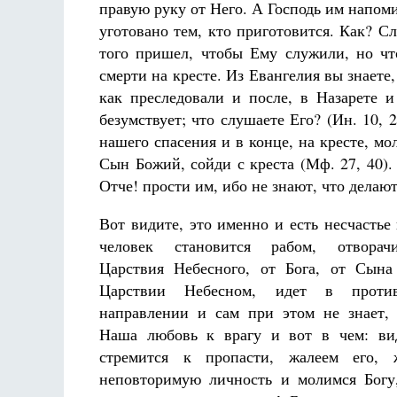
правую руку от Него. А Господь им напомин
уготовано тем, кто приготовится. Как? 
того пришел, чтобы Ему служили, но чт
смерти на кресте. Из Евангелия вы знаете
как преследовали и после, в Назарете 
безумствует; что слушаете Его? (Ин. 10,
нашего спасения и в конце, на кресте, мо
Сын Божий, сойди с креста (Мф. 27, 40)
Отче! прости им, ибо не знают, что делают 
Вот видите, это именно и есть несчастье 
человек становится рабом, отворач
Царствия Небесного, от Бога, от Сына
Царствии Небесном, идет в против
направлении и сам при этом не знает, 
Наша любовь к врагу и вот в чем: вид
стремится к пропасти, жалеем его, 
неповторимую личность и молимся Богу