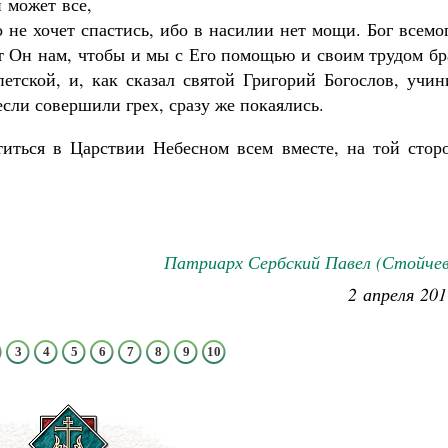
 может все,
о не хочет спастись, ибо в насилии нет мощи. Бог всем
ет Он нам, чтобы и мы с Его помощью и своим трудом б
етской, и, как сказал святой Григорий Богослов, учин
если совершили грех, сразу же покаялись.
иться в Царствии Небесном всем вместе, на той сторо
Патриарх Сербский Павел (Стойчев
2 апреля 201
3
4
5
6
7
8
9
10