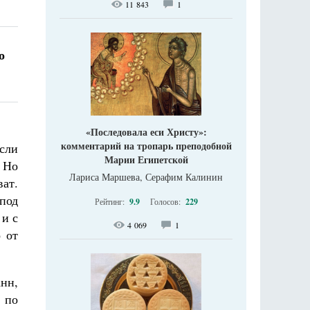
11 843
1
о
«Последовала еси Христу»:
комментарий на тропарь преподобной
Если
Марии Египетской
. Но
Лариса Маршева, Серафим Калинин
ват.
под
Рейтинг:
9.9
Голосов:
229
 и с
4 069
1
о от
нн,
 по