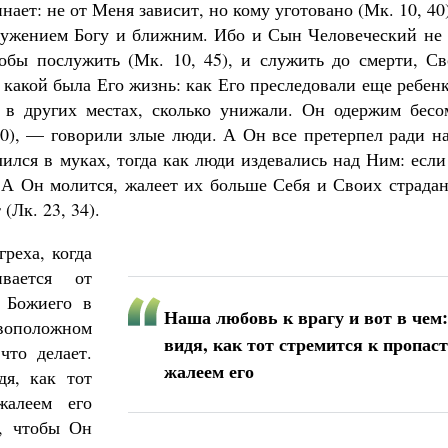
ает: не от Меня зависит, но кому уготовано (Мк. 10, 40
Служением Богу и ближним. Ибо и Сын Человеческий не 
обы послужить (Мк. 10, 45), и служить до смерти, Св
, какой была Его жизнь: как Его преследовали еще ребен
и в других местах, сколько унижали. Он одержим бесо
 20), — говорили злые люди. А Он все претерпел ради н
лился в муках, тогда как люди издевались над Ним: есл
. А Он молится, жалеет их больше Себя и Своих страда
(Лк. 23, 34).
греха, когда
ивается от
 Божиего в
Наша любовь к врагу и вот в чем:
оположном
видя, как тот стремится к пропаст
что делает.
жалеем его
я, как тот
жалеем его
, чтобы Он