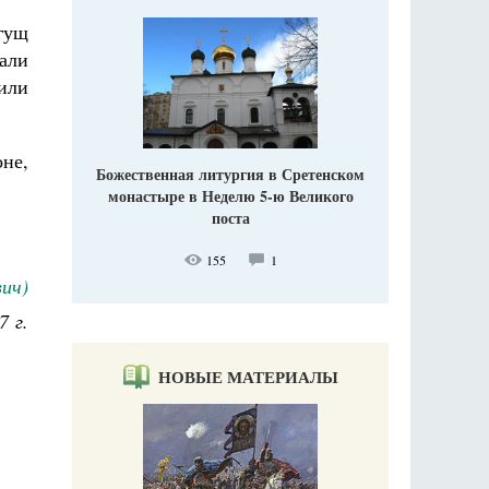
огущ
рали
или
не,
Божественная литургия в Сретенском
монастыре в Неделю 5-ю Великого
поста
155
1
ич)
7 г.
НОВЫЕ МАТЕРИАЛЫ