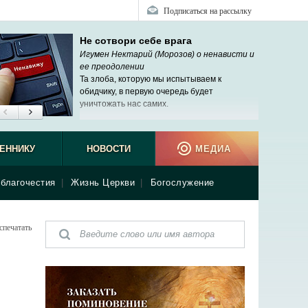
Подписаться на рассылку
Не сотвори себе врага
Игумен Нектарий (Морозов) о ненависти и
ее преодолении
Та злоба, которую мы испытываем к
обидчику, в первую очередь будет
уничтожать нас самих.
ЕННИКУ
НОВОСТИ
МЕДИА
благочестия
|
Жизнь Церкви
|
Богослужение
спечатать