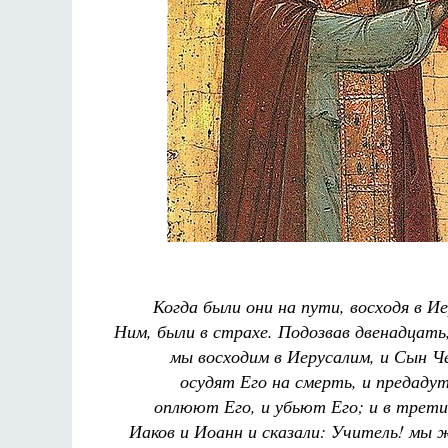
Разлуки не будет
Фредерика де Грааф
Когда были они на пути, восходя в Ие
Ним, были в страхе. Подозвав двенадцать
мы восходим в Иерусалим, и Сын Ч
осудят Его на смерть, и предадут
оплюют Его, и убьют Его; и в трети
Иаков и Иоанн и сказали: Учитель! мы ж