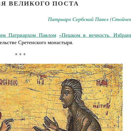
-Я ВЕЛИКОГО ПОСТА
Патриарх Сербский Павел (Стойчев
ким Патриархом Павлом
«Пешком в вечность. Избран
ельстве Сретенского монастыря.
* * *