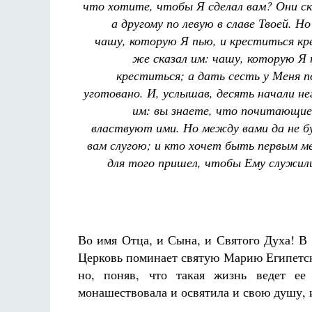
что хотите, чтобы Я сделал вам? Они ска
а другому по левую в славе Твоей. Н
чашу, которую Я пью, и креститься к
же сказал им: чашу, которую Я 
креститься; а дать сесть у Меня п
уготовано. И, услышав, десять начали не
им: вы знаете, что почитающие
властвуют ими. Но между вами да не б
вам слугою; и кто хочет быть первым ме
для того пришел, чтобы Ему служил
Во имя Отца, и Сына, и Святого Духа! В 
Церковь поминает святую Марию Египетску
но, поняв, что такая жизнь ведет ее 
монашествовала и освятила и свою душу, и