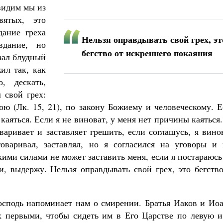
видим мы из
ятых, это
ание греха
Нельзя оправдывать свой грех, эт
вдание, но
бегство от искреннего покаяния
азал блудный
ил так, как
, дескать,
 свой грех:
ою (Лк. 15, 21), по закону Божиему и человеческому. 
каяться. Если я не виноват, у меня нет причины каяться
варивает и заставляет грешить, если соглашусь, я вино
оваривал, заставлял, но я согласился на уговоры и 
ими силами не может заставить меня, если я постараюсь
и, выдержу. Нельзя оправдывать свой грех, это бегств
осподь напоминает нам о смирении. Братья Иаков и Иоа
х первыми, чтобы сидеть им в Его Царстве по левую и