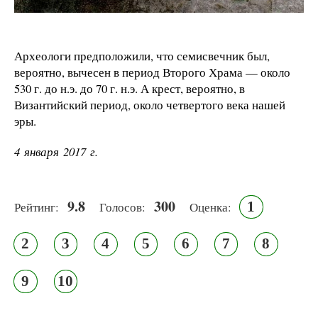
Археологи предположили, что семисвечник был,
вероятно, вычесен в период Второго Храма — около
530 г. до н.э. до 70 г. н.э. А крест, вероятно, в
Византийский период, около четвертого века нашей
эры.
4 января 2017 г.
9.8
300
1
Рейтинг:
Голосов:
Оценка:
2
3
4
5
6
7
8
9
10