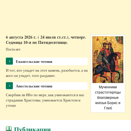
человека, вылезшего из
Галина Гурская
столичной подземки
Другие материалы раздела
6 августа 2026 г. ( 24 июля ст.ст.), четверг.
Седмица 10-я по Пятидесятнице.
Поста нет.
›
Евангельские чтения
И тот, кто упадет на этот камень, разобьется, а на
кого он упадет, того раздавит.
›
Апостольские чтения
Мученники
страстотерпцы
Скорбим ли Ибо по мере, как умножаются в нас
благоверные
страдания Христовы, умножается Христом и
князья Борис и
утеше
Глеб
Публикации