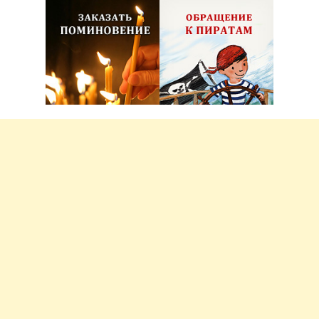
Псковская митрополия и Псково-Печерский
монастырь
В городе без метро
О принце Готфриде, рыцаре
Рождественской звезды
Великий Новгород глазами