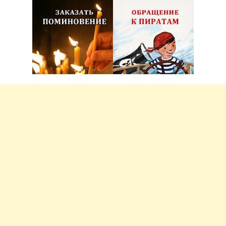
Псковская митрополия и Псково-Печерский
монастырь
В городе без метро
О принце Готфриде, рыцаре
Рождественской звезды
Великий Новгород глазами