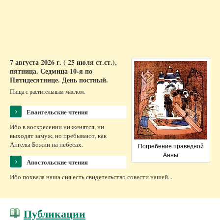
человека, вылезшего из
Галина Гурская
столичной подземки
Другие материалы раздела
7 августа 2026 г. ( 25 июля ст.ст.),
пятница.
Седмица 10-я по
Пятидесятнице.
День постный.
Пища с растительным маслом.
›
Евангельские чтения
Ибо в воскресении ни женятся, ни
выходят замуж, но пребывают, как
Ангелы Божии на небесах.
Погребение праведной
Анны
›
Апостольские чтения
Ибо похвала наша сия есть свидетельство совести нашей...
Публикации