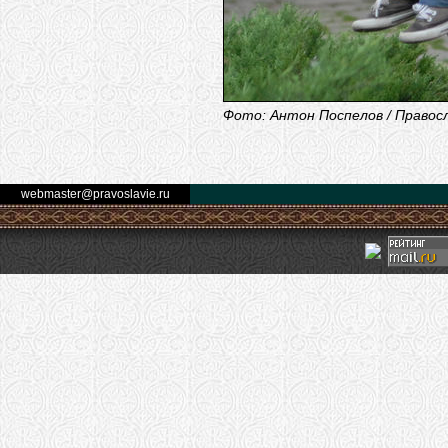
Фото: Антон Поспелов / Правос
webmaster@pravoslavie.ru