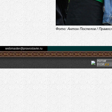
Фото: Антон Поспелов / Правос
webmaster@pravoslavie.ru