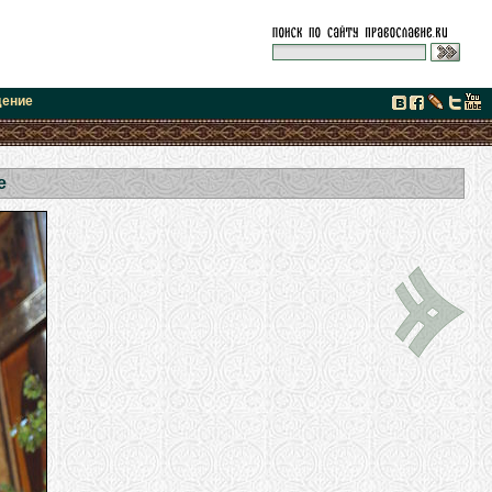
дение
е