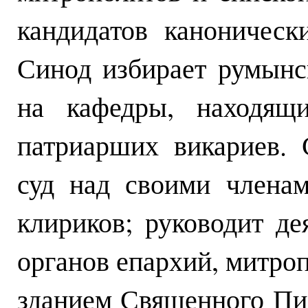
кандидатов каноничес
Синод избирает румынс
на кафедры, находящи
патриарших викариев.
суд над своими члена
клириков; руководит д
органов епархий, митроп
зданием Священного Пи