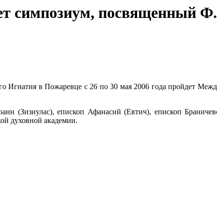
ет симпозиум, посвященный Ф
го Игнатия в Пожаревце с 26 по 30 мая 2006 года пройдет Ме
анн (Зизиулас), епископ Афанасий (Евтич), епиcкоп Браничев
ой духовной академии.