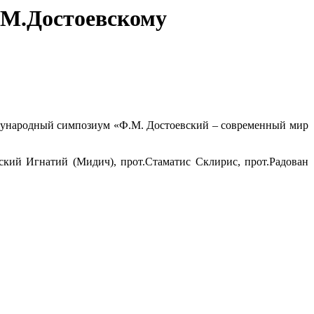
.М.Достоевскому
ждународный симпозиум «Ф.М. Достоевский – современный мир
ский Игнатий (Мидич), прот.Стаматис Склирис, прот.Радован