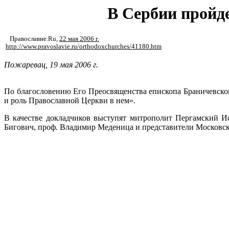
В Сербии пройд
Православие.Ru
,
22 мая 2006 г.
http://www.pravoslavie.ru/orthodoxchurches/41180.htm
Пожаревац, 19 мая 2006 г.
По благословению Его Преосвященства епископа Браничевско
и роль Православной Церкви в нем».
В качестве докладчиков выступят митрополит Пергамский Ио
Бигович, проф. Владимир Меденица и представители Московск