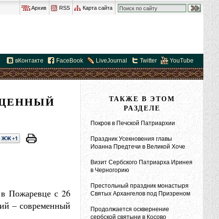
Архив
RSS
Карта сайта
вКонтакте
FaceBook
LiveJournal
Twitter
YouTube
ЯЩЕННЫЙ
ТАКЖЕ В ЭТОМ
РАЗДЕЛЕ
Покров в Печской Патриархии
Праздник Усекновения главы
Иоанна Предтечи в Великой Хоче
Визит Сербского Патриарха Иринея
в Черногорию
Престольный праздник монастыря
 в Пожаревце с 26
Святых Архангелов под Призреном
кий – современный
Продолжается осквернение
сербской святыни в Косово