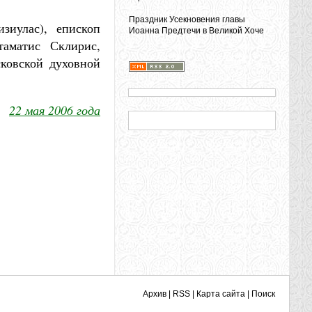
Праздник Усекновения главы
зиулас), епископ
Иоанна Предтечи в Великой Хоче
таматис Склирис,
ковской духовной
22 мая 2006 года
Архив
|
RSS
|
Карта сайта
|
Поиск