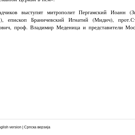
адчиков выступят митрополит Пергамский Иоанн (Зи
), епиcкоп Браничевский Игнатий (Мидич), прот.С
гович, проф. Владимир Меденица и представители Мос
glish version
|
Српска верзиjа