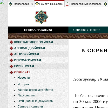
7
Православие.Ru
Поместные Церкви
Православный Календарь
авг
ПРАВОСЛАВИЕ.RU
Сербская / Новости
КОНСТАНТИНОПОЛЬСКАЯ
В СЕРБ
АЛЕКСАНДРИЙСКАЯ
АНТИОХИЙСКАЯ
ИЕРУСАЛИМСКАЯ
ГРУЗИНСКАЯ
СЕРБСКАЯ
Новости
Пожаревац, 19 мая
История
Каноническое устройство
По благословению
Персоналии
по 30 мая 2006 г
Официальные документы
мир и роль Право
Святые и святыни