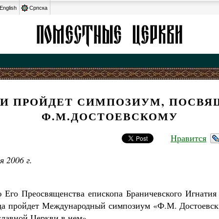
English
Српска
ИИ ПРОЙДЕТ СИМПОЗИУМ, ПОСВ
Ф.М.ДОСТОЕВСКОМУ
Нравится
 2006 г.
 Его Преосвященства епископа Браничевского Игнатия
ода пройдет Международный симпозиум «Ф.М. Достоевс
славной Церкви в нем».