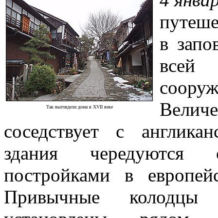
путеше
в запо
всей
соор
Велич
Так выглядели дома в XVII веке
соседствует с англика
здания чередуются
постройками в европей
Привычные колодцы