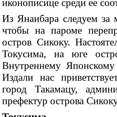
иконописице среди ее соо
Из Янаибара следуем за 
чтобы на пароме переп
остров Сикоку. Настояте
Токусима, на юге остр
Внутреннему Японскому
Издали нас приветству
город Такамацу, админ
префектур острова Сикоку
Токусима