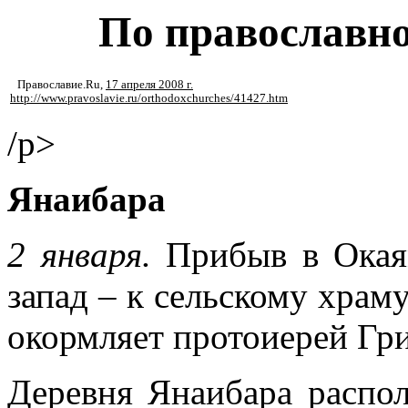
По православно
Православие.Ru
,
17 апреля 2008 г.
http://www.pravoslavie.ru/orthodoxchurches/41427.htm
/p>
Янаибара
2 января.
Прибыв в Окая
запад – к сельскому храм
окормляет протоиерей Гри
Деревня Янаибара распо