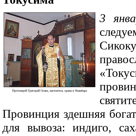
3 янва
следу
Сико
право
«Ток
прови
Протоиерей Григорий Огава, настоятель храма в Янаибара
святи
Провинция здешняя богат
для вывоза: индиго, сах