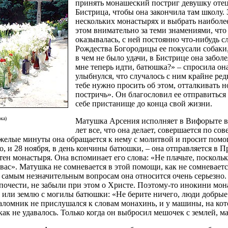
принять монашеский постриг девушку отец
Бистрица, чтобы она закончила там школу.
нескольких монастырях и выбрать наиболее 
этом внимательно за теми знамениями, что 
оказывалась, с ней постоянно что-нибудь 
Рождества Богородицы ее покусали собаки,
в чем не было удачи, в Бистрице она забол
мне теперь идти, батюшка?» – спросила он
улыбнулся, что случалось с ним крайне ре
тебе нужно просить об этом, отталкивать 
постричь». Он благословил ее отправиться 
себе пристанище до конца свой жизни.
ка)
Матушка Арсения исполняет в Вифорыте в
лет все, что она делает, совершается по сов
елые минуты она обращается к нему с молитвой и просит помощи.
, и 28 ноября, в день кончины батюшки, – она отправляется в 
ен монастыря. Она вспоминает его слова: «Не плачьте, поскольку 
 вас». Матушка не сомневается в этой помощи, как не сомневает
 самым незначительным вопросам она относится очень серьезно. 
почести, не забыли при этом о Христе. Поэтому-то инокини мо
а или землю с могилы батюшки: «Не берите ничего, люди добрые
ломник не прислушался к словам монахинь, и у машины, на кот
ак не удавалось. Только когда он выбросил мешочек с землей, ма