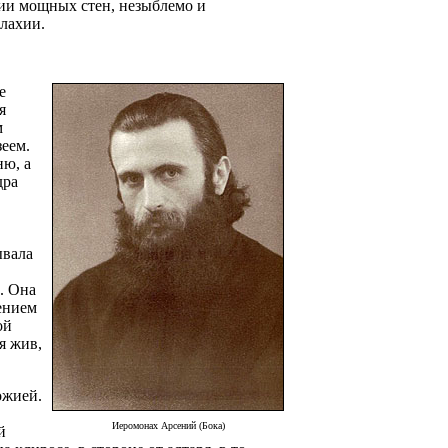
нии мощных стен, незыблемо и
лахии.
е
я
м
зеем.
ню, а
дра
ывала
. Она
ением
ой
я жив,
ожией.
Иеромонах Арсений (Бока)
й