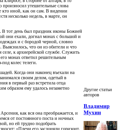
 клиросе, в стороне от алтаря, в то
но произносил утешительные слова
 кто иной, как он сам. В видении
тя несколько недель, в марте, он
с. В тот день был праздник иконы Божией
ой они ехали, догнал монах с большой и
одеждах и с бородой черной, словно
 Выяснилось, что он из обители и что
 селе, к архиерейской службе. Служить
и его монах ответил решительным
-под колес телеги.
шадей. Когда они наконец въехали на
 занимался своим делом, одетый в
ения в первый раз встретила отца
ким образом ему удалось незаметно
Другие статьи
авторов
Владимир
Мухин
Арсения, как вся она преображается, и
шемся от постоянного поста и ночных
вой, но ей трудно подобрать
зносит: «Плечи его заслоняли горизонт,