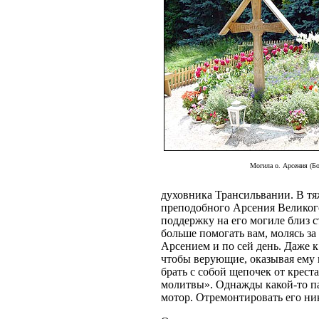
Могила о. Арсения (Бо
духовника Трансильвании. В тяж
преподобного Арсения Великого
поддержку на его могиле близ ст
больше помогать вам, молясь за
Арсением и по сей день. Даже к
чтобы верующие, оказывая ему 
брать с собой щепочек от крест
молитвы». Однажды какой-то па
мотор. Отремонтировать его ник