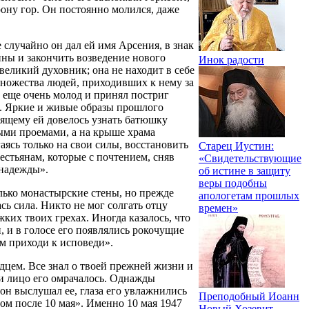
орону гор. Он постоянно молился, даже
 случайно он дал ей имя Арсения, в знак
ины и закончить возведение нового
Инок радости
великий духовник; она не находит в себе
 множества людей, приходивших к нему за
 еще очень молод и принял постриг
з. Яркие и живые образы прошлого
оящему ей довелось узнать батюшку
ыми проемами, а на крыше храма
аясь только на свои силы, восстановить
Старец Иустин:
стьянам, которые с почтением, сняв
«Свидетельствующие
 надежды».
об истине в защиту
веры подобны
олько монастырские стены, но прежде
апологетам прошлых
сь сила. Никто не мог солгать отцу
времен»
ких твоих грехах. Иногда казалось, что
н, и в голосе его появлялись рокочущие
ом приходи к исповеди».
дцем. Все знал о твоей прежней жизни и
, и лицо его омрачалось. Однажды
 он выслушал ее, глаза его увлажнились
Преподобный Иоанн
том после 10 мая». Именно 10 мая 1947
Новый Хозевит