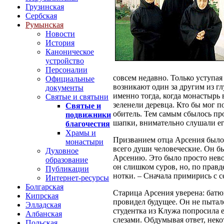
Грузинская
Сербская
Румынская
Новости
История
Каноническое
устройство
Персоналии
совсем недавно. Только уступа
Официальные
возникают один за другим из г
документы
именно тогда, когда монастырь
Святые и святыни
зеленели деревца. Кто бы мог п
Святые и
обитель. Тем самым сбылось пр
подвижники
шапки, внимательно слушали его
благочестия
Храмы и
Призванием отца Арсения было с
монастыри
всего души человеческие. Он бы
Духовное
Арсению. Это было просто невоз
образование
он слишком суров, но, по правд
Публикации
нотки. – Сначала примирись с с
Интернет-ресурсы
Болгарская
Старица Арсения уверена: батю
Кипрская
провидел будущее. Он не пыталс
Элладская
студентка из Клужа попросила е
Албанская
слезами. Обдумывая ответ, неко
Польская