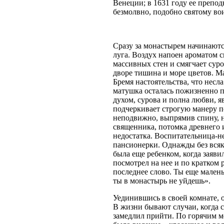
Венеции; в 1631 году ее препо
безмолвно, подобно святому во
Сразу за монастырем начинаютс
луга. Воздух напоен ароматом с
массивных стен и смягчает сур
дворе тишина и море цветов. М
Бремя настоятельства, что несл
матушка осталась пожизненно по
духом, сурова и полна любви, я
подчеркивает строгую манеру п
неподвижно, выпрямив спину, н
священника, потомка древнего и
недостатка. Воспитательница-
пансионерки. Однажды без вся
была еще ребенком, когда заяв
посмотрел на нее и по кратком 
последнее слово. Ты еще малень
ты в монастырь не уйдешь».
Уединившись в своей комнате, 
В жизни бывают случаи, когда с
замедлил прийти. По горячим м