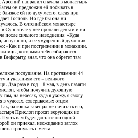
 Арсений направил сначала в монастырь
 Затем он предложил ей побывать в
близкое ей по духу место, следя при
дает Господь. Но где бы она ни
случалось. В олтенийском монастыре
 в Сурпателе у нее пропали деньги и ни
ела после сильного наводнения. «Куда
а, испуганно, и ее умудренный духовник
дко: «Как и при пострижении в монахини,
ножницы, которыми тебя собираются
в Вифорыту, зная, что она обретет там
еликое послушание. На протяжении 44
ету и указаниям его – великого
 Два раза в год – 8 мая, в день памяти
Прислоп, чтобы получить духовную
там, на небесах, куда я ухожу, я смогу
ся в чудесах, совершаемых отцом
Так, батюшка завещал не почитать его,
настыря Прислоп просят верующих не
. Пусть вам будет достаточно одной
орой он приехал, неожиданно заглох
шина тронулась с места.