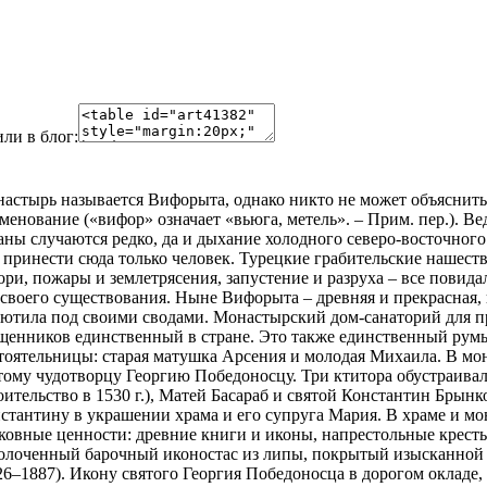
ли в блог:
астырь называется Вифорыта, однако никто не может объяснить,
менование («вифор» означает «вьюга, метель». – Прим. пер.). Ве
аны случаются редко, да и дыхание холодного северо-восточного
 принести сюда только человек. Турецкие грабительские нашес
ори, пожары и землетрясения, запустение и разруха – все повид
 своего существования. Ныне Вифорыта – древняя и прекрасная, 
ютила под своими сводами. Монастырский дом-санаторий для п
щенников единственный в стране. Это также единственный румы
тоятельницы: старая матушка Арсения и молодая Михаила. В мо
тому чудотворцу Георгию Победоносцу. Три ктитора обустраивал
оительство в 1530 г.), Матей Басараб и святой Константин Брын
стантину в украшении храма и его супруга Мария. В храме и мо
ковные ценности: древние книги и иконы, напрестольные кресты
олоченный барочный иконостас из липы, покрытый изысканной 
26–1887). Икону святого Георгия Победоносца в дорогом окладе,