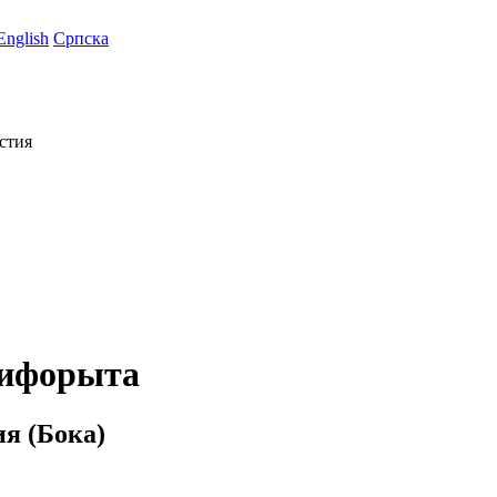
English
Српска
стия
Вифорыта
я (Бока)