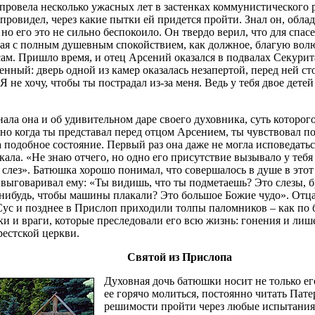
 провела несколько ужасных лет в застенках коммунистического 
провидел, через какие пытки ей придется пройти. Знал он, обла
 но его это не сильно беспокоило. Он твердо верил, что для спа
ая с полным душевным спокойствием, как должное, благую вол
сам. Пришло время, и отец Арсений оказался в подвалах Секурит
енный: дверь одной из камер оказалась незапертой, перед ней с
. Я не хочу, чтобы ты пострадал из-за меня. Ведь у тебя двое дете
ала она и об удивительном даре своего духовника, суть которог
, но когда ты представал перед отцом Арсением, ты чувствовал п
подобное состояние. Первый раз она даже не могла исповедатьс
кала. «Не знаю отчего, но одно его присутствие вызывало у тебя
лез». Батюшка хорошо понимал, что совершалось в душе в этот ми
 выговаривал ему: «Ты видишь, что ты подметаешь? Это слезы, 
нибудь, чтобы машины плакали? Это большое Божие чудо». Отца
ус и позднее в Прислоп приходили толпы паломников – как по б
ки и враги, которые преследовали его всю жизнь: гонения и лиш
естской церкви.
Святой из Прислопа
Духовная дочь батюшки носит не только его
ее горячо молиться, постоянно читать Пате
решимости пройти через любые испытания