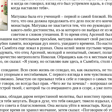
и когда он говорил, взгляд его был устремлен вдаль, в ст
когда наставлял тебя».
Матушка была его ученицей – первой и самой близкой. Не
того, что она должна продолжить его дело после его конч
монастыря. Матушка не хвастается тем, что ею руководил 
какого-либо достоинства, из-за которого он выбрал ее из
советом и словом утешения. В то время отец Арсений был
я нашим настоятельным просьбам, матушка начинает свой расска
лубин памяти, воскрешая дух иного, ушедшего времени. По-наст
 в Сымбэта еще лежал в руинах. Окна келий зияли пустыми черн
одумать, что отец Арсений, молодой и неопытный, сможет, полаг
орочество митрополита Николая. Обращаясь как-то к местным кре
, он сказал: «Я ухожу, но оставляю вам здесь, в Сымбэта, столп
озидание. Всю свою жизнь он созидал, но, как оказалось, не т
л упорным и несгибаемым. С первого взгляда в нем чувствовала
можно. Зачастую он призывал тебя к себе и говорил о самых тяж
е говоря, он всегда был прав. «Чего же ты хочешь? – вопрошал о
естрой твоей, с которой ты со вчерашнего дня в ссоре, а уже пот
шка, обладая даром непрестанной молитвы, был воистину прови
я тебя запугать. Видя в духе, что тебя ожидает, тяжело вздыхал
го совета и благословения. Она желала уйти в монастырь. Когда
торое время он хранил молчание, затем сказал: «Поговорим об э