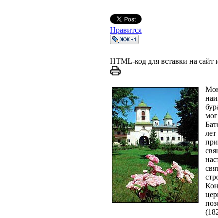
Нравится
HTML-код для вставки на сайт и
Мон
наи
бур
мог
Бат
лет
при
свя
нас
свя
стр
Кон
цер
поз
(18