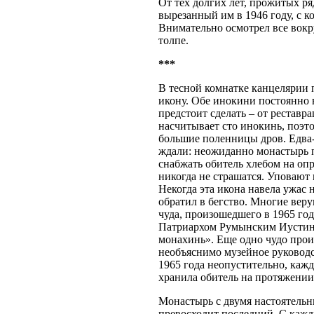
От тех долгих лет, прожитых ря
вырезанный им в 1946 году, с 
Внимательно осмотрел все вокру
толпе.
***
В тесной комнатке канцелярии 
икону. Обе инокини постоянно в
предстоит сделать – от рестав
насчитывает сто инокинь, поэт
большие поленницы дров. Едва-
ждали: неожиданно монастырь п
снабжать обитель хлебом на оп
никогда не страшатся. Уповают
Некогда эта икона навела ужас 
обратил в бегство. Многие вер
чуда, произошедшего в 1965 год
Патриархом Румынским Иустини
монахинь». Еще одно чудо прои
необъяснимо музейное руководс
1965 года неопустительно, каж
хранила обитель на протяжении 
Монастырь с двумя настоятельни
превосходит последний. С кажд