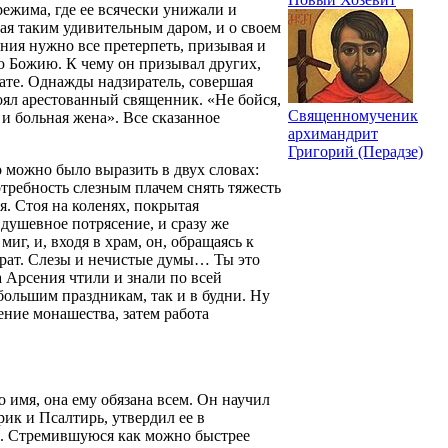
режима, где ее всячески унижали и
дая таким удивительным даром, и о своем
сения нужно все претерпеть, призывая и
ю Божию. К чему он призывал других,
ате. Однажды надзиратель, совершая
тоял арестованный священник. «Не бойся,
Священномученик
й и больная жена». Все сказанное
архимандрит
Григорий (Перадзе)
о можно было выразить в двух словах:
отребность слезным плачем снять тяжесть
я. Стоя на коленях, покрытая
 душевное потрясение, и сразу же
г, и, входя в храм, он, обращаясь к
брат. Слезы и нечистые думы… Ты это
 Арсения чтили и знали по всей
ольшим праздникам, так и в будни. Ну
ение монашества, затем работа
 имя, она ему обязана всем. Он научил
рик и Псалтирь, утвердил ее в
. Стремившуюся как можно быстрее