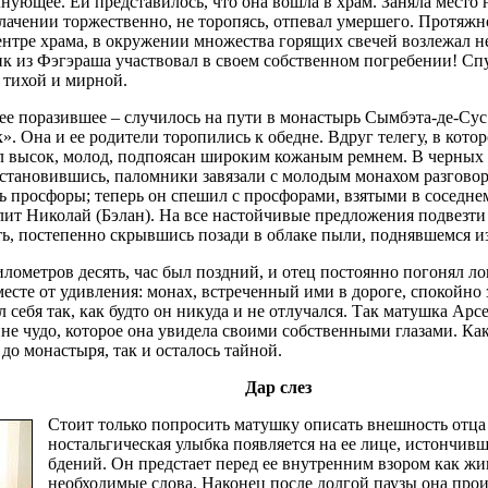
ующее. Ей представилось, что она вошла в храм. Заняла место на
блачении торжественно, не торопясь, отпевал умершего. Протяж
нтре храма, в окружении множества горящих свечей возлежал не
 из Фэгэраша участвовал в своем собственном погребении! Спус
 тихой и мирной.
 ее поразившее – случилось на пути в монастырь Сымбэта-де-Су
 Она и ее родители торопились к обедне. Вдруг телегу, в котор
л высок, молод, подпоясан широким кожаным ремнем. В черных 
Остановившись, паломники завязали с молодым монахом разговор.
ь просфоры; теперь он спешил с просфорами, взятыми в соседнем
лит Николай (Бэлан). На все настойчивые предложения подвезт
ь, постепенно скрывшись позади в облаке пыли, поднявшемся из
лометров десять, час был поздний, и отец постоянно погонял ло
месте от удивления: монах, встреченный ими в дороге, спокойно
л себя так, как будто он никуда и не отлучался. Так матушка Арс
не чудо, которое она увидела своими собственными глазами. Ка
 до монастыря, так и осталось тайной.
Дар слез
Стоит только попросить матушку описать внешность отца 
ностальгическая улыбка появляется на ее лице, истончив
бдений. Он предстает перед ее внутренним взором как жи
необходимые слова. Наконец после долгой паузы она прои