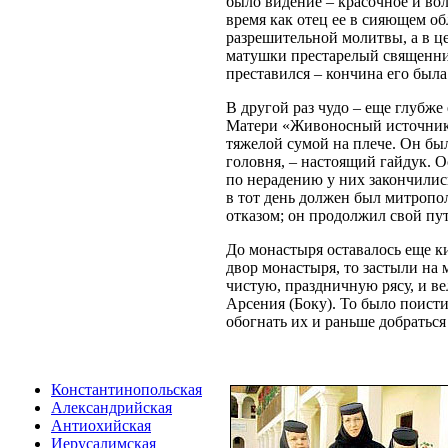
было видение – красочное и волн
время как отец ее в сияющем о
разрешительной молитвы, а в це
матушки престарелый священник
преставился – кончина его была
В другой раз чудо – еще глубже
Матери «Живоносный источник».
тяжелой сумой на плече. Он бы
головня, – настоящий гайдук. 
по нерадению у них закончилис
в тот день должен был митропо
отказом; он продолжил свой пут
До монастыря оставалось еще ки
двор монастыря, то застыли на 
чистую, праздничную рясу, и ве
Арсения (Боку). То было поисти
обогнать их и раньше добраться
Константинопольская
Александрийская
Антиохийская
Иерусалимская