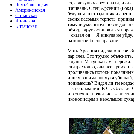
года девушку арестовали, и она
Чехо-Словацкая
избивали. Отец Арсений (Бока) 
Американская
будущем, о страданиях и аресте,
Синайская
своих пасомых терпеть, приним
Японская
тому неукоснительно следовал 
Китайская
обход, вдруг остановился пораж
– сказал он. – Я никуда не уйду
батюшкой было правдой.
Мать Арсения видела многое. Зн
дар слез. Это трудно объяснить
с души. Матушка сама пережила 
епитрахилью, она все время пла
проливались потоки покаянных с
иноку, занимавшемуся уборкой,
понимаешь? Видел ли ты когда-
Трансильвании. В Сымбэта-де-С
и, конечно, появились завистни
иконописцем в небольшой бухар