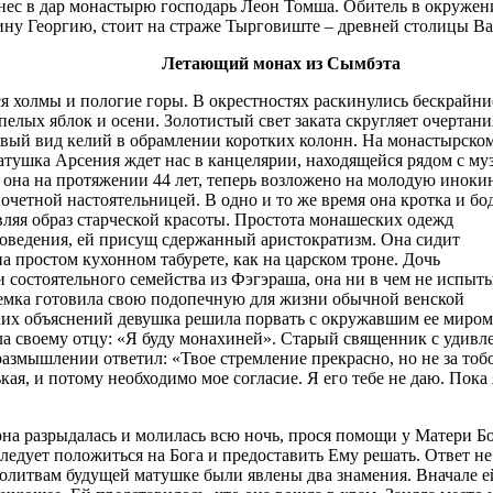
днес в дар монастырю господарь Леон Томша. Обитель в окруже
ину Георгию, стоит на страже Тырговиште – древней столицы Ва
Летающий монах из Сымбэта
я холмы и пологие горы. В окрестностях раскинулись бескрайни
пелых яблок и осени. Золотистый свет заката скругляет очертани
овый вид келий в обрамлении коротких колонн. На монастырско
атушка Арсения ждет нас в канцелярии, находящейся рядом с му
а она на протяжении 44 лет, теперь возложено на молодую иноки
четной настоятельницей. В одно и то же время она кротка и бо
вляя образ старческой красоты. Простота монашеских одежд
оведения, ей присущ сдержанный аристократизм. Она сидит
а простом кухонном табурете, как на царском троне. Дочь
 состоятельного семейства из Фэгэраша, она ни в чем не испыт
немка готовила свою подопечную для жизни обычной венской
ких объяснений девушка решила порвать с окружавшим ее миром
ила своему отцу: «Я буду монахиней». Старый священник с удивл
размышлении ответил: «Твое стремление прекрасно, но не за тоб
кая, и потому необходимо мое согласие. Я его тебе не даю. Пока 
она разрыдалась и молилась всю ночь, прося помощи у Матери Б
ледует положиться на Бога и предоставить Ему решать. Ответ не
олитвам будущей матушке были явлены два знамения. Вначале е