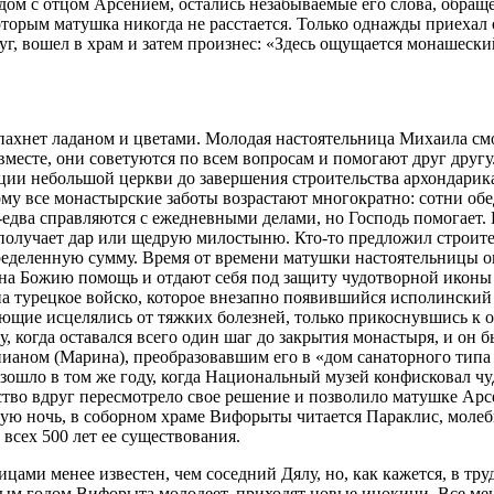
дом с отцом Арсением, остались незабываемые его слова, обраще
которым матушка никогда не расстается. Только однажды приеха
г, вошел в храм и затем произнес: «Здесь ощущается монашески
пахнет ладаном и цветами. Молодая настоятельница Михаила см
месте, они советуются по всем вопросам и помогают друг другу
рации небольшой церкви до завершения строительства архондари
ому все монастырские заботы возрастают многократно: сотни об
едва справляются с ежедневными делами, но Господь помогает. 
олучает дар или щедрую милостыню. Кто-то предложил строите
ределенную сумму. Время от времени матушки настоятельницы о
 на Божию помощь и отдают себя под защиту чудотворной иконы 
на турецкое войско, которое внезапно появившийся исполинский
ующие исцелялись от тяжких болезней, только прикоснувшись к
у, когда оставался всего один шаг до закрытия монастыря, и он
аном (Марина), преобразовавшим его в «дом санаторного типа 
зошло в том же году, когда Национальный музей конфисковал ч
тво вдруг пересмотрело свое решение и позволило матушке Арсе
дую ночь, в соборном храме Вифорыты читается Параклис, моле
всех 500 лет ее существования.
цами менее известен, чем соседний Дялу, но, как кажется, в тр
ым годом Вифорыта молодеет, приходят новые инокини. Все ме