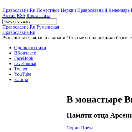
Православие.Ru
Поместные Церкви
Православный Календарь
Архив
RSS
Карта сайта
Православие.Ru
Румынская
Православие.Ru
Румынская / Святые и святыни / Святые и подвижники благоче
Одноклассники
ВКонтакте
FaceBook
LiveJournal
Twitter
YouTube
Елицы
В монастыре 
Памяти отца Арсени
Сорин Преда