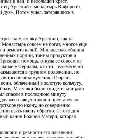
нные к ней, и небольшой крест,
л отец Арсений в монастырь Вифорыта.
й дух». Потом ушел, затерявшись в
отрит на матушку Арсению, как на
. Монастырь совсем не богат, многое еще
ка и ремонта келий. Монашеская община
еденных порций, тонны продуктов и
Приходит помощь, откуда ее совсем не
льные материалы, кто-то – ежемесячно
казываются в трудном положении, но
святого великомученика Георгия.
 воин, облаченный в золотую кольчугу,
 образу. Матушки были свидетельницами
 был спасен в последнюю минуту
для жен священников и престарелых
удотворную икону, но совершенно
нии взять икону обратно. С того дня
бный канон Божией Матери, которая
удолюбии и ревности его насельниц
ньше старых матушек, которые, подобно