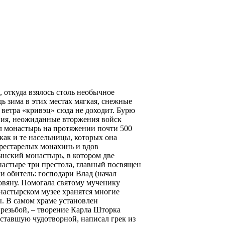
 откуда взялось столь необычное
дь зима в этих местах мягкая, снежные
 ветра «кривэц» сюда не доходит. Бурю
твия, неожиданные вторжения войск
ал монастырь на протяжении почти 500
как и те насельницы, которых она
рестарелых монахинь и вдов
нский монастырь, в котором две
настыре три престола, главный посвящен
и обитель: господари Влад (начал
ковяну. Помогала святому мученику
настырском музее хранятся многие
. В самом храме установлен
резьбой, – творение Карла Шторка
 ставшую чудотворной, написал грек из