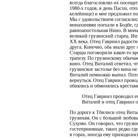
всегда благословлял их посещат
1980-х годов, в день Пасхи, от
келейнице) и мне предложил по
Мы с удовольствием согласились
монахинями поехали в Бодбе, г
равноапостольная Нино. В монас
великий грузинский старец. Ин
XX века. Отец Гавриил радостно
друга. Конечно, оба знали друг 
Старцы поговорили какое-то вре
трапезу. По грузинскому обыча
вино. Отец Виталий ответил, чт
грузинское застолье без вина н
Виталий немножко выпил. Пото
вернуться. Отец Гавриил прово
обнялись и обменялись крестам
Отец Гавриил проводил е
Виталий и отец Гавриил о
По дороге к Тбилиси отец Вита
грузинам. Он с большой любовь
Сухуми. Он говорил, что грузи
гостеприимные, таких редко где
в горах, иногда ему приходилос