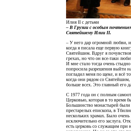
Илия II с детьми
– В Грузии с особым почтени
Святейшему Илии
II.
– У него дар огромной любви, и
когда я писала еще первую книг
Святейшим. Вдруг я почувствова
грехах, но что он все-таки люби
И мне стало тогда очень стыдно 
попросила разрешения выйти на
погладил меня по щеке, и всё 
когда они рядом со Святейшим, 
больше всех. Это главный его д
С 1977 года он с полным само
Церковью, которая в то время 
Большинство монастырей были з
престарелых епископа, в Тбили
нескольких храмах. Было очень 
исключительно его заслуга. От
есть церковь со служащим при