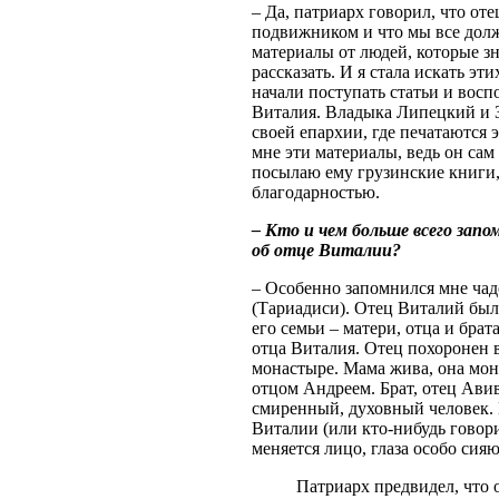
– Да, патриарх говорил, что от
подвижником и что мы все долж
материалы от людей, которые з
рассказать. И я стала искать эт
начали поступать статьи и восп
Виталия. Владыка Липецкий и З
своей епархии, где печатаются
мне эти материалы, ведь он сам 
посылаю ему грузинские книги,
благодарностью.
– Кто и чем больше всего запо
об отце Виталии?
– Особенно запомнился мне ча
(Тариадиси). Отец Виталий был 
его семьи – матери, отца и бра
отца Виталия. Отец похоронен 
монастыре. Мама жива, она мон
отцом Андреем. Брат, отец Авив
смиренный, духовный человек. 
Виталии (или кто-нибудь говорит
меняется лицо, глаза особо сия
Патриарх предвидел, что 