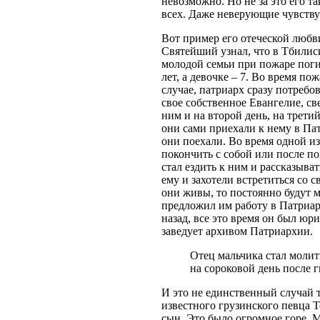
невозможно. Но не за это его т
всех. Даже неверующие чувству
Вот пример его отеческой любви
Святейший узнал, что в Тбилис
молодой семьи при пожаре поги
лет, а девочке – 7. Во время п
случае, патриарх сразу потребо
свое собственное Евангелие, св
ним и на второй день, на трет
они сами приехали к нему в Па
они поехали. Во время одной из
покончить с собой или после по
стал ездить к ним и рассказыва
ему и захотели встретиться со 
они живы, то постоянно будут м
предложил им работу в Патриар
назад, все это время он был юр
заведует архивом Патриархии.
Отец мальчика стал молит
на сороковой день после г
И это не единственный случай та
известного грузинского певца 
сын. Это было огромное горе. 