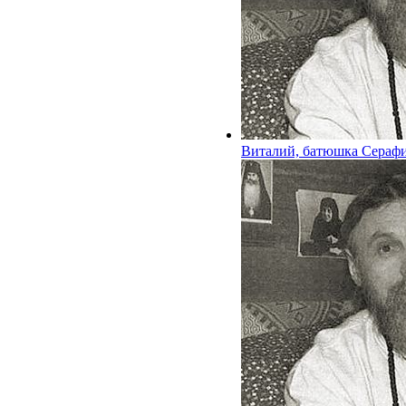
Виталий, батюшка Сераф