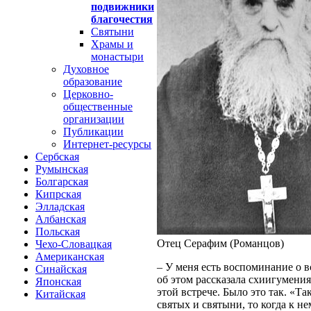
подвижники
благочестия
Святыни
Храмы и
монастыри
Духовное
образование
Церковно-
общественные
организации
Публикации
Интернет-ресурсы
Сербская
Румынская
Болгарская
Кипрская
Элладская
Албанская
Польская
Отец Серафим (Романцов)
Чехо-Словацкая
Американская
– У меня есть воспоминание о в
Синайская
об этом рассказала схиигумени
Японская
этой встрече. Было это так. «Т
Китайская
святых и святыни, то когда к н