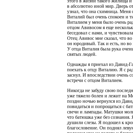
этого в жизни такого жилища и 
в абсолютно иной мир. Дверь о
узнал, что она схимница. Меня
Виталий был очень спокоен и ти
Виталием у меня было очень рад
отцом Авивосом я еще несколько
беседовал с нами, и чувствовал
Отец Авивос мне сказал, что во
он юродивый. Так и есть, но во
У отца Виталия была рука очень 
святых людей.
Однажды я приехал из Давид-Г
поехать к отцу Виталию. Я с ра
заснул. И впоследствии очень с
встречи с отцом Виталием.
Никогда не забуду свою последн
уже тяжело болен и лежит на Мо
поздно ночью вернулся из Давид
повидаться и попрощаться с бат
свечи и лампады. Матушки моли
что батюшка уже без сознания. 
душили слезы. Я подошел к кро
благословение. Он поднял левую