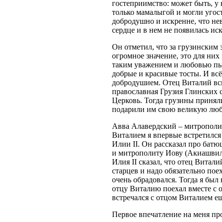
гостеприимство: может быть, у 
только мамалыгой и могли угост
добродушно и искренне, что не
сердце и в нем не появилась ис
Он отметил, что за грузинским 
огромное значение, это для них
таким уважением и любовью пью
добрые и красивые тосты. И всё
добродушием. Отец Виталий вс
православная Грузия Глинских с
Церковь. Тогда грузины приняли
подарили им свою великую люб
Авва Алавердский – митрополит
Виталием я впервые встретилс
Илии II. Он рассказал про бат
и митрополиту Иову (Акиашвили
Илия II сказал, что отец Вита
старцев и надо обязательно поех
очень обрадовался. Тогда я бы
отцу Виталию поехал вместе с 
встречался с отцом Виталием ещ
Первое впечатление на меня про