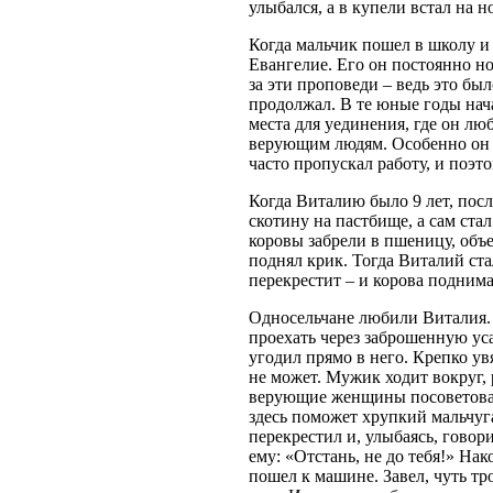
улыбался, а в купели встал на н
Когда мальчик пошел в школу и
Евангелие. Его он постоянно но
за эти проповеди – ведь это бы
продолжал. В те юные годы нач
места для уединения, где он лю
верующим людям. Особенно он 
часто пропускал работу, и поэт
Когда Виталию было 9 лет, посл
скотину на пастбище, а сам стал
коровы забрели в пшеницу, объе
поднял крик. Тогда Виталий ста
перекрестит – и корова поднимае
Односельчане любили Виталия.
проехать через заброшенную уса
угодил прямо в него. Крепко ув
не может. Мужик ходит вокруг, 
верующие женщины посоветовал
здесь поможет хрупкий мальчуг
перекрестил и, улыбаясь, говори
ему: «Отстань, не до тебя!» На
пошел к машине. Завел, чуть тр