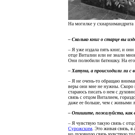
На могилке у схиархимандрита
– Сколько книг о старце вы из
– Я уже издала пять книг, и он
отце Виталии или не знали мног
Они полюбили батюшку. На его 
– Хатуна, а происходили ли с 
– Я не очень-то обращаю вниман
веры они мне не нужны. Скоро 
стараюсь писать о нем с духов
связь с отцом Виталием, горазд
даже ее больше, чем с живыми
– Опишите, пожалуйста, как в
– Я чувствую такую связь с от
Сурожским
. Это живая связь, я
но духовную связь чувствую тол