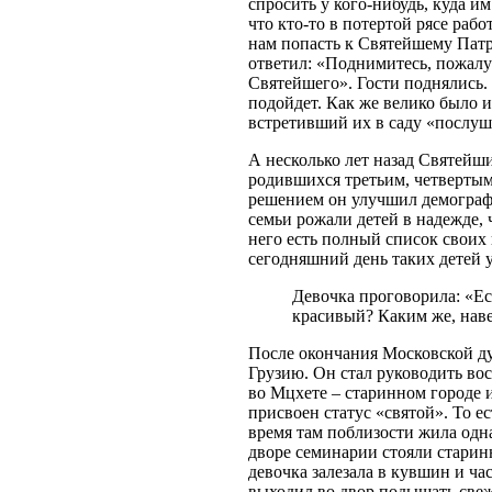
спросить у кого-нибудь, куда и
что кто-то в потертой рясе рабо
нам попасть к Святейшему Пат
ответил: «Поднимитесь, пожалуй
Святейшего». Гости поднялись. 
подойдет. Как же велико было и
встретивший их в саду «посл
А несколько лет назад Святейши
родившихся третьим, четверты
решением он улучшил демографи
семьи рожали детей в надежде,
него есть полный список своих 
сегодняшний день таких детей 
Девочка проговорила: «Есл
красивый? Каким же, нав
После окончания Московской д
Грузию. Он стал руководить во
во Мцхете – старинном городе 
присвоен статус «святой». То ес
время там поблизости жила одн
дворе семинарии стояли старин
девочка залезала в кувшин и ч
выходил во двор подышать свеж