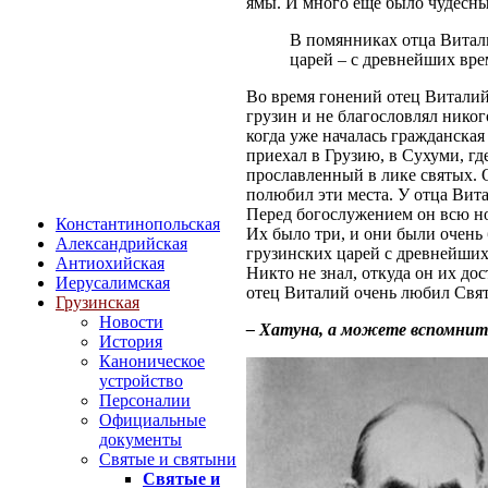
ямы. И много еще было чудесны
В помянниках отца Витал
царей – с древнейших вре
Во время гонений отец Виталий
грузин и не благословлял никог
когда уже началась гражданска
приехал в Грузию, в Сухуми, г
прославленный в лике святых. О
полюбил эти места. У отца Вита
Перед богослужением он всю но
Константинопольская
Их было три, и они были очень
Александрийская
грузинских царей с древнейших
Антиохийская
Никто не знал, откуда он их дос
Иерусалимская
отец Виталий очень любил Свя
Грузинская
Новости
– Хатуна, а можете вспомни
История
Каноническое
устройство
Персоналии
Официальные
документы
Святые и святыни
Святые и