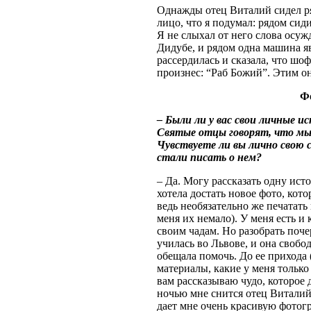
Однажды отец Виталий сидел ря
лицо, что я подумал: рядом сид
Я не слыхал от него слова осу
Дидубе, и рядом одна машина 
рассердилась и сказала, что шо
произнес: “Раб Божий”. Этим он
Ф
– Были ли у вас свои личные 
Святые отцы говорят, что мы 
Чувствуете ли вы лично свою с
стали писать о нем?
– Да. Могу рассказать одну ист
хотела достать новое фото, кото
ведь необязательно же печатать 
меня их немало). У меня есть и
своим чадам. Но разобрать поч
училась во Львове, и она свобо
обещала помочь. До ее прихода (
материалы, какие у меня только 
вам рассказываю чудо, которое 
ночью мне снится отец Виталий (
дает мне очень красивую фотогр