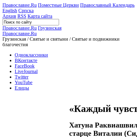
Православие.Ru
Поместные Церкви
Православный Календарь
English
Српска
Архив
RSS
Карта сайта
Православие.Ru
Грузинская
Православие.Ru
Грузинская / Святые и святыни / Святые и подвижники
благочестия
Одноклассники
ВКонтакте
FaceBook
LiveJournal
Twitter
YouTube
Елицы
«Каждый чувст
Хатуна Раквиашвили
старце Виталии (Си