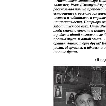
– Настоятель монастыря Иоа
являемся, Реваз (Сихарулидзе)
рассказывал нам на проповеди 
встречались с русским генерал
человек и заботился со страх
национальности. Патриарх ост
заботиться обо всех. Отец Рев
люди сначала воюют, а потом 
и рядом в одной могиле после 
против друга. В одной земле
братья убивают друг друга? Ве
узами. И грузины, и абхазы, 
на поле брани.
«Я под