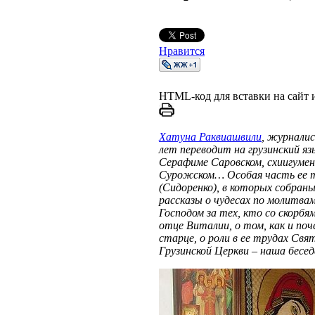
Нравится
HTML-код для вставки на сайт и
Хатуна Раквиашвили
, журналис
лет переводит на грузинский яз
Серафиме Саровском, схиигуме
Сурожском… Особая часть ее т
(Сидоренко), в которых собран
рассказы о чудесах по молитва
Господом за тех, кто со скорбям
отце Виталии, о том, как и по
старце, о роли в ее трудах Св
Грузинской Церкви – наша беседа