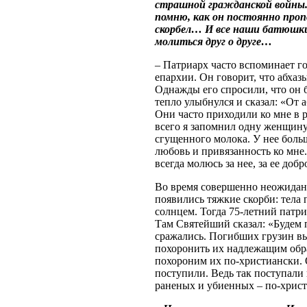
страшной гражданской войны. 
помню, как он постоянно проп
скорбел… И все наши батюшки 
молиться друг о друге…
– Патриарх часто вспоминает г
епархии. Он говорит, что абха
Однажды его спросили, что он 
тепло улыбнулся и сказал: «От 
Они часто приходили ко мне в 
всего я запомнил одну женщину
сгущенного молока. У нее боль
любовь и привязанность ко мне.
всегда молюсь за нее, за ее добр
Во время совершенно неожиданн
появились тяжкие скорби: тела
солнцем. Тогда 75-летний патри
Там Святейший сказал: «Будем п
сражались. Погибших грузин вы
похоронить их надлежащим обра
похороним их по-христиански. 
поступили. Ведь так поступали 
раненых и убиенных – по-христ