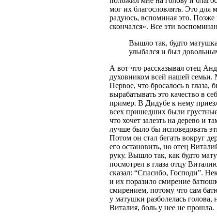
положил мне на голову и благос
мог их благословлять. Это для 
радуюсь, вспоминая это. Позже 
скончался». Все эти воспомина
Вышло так, будто матушка
улыбался и был довольным
А вот что рассказывал отец Ан
духовником всей нашей семьи. 
Первое, что бросалось в глаза,
вырабатывать это качество в с
пример. В Дидубе к нему приез
всех пришедших были грустные л
что хочет залезть на дерево и 
лучше было бы исповедовать эт
Потом он стал бегать вокруг де
его остановить, но отец Витали
руку. Вышло так, как будто мату
посмотрел в глаза отцу Витали
сказал: “Спасибо, Господи”. Н
и их поразило смирение батюшк
смирением, потому что сам бат
у матушки разболелась голова, 
Виталия, боль у нее не прошла.