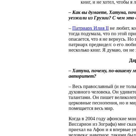
книг, и не хотел, чтобы я
– Как вы думаете, Хатуна, по
уезжали из Грузии? С чем это 
–
Патриарх Илия II
не любит, ко
тогда подумала, что по этой при
опасается, что я не вернусь. Но 
патриарх предвидел: о его люб
несколько книг. Я думаю, он не 
Да
– Хатуна, почему, по-вашему 
авторитет?
– Весь православный (и не толь
духовного человека. Он удивит
талантами. Он пишет великолеп
церковные песнопения, но и мир
помещается весь мир.
Когда в 2004 году афонские мон
Виссарион из Зографа) мне ска
приехал на Афон и я впервые уви
человека; наверное, такими бы