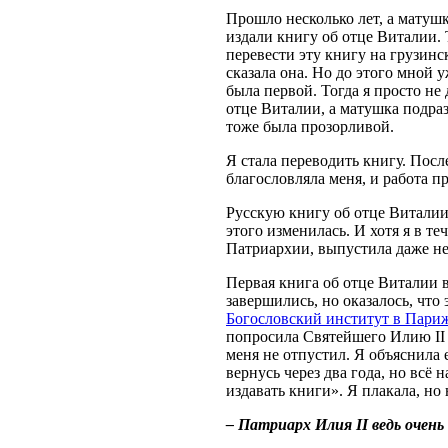
Прошло несколько лет, а матушк
издали книгу об отце Виталии.
перевести эту книгу на грузинск
сказала она. Но до этого мной 
была первой. Тогда я просто не 
отце Виталии, а матушка подраз
тоже была прозорливой.
Я стала переводить книгу. Посл
благословляла меня, и работа п
Русскую книгу об отце Виталии 
этого изменилась. И хотя я в те
Патриархии, выпустила даже нес
Первая книга об отце Виталии в
завершились, но оказалось, что 
Богословский институт в Пари
попросила Святейшего Илию II 
меня не отпустил. Я объяснила 
вернусь через два года, но всё 
издавать книги». Я плакала, но 
– Патриарх Илия
II ведь очен