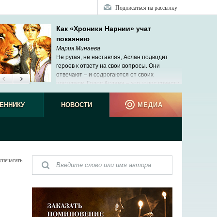
Подписаться на рассылку
Как «Хроники Нарнии» учат
покаянию
Мария Минаева
Не ругая, не наставляя, Аслан подводит
героев к ответу на свои вопросы. Они
отвечают – и содрогаются от своих
поступков. Голос Аслана – это голос совести.
ЕННИКУ
НОВОСТИ
МЕДИА
спечатать