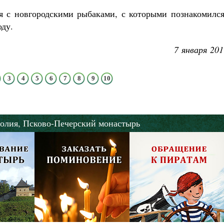
я с новгородскими рыбаками, с которыми познакомился
оду.
7 января 201
3
4
5
6
7
8
9
10
олия,
Псково-Печерский монастырь