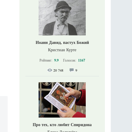
Иоанн Давид, пастух Божий
Кристиан Курте
Рейтинг:
9.9
Голосов:
1167
20 748
9
Про тех, кто любит Спиридона
Елена Долгачёва