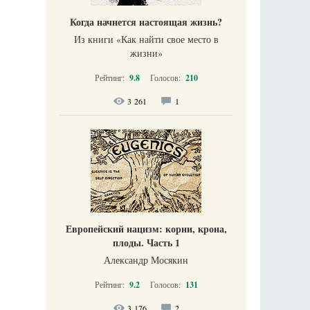
Когда начнется настоящая жизнь?
Из книги «Как найти свое место в
жизни​»
Рейтинг:
9.8
Голосов:
210
3 261
1
Европейский нацизм: корни, крона,
плоды. Часть 1
Александр Мосякин
Рейтинг:
9.2
Голосов:
131
3 176
2