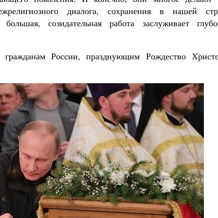
Роман Котов
жрелигиозного диалога, сохранения в нашей стр
Как найти своё место в жизни
 большая, созидательная работа заслуживает глубо
Кирилл Мурышев
 гражданам России, празднующим Рождество Христо