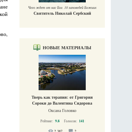
ане
Чего ждет от нас Бог. 10 заповедей Божиих
Святитель Николай Сербский
кой
во,
НОВЫЕ МАТЕРИАЛЫ
Тверь как терапия: от Григория
Сороки до Валентина Сидорова
Оксана Головко
Рейтинг:
9.8
Голосов:
141
2 387
2