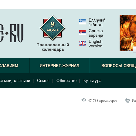
Ελληνική
έκδοση
Српска
верзиjа
English
Православный
version
календарь
СЛАВИЕМ
ИНТЕРНЕТ-ЖУРНАЛ
ВОПРОСЫ СВЯЩ
стыри, святыни
|
Семья
|
Общество
|
Культура
47 788 просмотров
Ра