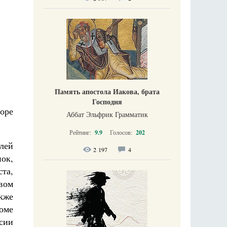
Память апостола Иакова, брата
Господня
оре
Аббат Эльфрик Грамматик
Рейтинг:
9.9
Голосов:
202
лей
2 197
4
пок,
та,
вом
кже
оме
сии