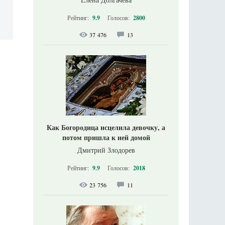
Рейтинг:
9.9
Голосов:
2800
37 476
13
Как Богородица исцелила девочку, а
потом пришла к ней домой
Дмитрий Злодорев
Рейтинг:
9.9
Голосов:
2018
23 756
11