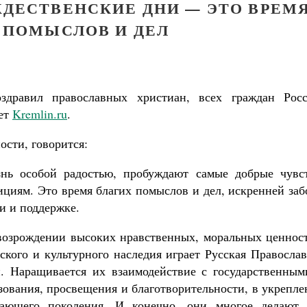
ЖДЕСТВЕНСКИЕ ДНИ — ЭТО ВРЕМ
 ПОМЫСЛОВ И ДЕЛ
дравил православных христиан, всех граждан Росс
ет
Kremlin.ru
.
ости, говорится:
нь особой радостью, пробуждают самые добрые чувст
ициям. Это время благих помыслов и дел, искренней за
и и поддержке.
возрождении высоких нравственных, моральных ценност
ского и культурного наследия играет Русская Правосла
и. Наращивается их взаимодействие с государственным
зования, просвещения и благотворительности, в укрепл
Великомученик Георгий Победоносец. Н
тающего поколения. И конечно, они многое делают 
святого