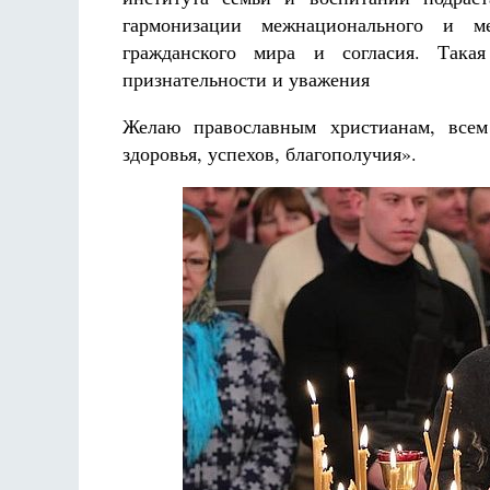
Разлуки не будет
гармонизации межнационального и ме
Фредерика де Грааф
гражданского мира и согласия. Такая
признательности и уважения
Желаю православным христианам, всем
здоровья, успехов, благополучия».