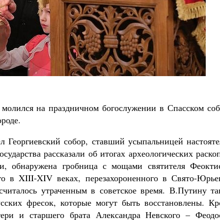
молился на праздничном богослужении в Спасском соб
роде.
л Георгиевский собор, ставший усыпальницей настояте
осударства рассказали об итогах археологических раско
ти, обнаружена гробница с мощами святителя Феоктис
го в XIII-XIV веках, перезахороненного в Свято-Юрье
считалось утраченным в советское время. В.Путину та
сских фресок, которые могут быть восстановлены. Кр
тери и старшего брата Александра Невского – Феодо