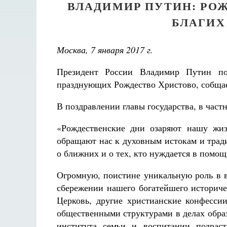
ВЛАДИМИР ПУТИН: РО
БЛАГИХ
Москва, 7 января 2017 г.
Президент России Владимир Путин поз
празднующих Рождество Христово, собща
В поздравлении главы государства, в частн
«Рождественские дни озаряют нашу жиз
обращают нас к духовным истокам и трад
о ближних и о тех, кто нуждается в помощ
Огромную, поистине уникальную роль в 
сбережении нашего богатейшего историче
Церковь, другие христианские конфесси
общественными структурами в делах обра
института семьи и воспитании подрас