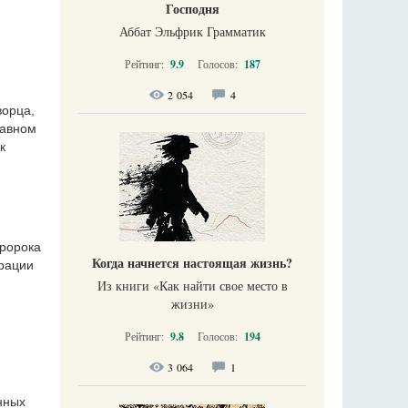
Господня
Аббат Эльфрик Грамматик
Рейтинг:
9.9
Голосов:
187
2 054
4
ворца,
лавном
к
пророка
Когда начнется настоящая жизнь?
рации
Из книги «Как найти свое место в
жизни​»
Рейтинг:
9.8
Голосов:
194
3 064
1
нных