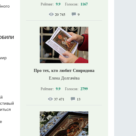
Рейтинг:
9.9
Голосов:
1167
бного
20 745
9
ОБИЛИ
мир
Про тех, кто любит Спиридона
Елена Долгачёва
Рейтинг:
9.9
Голосов:
2799
ой
37 471
13
естивый
литься
е