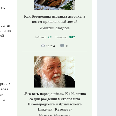
КО-
Как Богородица исцелила девочку, а
потом пришла к ней домой
 связи
Дмитрий Злодорев
, и на
ной
Рейтинг:
9.9
Голосов:
2017
23 754
11
ргии в
 всея
«Его весь народ любил». К 100-летию
зя
со дня рождения митрополита
 на
Нижегородского и Арзамасского
Николая (Кутепова)
Надежда Муравьева