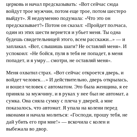
церковь и начал предсказывать: «Вот сейчас сюда
войдут трое мужчин, потом еще трое, потом шестеро
выйдут». Я недоуменно подумала: «Что это он
предсказывает?» Потом он сказал: «Пройдет полчаса,
один из этих шести вернется и убьет меня. Ты одна
будешь свидетельницей этого, всем расскажи...» — и
заплакал. «Вот, слышишь шаги? Не оставляй меня». И
успокоил: «Не бойся, пуля в тебя не попадет, в меня
попадет, и я умру... смотри, не оставляй меня».
Меня охватил страх. «Вот сейчас откроется дверь, и
войдет человек…» И действительно, дверь открылась,
и вошел человек с автоматом. Это была женщина, я ее
приняла за мужчину, и в руках у нее был не автомат, а
сумка. Она сняла сумку с плеча у дверей, а мне
показалось, что автомат. Я упала на колени перед
иконами и начала молиться: «Господи, прошу тебя, не
дай убить его при мне!» — вскочила с колен и
выбежала во двор.