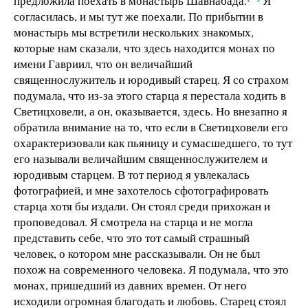
предложила поехать в монастырь Шавнабада.
Я
согласилась, и мы тут же поехали. По прибытии в
монастырь мы встретили нескольких знакомых,
которые нам сказали, что здесь находится монах по
имени Гавриил, что он величайший
священнослужитель и юродивый старец. Я со страхом
подумала, что из-за этого старца я перестала ходить в
Светицховели, а он, оказывается, здесь. Но внезапно я
обратила внимание на то, что если в Светицховели его
охарактеризовали как пьяницу и сумасшедшего, то тут
его называли величайшим священнослужителем и
юродивым старцем. В тот период я увлекалась
фотографией, и мне захотелось сфотографировать
старца хотя бы издали. Он стоял среди прихожан и
проповедовал. Я смотрела на старца и не могла
представить себе, что это тот самый страшный
человек, о котором мне рассказывали. Он не был
похож на современного человека. Я подумала, что это
монах, пришедший из давних времен. От него
исходили огромная благодать и любовь. Старец стоял