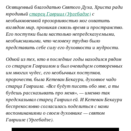
Освященный благодатью Святого Духа, Христа ради
юродивый
старец Гавриил (Ургебадзе)
с
необыкновенной прозорливостью мог охватить
взглядом мир, проникая сквозь время и пространство.
Его поступки были настолько непредсказуемыми,
необъяснимыми, что человеку трудно было
представить себе силу его духовности и мудрости.
Одной из тех, кто в последние годы находился рядом
со старцем Гавриилом и был очевидцем сотворенных
им многих чудес, его необычных поступков,
пророчеств, была Кетеван Бекаури, духовное чадо
старца Гавриила. «Все будут писать обо мне, а ты
будешь рассказывать про меня», — именно так
предсказывал старец Гавриил ей. И Кетеван Бекаури
беспрекословно согласилась поделиться с нами
воспоминаниями о своем духовнике — святом
Гаврииле (Ургебадзе).