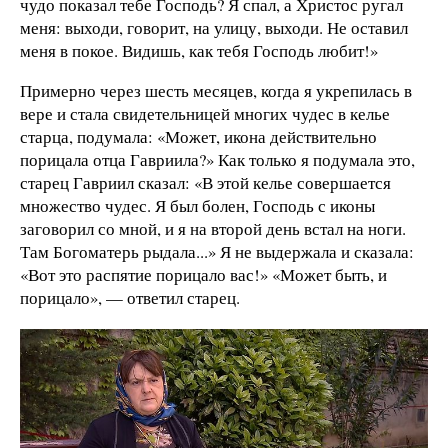
чудо показал тебе Господь? Я спал, а Христос ругал
меня: выходи, говорит, на улицу, выходи. Не оставил
меня в покое. Видишь, как тебя Господь любит!»
Примерно через шесть месяцев, когда я укрепилась в
вере и стала свидетельницей многих чудес в келье
старца, подумала: «Может, икона действительно
порицала отца Гавриила?» Как только я подумала это,
старец Гавриил сказал: «В этой келье совершается
множество чудес. Я был болен, Господь с иконы
заговорил со мной, и я на второй день встал на ноги.
Там Богоматерь рыдала...» Я не выдержала и сказала:
«Вот это распятие порицало вас!» «Может быть, и
порицало», — ответил старец.