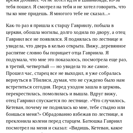
тебя пошел. Я смотрел на тебя и не хотел говорить, что
ты ко мне придешь. Я многого тебе не сказал...»
Как-то раз я пришла к старцу Гавриилу, побыла в
церкви, обошла могилы, долго ходила по двору, а отец
Гавриил все не появлялся. Я поднялась по лестнице и
увидела, что дверь в келью открыта. Вижу, деревянное
распятие словно бы порицает отца Гавриила. Я
подумала, что мне это показалось, посмотрела еще раз,
в третий, четвертый — но увидела то же самое.
Прошел час, старец все не выходил, я уже собралась
вернуться в Тбилиси, думая, что не суждено было нам
встретиться сегодня. Перед уходом зашла в церковь,
перекрестилась, помолилась и вышла. Вдруг вижу,
отец Гавриил спускается по лестнице. «Что случилось,
Кетеван, почему не поднялась ко мне, тебе стыдно или
боишься меня?» Обрадованно взбежав по лестнице, я
преклонила колени перед старцем. Батюшка Гавриил
посмотрел на меня и сказал: «Видишь, Кетеван, какое