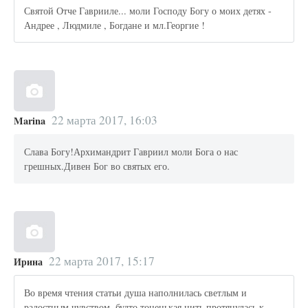
Святой Отче Гаврииле... моли Господу Богу о моих детях -
Андрее , Людмиле , Богдане и мл.Георгие !
22 марта 2017, 16:03
Marina
Слава Богу!Архимандрит Гавриил моли Бога о нас
грешных.Дивен Бог во святых его.
22 марта 2017, 15:17
Ирина
Во время чтения статьи душа наполнилась светлым и
радостным чувством, будто тоненькая нить протянулась к