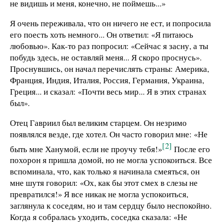
не видишь и меня, конечно, не поймешь...»
Я очень переживала, что он ничего не ест, и попросила
его поесть хоть немного... Он ответил: «Я питаюсь
любовью». Как-то раз попросил: «Сейчас я засну, а ты
побудь здесь, не оставляй меня... Я скоро проснусь».
Проснувшись, он начал перечислять страны: Америка,
Франция, Индия, Италия, Россия, Германия, Украина,
Греция... и сказал: «Почти весь мир... Я в этих странах
был».
Отец Гавриил был великим старцем. Он незримо
появлялся везде, где хотел. Он часто говорил мне: «Не
[2]
быть мне Ханумой, если не проучу тебя!»
После его
похорон я пришла домой, но не могла успокоиться. Все
вспоминала, что, как только я начинала смеяться, он
мне шутя говорил: «Ох, как бы этот смех в слезы не
превратился!» Я все никак не могла успокоиться,
заглянула к соседям, но и там сердцу было неспокойно.
Когда я собралась уходить, соседка сказала: «Не