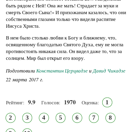
быть рядом с Ней! Она же мать! Страдает за муки и
смерть Своего Сына!» И прихожанам казалось, что они
собственными глазами только что видели распятие
Иисуса Христа.
В нем было столько любви к Богу и ближнему, что,
освященному благодатью Святого Духа, ему не могла
противостоять никакая сила. Он видел даже то, что за
солнцем. Мир был открыт его взору.
Подготовили
Константин Церцвадзе
и
Давид Чикадзе
22 марта 2017 г.
9.9
1970
1
Рейтинг:
Голосов:
Оценка:
2
3
4
5
6
7
8