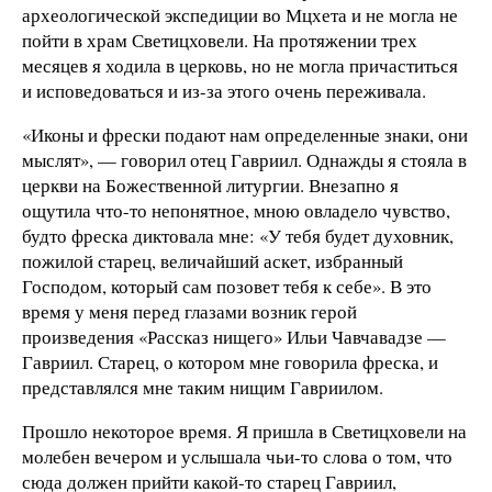
археологической экспедиции во Мцхета и не могла не
пойти в храм Светицховели. На протяжении трех
месяцев я ходила в церковь, но не могла причаститься
и исповедоваться и из-за этого очень переживала.
«Иконы и фрески подают нам определенные знаки, они
мыслят», — говорил отец Гавриил. Однажды я стояла в
церкви на Божественной литургии. Внезапно я
ощутила что-то непонятное, мною овладело чувство,
будто фреска диктовала мне: «У тебя будет духовник,
пожилой старец, величайший аскет, избранный
Господом, который сам позовет тебя к себе». В это
время у меня перед глазами возник герой
произведения «Рассказ нищего» Ильи Чавчавадзе —
Гавриил. Старец, о котором мне говорила фреска, и
представлялся мне таким нищим Гавриилом.
Прошло некоторое время. Я пришла в Светицховели на
молебен вечером и услышала чьи-то слова о том, что
сюда должен прийти какой-то старец Гавриил,