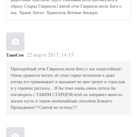
образу Старца Гавриила.Святой отче Гаврииле,моли Бога о
нас. Храни Ангел- Хранитель Кетеван Бекаури.
22 марта 2017, 14:15
ТаняСем
Преподобный отче Гаврииле,моли Бога о нас недостойных!
Очень нравится читать об этом старце истинном и даже
взгляд его приковывает и вызывает во мне трепет и страх,как
и у героини рассказа....Я бы тоже очень,очень хотела бы
поговорить с ТАКИМ СТАРЦЕМ,чтоб он направил меня по
жизни пусть и таким необычайным способом Божьего
Провидения!!!!Святой во истину!!!