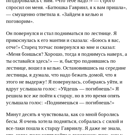
поздоровалась с ним. «Что тебе надо?» — строго
спросил он меня. «Батюшка Гавриил, я к вам пришла»,
— смущенно ответила я. «Зайдем в келью и
поговорим».
Он повернулся и стал подниматься по лестнице. Я
прикоснулась к его мантии и сказала: «Боюсь я вас,
отче!» Старец тотчас повернулся ко мне и сказал:
«Меня боишься? Хорошо, тогда я поднимусь наверх, а
ты оставайся здесь!» — и, быстро поднявшись по
лестнице, вошел в келью. Остановившись на середине
лестницы, я думала, что надо бежать домой, что я
этого не выдержу! Я повернулась, собираясь уйти, и
вдруг услышала голос: «Уйдешь — погибнешь!» Я
решила все же пойти к старцу, но в это время опять
услышала голос: «Поднимешься — погибнешь!»
Минут десять я чувствовала, как со мной боролись
бесы. Я очень хотела подняться, собралась с силой и
все-таки пошла к старцу Гавриилу. Я даже не знала,
что, когда люди хотят войти к духовному лицу, они у