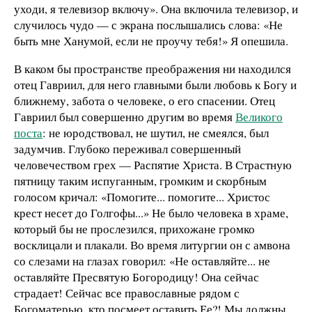
уходи, я телевизор включу». Она включила телевизор, и
случилось чудо — с экрана послышались слова: «Не
быть мне Ханумой, если не проучу тебя!» Я опешила.
В каком бы пространстве преображения ни находился
отец Гавриил, для него главными были любовь к Богу и
ближнему, забота о человеке, о его спасении. Отец
Гавриил был совершенно другим во время
Великого
поста
: не юродствовал, не шутил, не смеялся, был
задумчив. Глубоко переживал совершенный
человечеством грех — Распятие Христа. В Страстную
пятницу таким испуганным, громким и скорбным
голосом кричал: «Помогите... помогите... Христос
крест несет до Голгофы...» Не было человека в храме,
который бы не прослезился, прихожане громко
восклицали и плакали. Во время литургии он с амвона
со слезами на глазах говорил: «Не оставляйте... не
оставляйте Пресвятую Богородицу! Она сейчас
страдает! Сейчас все православные рядом с
Богоматерью, кто посмеет оставить Ее?! Мы должны