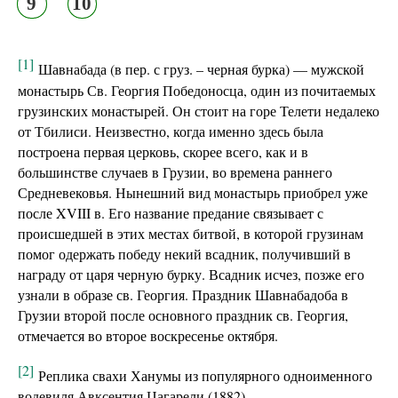
9
10
[1]
Шавнабада (в пер. с груз. – черная бурка) — мужской
монастырь Св. Георгия Победоносца, один из почитаемых
грузинских монастырей. Он стоит на горе Телети недалеко
от Тбилиси. Неизвестно, когда именно здесь была
построена первая церковь, скорее всего, как и в
большинстве случаев в Грузии, во времена раннего
Средневековья. Нынешний вид монастырь приобрел уже
после XVIII в. Его название предание связывает с
происшедшей в этих местах битвой, в которой грузинам
помог одержать победу некий всадник, получивший в
награду от царя черную бурку. Всадник исчез, позже его
узнали в образе св. Георгия. Праздник Шавнабадоба в
Грузии второй после основного праздник св. Георгия,
отмечается во второе воскресенье октября.
[2]
Реплика свахи Ханумы из популярного одноименного
водевиля Авксентия Цагарели (1882).