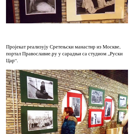
Пројекат реализују Сретењски манастир из Москве,
портал Православие.ру у сарадњи са студиом „Руски
Цар“.