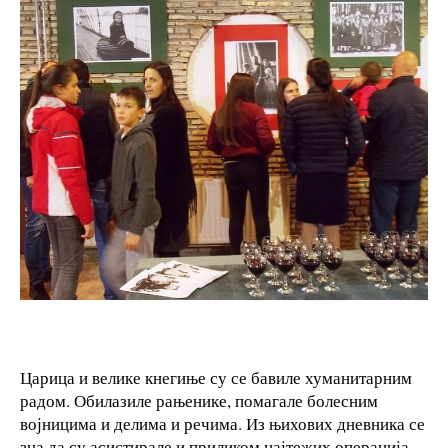
Царица и велике кнегиње су се бавиле хуманитарним
радом. Обилазиле рањенике, помагале болесним
војницима и делима и речима. Из њихових дневника се
зна да су асистирале и приликом најтежих операција.