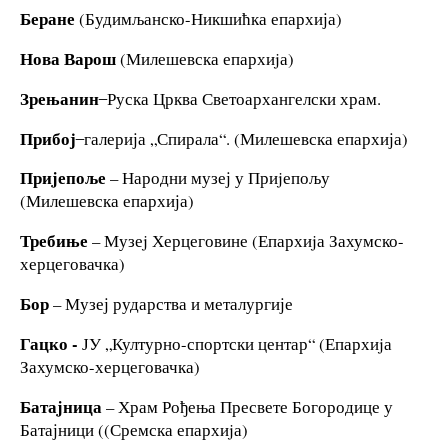
Беране
(Будимљанско-Никшићка епархија)
Нова Варош
(Милешевска епархиjа)
Зрењанин
̶ Руска Црква Светоархангелски храм.
Прибој
̶ галерија „Спирала“. (Милешевска епархија)
При
j
епоље
– Народни музеј у Приjепољу
(Милешевска епархија)
Треби
ње
– Музеj Херцеговине (Епархиjа Захумско-
херцеговачка)
Бор
– Музеј рударства и металургије
Гацко -
ЈУ „Културно-спортски центар“ (Епархиjа
Захумско-херцеговачка)
Бата
j
ница
­– Храм Рођења Пресвете Богородице у
Батајници ((Сремска епархиjа)