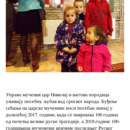
Управо мученик цар Николај и његова породица
уживају посебну љубав код српског народа. Буђење
сећања на царске мученике носи посебан значај у
долазећој 2017. години, када се навршава 100 година
од почетка велике руске трагедије, а 2018.године 100-
годишњица мученичке кончине последњег Руског