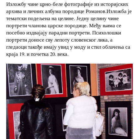
Изложбу чине црно-беле фотографије из историjских
архива и личних албума породице Романов.Изложба је
тематски подељена на целине. Једну целину чине
портрети чланова царске породице. Међу њима се
посебно издвајају парадни портрети. Психолошки
портрети доносе сву лепоту словенског лика, а
гледаоци такође имају увид у моду и стил облачења са
краја 19. и почетка 20. века.