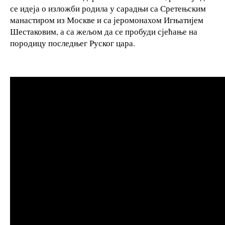
се идеја о изложби родила у сарадњи са Сретењским
манастиром из Москве и са јеромонахом Игњатијем
Шестаковим, а са жељом да се пробуди сјећање на
породицу последњег Руског цара.