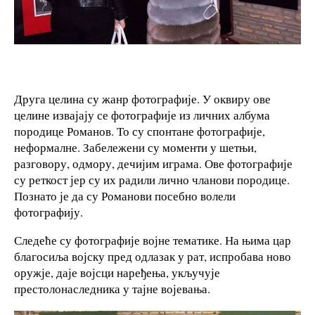
Друга целина су жанр фотографије. У оквиру ове
целине извајају се фотографије из личних албума
породице Романов. То су спонтане фотографије,
неформалне. Забележени су моменти у шетњи,
разговору, одмору, дечијим играма. Ове фотографије
су реткост јер су их радили лично чланови породице.
Познато је да су Романови посебно волели
фотографију.
Следеће су фотографије војне тематике. На њима цар
благосиља војску пред одлазак у рат, испробава ново
оружје, даје војсци наређења, укључује
престолонаследника у тајне војевања.