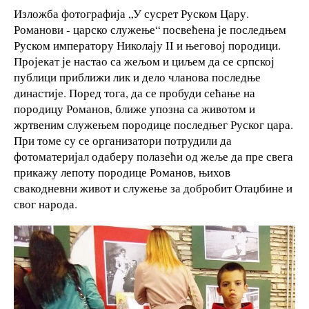
Изложба фотографија „У сусрет Руском Цару.
Романови - царско служење“ посвећена је последњем
Руском императору Николају II и његовој породици.
Пројекат је настао са жељом и циљем да се српској
публици приближи лик и дело чланова последње
династије. Поред тога, да се пробуди сећање на
породицу Романов, ближе упозна са животом и
жртвеним служењем породице последњег Руског цара.
При томе су се организатори потрудили да
фотоматеријал одаберу полазећи од жеље да пре свега
прикажу лепоту породице Романов, њихов
свакодневни живот и служење за добробит Отаџбине и
свог народа.