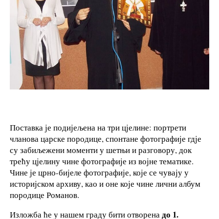
Поставка је подијељена на три цјелине: портрети
чланова царске породице, спонтане фотографије гдје
су забиљежени моменти у шетњи и разговору, док
трећу цјелину чине фотографије из војне тематике.
Чине је црно-бијеле фотографије, које се чувају у
историјском архиву, као и оне које чине лични албум
породице Романов.
до 1.
Изложба ће у нашем граду бити отворена