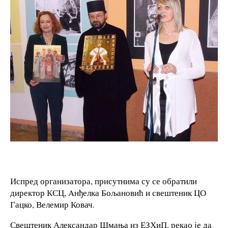
Испред организатора, присутнима су се обратили
директор КСЦ, Aнђелка Бољановић и свештеник ЦО
Гацко, Велемир Ковач.
Свештеник Александар Шмања из ЕЗХиП, рекао је да