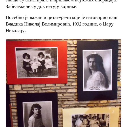
Забележене су док негују војнике.
Посебно је важан и цитат ̶ речи које је изговорио наш
Владика Николај Велимировић, 1932.године, о Цару
Николају.