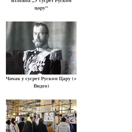
изложба „У сусрет Руском
цару“
Чачак у сусрет Руском Цару (+
Видео)