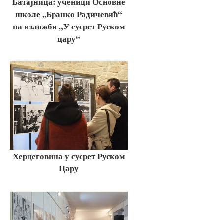
Батајница: ученици Основне
школе ,,Бранко Радичевић“
на изложби „У сусрет Руском
цару“
Херцеговина у сусрет Руском
Цару