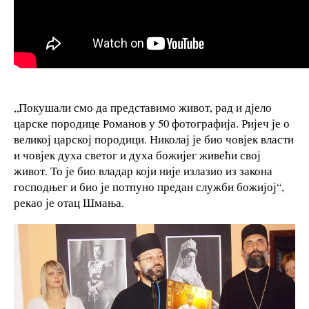
„Покушали смо да представимо живот, рад и дјело
царске породице Романов у 50 фотографија. Ријеч је о
великој царској породици. Николај је био човјек власти
и човјек духа светог и духа божијег живећи свој
живот. То је био владар који није излазио из закона
господњег и био је потпуно предан служби божијој“,
рекао је отац Шмања.