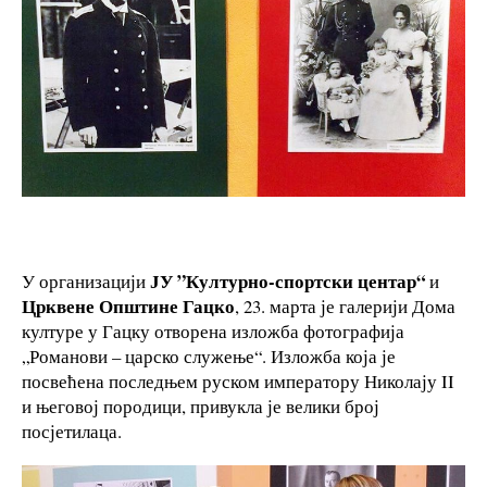
ЈУ ”Културно-спортски центар“
У организацији
и
Црквене Општине Гацко
, 23. марта је галерији Дома
културе у Гацку отворена изложба фотографија
„Романови – царско служење“. Изложба која је
посвећена последњем руском императору Николају II
и његовој породици, привукла је велики број
посјетилаца.