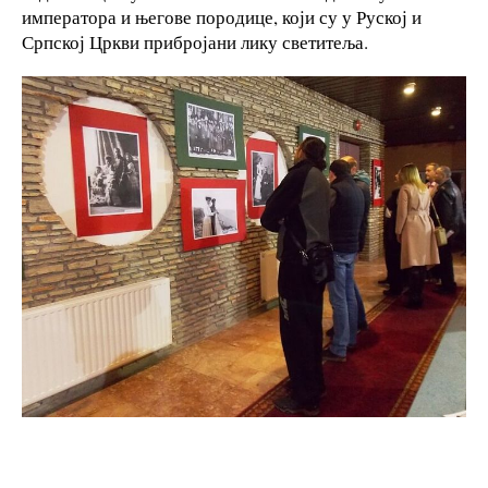
императора и његове породице, који су у Руској и
Српској Цркви прибројани лику светитеља.