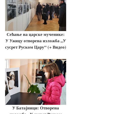
Сећање на царске мученике:
У Ужицу отворена изложба „У
сусрет Руском Цару“ (+ Видео)
У Батајници: Отворена