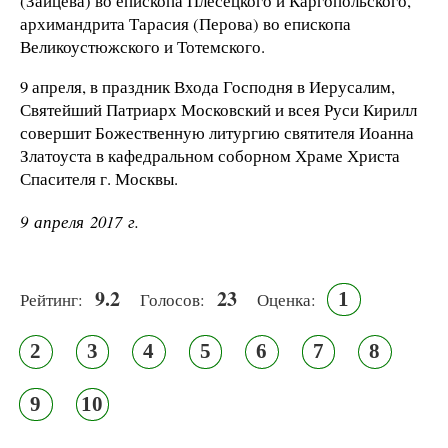
(Зайцева) во епископа Плесецкого и Каргопольского,
архимандрита Тарасия (Перова) во епископа
Великоустюжского и Тотемского.
9 апреля, в праздник Входа Господня в Иерусалим,
Святейший Патриарх Московский и всея Руси Кирилл
совершит Божественную литургию святителя Иоанна
Златоуста в кафедральном соборном Храме Христа
Спасителя г. Москвы.
9 апреля 2017 г.
9.2
23
1
Рейтинг:
Голосов:
Оценка:
2
3
4
5
6
7
8
9
10