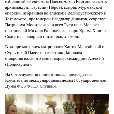
избранный во епископа Плесецкого и Каргопольского;
архимандрит Тарасий (Перов), клирик Мурманской
епархии, избранный во епископа Великоустюжского и
Тотемского; протоиерей Владимир Диваков, секретарь
Патриарха Московского и всея Руси по г. Москве;
протоиерей Михаил Рязанцев, ключарь Храма Христа
Спасителя; клирики столичных храмов.
В алтаре молились митрополит Ханты-Мансийский и
Сургутский Павел и наместник Данилова
ставропигиального монастыряархимандрит Алексий
(Поликарпов).
На богослужении присутствовал председатель
Комитета по международным делам Государственной
Думы ФС РФ Л.Э. Слуцкий.